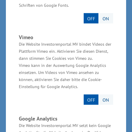
Schriften von Google Fonts.
Unternehmen kontinuierlich die
Produktionskapazitäten am Standort aus und
OFF
ON
zählt heute rund 500 Mitarbeitende.
Vimeo
In 2025 wurden die Bauarbeiten für die
Die Website Investorenportal MV bindet Videos der
Errichtung eines zweiten Werkes in
Plattform Vimeo ein. Aktivieren Sie diesen Dienst,
unmittelbarer Nähe zum bestehenden Werk in
dann stimmen Sie Cookies von Vimeo zu.
Vimeo kann in der Auswertung Google Analytics
Schwerin aufgenommen.
einsetzen. Um Videos von Vimeo ansehen zu
können, aktivieren Sie daher bitte die Cookie-
Zur Pressemitteilung: Grundsteinlegung für
Einstellung für Google Analytics.
Erweiterung bei Ypsomed in Schwerin (2023)
OFF
ON
Zur Pressemitteilung: Produktionsstart für
Schweizer Neuansiedlung in Schwerin (2019)
Google Analytics
Die Website Investorenportal MV setzt kein Google