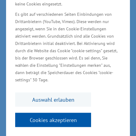
keine Cookies eingesetzt.
Industriepark Schwerin am 26.03.2025 / Foto: ©
Es gibt auf verschiedenen Seiten Einbindungen von
Wirtschaftsministerium MV
Drittanbietern (YouTube, Vimeo). Diese werden nur
angezeigt, wenn Sie in den Cookie-Einstellungen
Die Wurzeln der Ypsomed Gruppe gehen auf das
aktiviert werden. Grundsätzlich sind alle Cookies von
Drittanbietern initial deaktiviert. Bei Aktivierung wird
Jahr 1984 zurück, in dem die Brüder Willy und
durch die Website das Cookie "cookie-settings" gesetzt,
Peter Michel in Burgdorf, Schweiz, die Firma
bis der Browser geschlossen wird. Es sei denn, Sie
Disetronic
gründeten. Ihr Ziel, innovative
wählen die Einstellung "Einstellungen merken" aus,
Lösungen zu entwickeln, um die Lebensqualität
dann beträgt die Speicherdauer des Cookies "cookie-
settings" 30 Tage.
von Menschen mit Diabetes zu verbessern. Nach
dem Verkauf der
Disetronic
in 2003 an Roche,
entstand das Unternehmen Ypsomed, das heute
Auswahl erlauben
als führende Entwickle­rin und Herstellerin von
Injektions- und Infusionssystemen für die
Cookies akzeptieren
Selbstmedikation gilt.