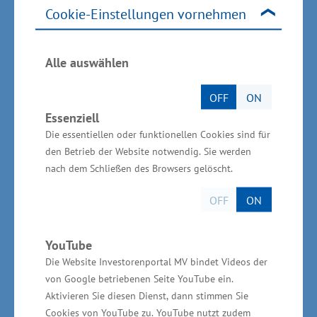
Cookie-Einstellungen vornehmen
Mit einem globalen Netzwerk aus Produktions-
und Vertriebsstandorten ist das
Medizintechnikunternehmen seit 2019 mit der
Alle auswählen
Ypsomed Produktion GmbH im Industriepark
OFF
ON
Schwerin ansässig. Produziert werden hier
Essenziell
Infusionssets sowie Injektionspens und
Die essentiellen oder funktionellen Cookies sind für
Autoinjektoren zur subkutanen Verabreichung
den Betrieb der Website notwendig. Sie werden
von flüssigen Medikamenten bei chronischen
nach dem Schließen des Browsers gelöscht.
Erkrankungen. Das Produktionswerk ist mit
OFF
ON
hochmodernen Reinräumen und
Kunststoffspritzgussmaschinen ausgestattet
YouTube
und verfügt über große Lagerflächen.
Die Website Investorenportal MV bindet Videos der
von Google betriebenen Seite YouTube ein.
Während die Produktion in 2019 mit rund 120
Aktivieren Sie diesen Dienst, dann stimmen Sie
Mitarbeitenden begonnen hatte, baut das
Cookies von YouTube zu. YouTube nutzt zudem