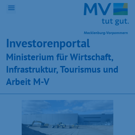
Inves­toren­por­tal
Ministeri­um für Wirt­schaft,
Infra­struk­tur, Tou­ris­mus und
Ar­beit M-V