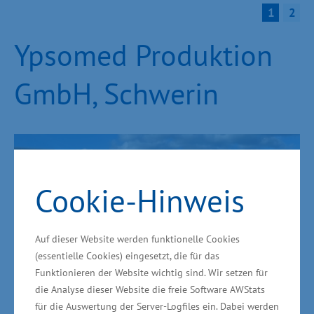
1
1
2
2
Ypsomed Produktion
GmbH, Schwerin
Cookie-Hinweis
Auf dieser Website werden funktionelle Cookies
(essentielle Cookies) eingesetzt, die für das
Funktionieren der Website wichtig sind. Wir setzen für
die Analyse dieser Website die freie Software AWStats
für die Auswertung der Server-Logfiles ein. Dabei werden
Grundsteinlegung für das zweite Werk im