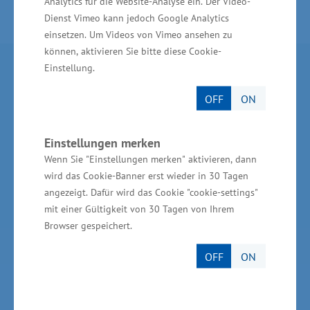
Analytics für die Website-Analyse ein. Der Video-
Dienst Vimeo kann jedoch Google Analytics
einsetzen. Um Videos von Vimeo ansehen zu
können, aktivieren Sie bitte diese Cookie-
Einstellung.
Partner im Land
OFF
ON
Ministerium für Wirtschaft, Infrastruktur,
Tourismus und Arbeit Mecklenburg-Vorpommern
Einstellungen merken
Invest in MV - Wirtschaftsfördergesellschaft des
Wenn Sie "Einstellungen merken" aktivieren, dann
Landes MV
wird das Cookie-Banner erst wieder in 30 Tagen
angezeigt. Dafür wird das Cookie "cookie-settings"
BioCon Valley®GmbH
mit einer Gültigkeit von 30 Tagen von Ihrem
Browser gespeichert.
Landesförderinstitut Mecklenburg-Vorpommern
(LFI M-V)
OFF
ON
TBI Technologie-Beratungs-Institut GmbH
GSA - Gesellschaft für Struktur &