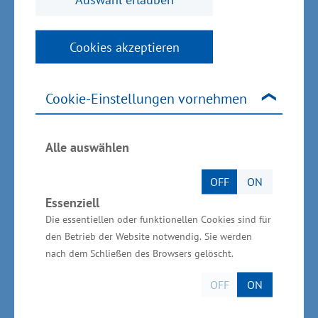
Landeswirtschaftsfördergesellschaft Invest in
Mecklenburg-Vorpommern GmbH
stehen
Cookies akzeptieren
Investoren als Ansprechpartner ebenso zur
Seite wie die regionalen Wirtschatsförderer.
Ansiedlungs- und Erweiterungsvorhaben
Cookie-Einstellungen vornehmen
werden von attraktiven Fördermöglichkeiten
durch die Landesregierung in Mecklenburg-
Alle auswählen
Vorpommern begleitet.
OFF
ON
Essenziell
Die essentiellen oder funktionellen Cookies sind für
den Betrieb der Website notwendig. Sie werden
Folgende Standortvorteile
nach dem Schließen des Browsers gelöscht.
hat Mecklenburg-
OFF
ON
Vorpommern u.a. zu