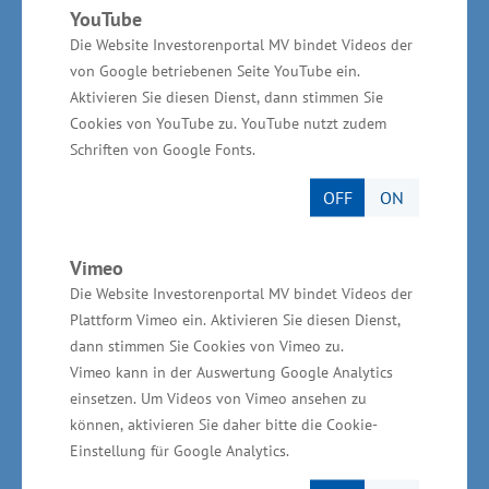
YouTube
bieten:
Die Website Investorenportal MV bindet Videos der
von Google betriebenen Seite YouTube ein.
Aktivieren Sie diesen Dienst, dann stimmen Sie
Qualifizierte Fachkräfte
Cookies von YouTube zu. YouTube nutzt zudem
Vollerschlossene Grundstücke
Schriften von Google Fonts.
Infrastrukturelle Anbindung
OFF
ON
Nachhaltige Produktion
Kooperationsmöglichkeiten mit Hochschulen
Vimeo
Die Website Investorenportal MV bindet Videos der
Förderung von Investitionen
Plattform Vimeo ein. Aktivieren Sie diesen Dienst,
Work-Life-Balance und
dann stimmen Sie Cookies von Vimeo zu.
Familienfreundlichkeit
Vimeo kann in der Auswertung Google Analytics
einsetzen. Um Videos von Vimeo ansehen zu
können, aktivieren Sie daher bitte die Cookie-
Einstellung für Google Analytics.