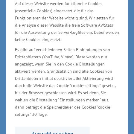
Auf dieser Website werden funktionelle Cookies
(essentielle Cookies) eingesetzt, die für das
Funktionieren der Website wichtig sind. Wir setzen für
die Analyse dieser Website die freie Software AWStats
für die Auswertung der Server-Logfiles ein. Dabei werden
keine Cookies eingesetzt.
Es gibt auf verschiedenen Seiten Einbindungen von
Industriekampagne des Landes Mecklenburg-
Drittanbietern (YouTube, Vimeo). Diese werden nur
angezeigt, wenn Sie in den Cookie-Einstellungen
Vorpommern: Wachstum liegt in unserer Natur ©
aktiviert werden. Grundsätzlich sind alle Cookies von
Invest in MV GmbH
Drittanbietern initial deaktiviert. Bei Aktivierung wird
durch die Website das Cookie "cookie-settings" gesetzt,
Investoren profitieren von einem vielseitigen
bis der Browser geschlossen wird. Es sei denn, Sie
Angebot an Gewerbe- und Industrieflächen mit
wählen die Einstellung "Einstellungen merken" aus,
dann beträgt die Speicherdauer des Cookies "cookie-
perfekter infrastruktureller Anbindung und von
settings" 30 Tage.
gut ausgebildeten Fachkräften. Das
Wirtschaftsministerium und die
Auswahl erlauben