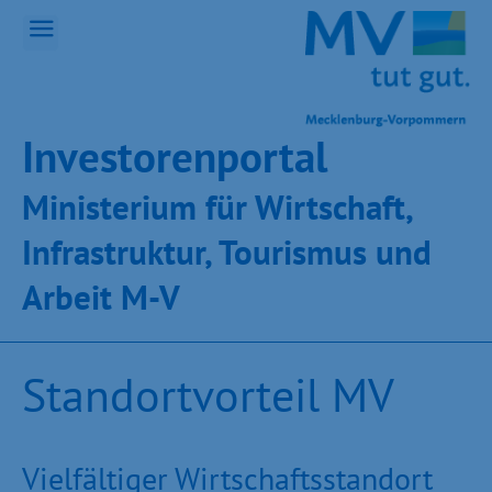
Inves­toren­por­tal
Ministeri­um für Wirt­schaft,
Infra­struk­tur, Tou­ris­mus und
Ar­beit M-V
Standortvorteil MV
Vielfältiger Wirtschaftsstandort