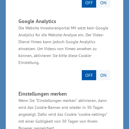
OFF
ON
Google Analytics
Die Website Investorenportal MV setzt kein Google
Analytics für die Website-Analyse ein. Der Video-
Dienst Vimeo kann jedoch Google Analytics
einsetzen. Um Videos von Vimeo ansehen zu
können, aktivieren Sie bitte diese Cookie-
Einstellung.
Interview mit Jochen Schulte, Staatssekretär für
OFF
ON
Wirtschaft, Infrastruktur, Tourismus und Arbeit
des Landes Mecklenburg-Vorpommern
Einstellungen merken
Wenn Sie "Einstellungen merken" aktivieren, dann
Was macht der Wirtschaftsstaatssekretär aus
wird das Cookie-Banner erst wieder in 30 Tagen
Mecklenburg-Vorpommern in Süddeutschland und
angezeigt. Dafür wird das Cookie "cookie-settings"
welche Unternehmen von hier fühlen sich bereits im
mit einer Gültigkeit von 30 Tagen von Ihrem
Norden Deutschlands wohl?
Browser gespeichert.