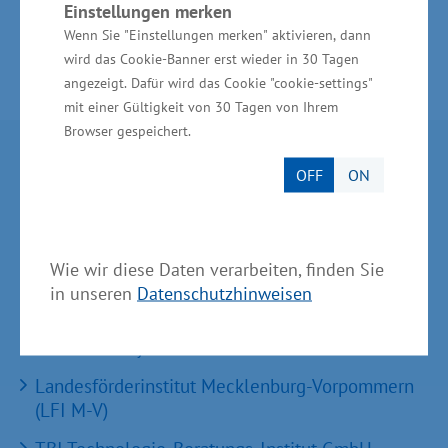
Einstellungen merken
Wenn Sie "Einstellungen merken" aktivieren, dann
wird das Cookie-Banner erst wieder in 30 Tagen
angezeigt. Dafür wird das Cookie "cookie-settings"
mit einer Gültigkeit von 30 Tagen von Ihrem
Browser gespeichert.
Partner im Land
OFF
ON
Ministerium für Wirtschaft, Infrastruktur,
Tourismus und Arbeit Mecklenburg-Vorpommern
Wie wir diese Daten verarbeiten, finden Sie
Invest in MV - Wirtschaftsfördergesellschaft des
in unseren
Datenschutzhinweisen
Landes MV
BioCon Valley®GmbH
Landesförderinstitut Mecklenburg-Vorpommern
(LFI M-V)