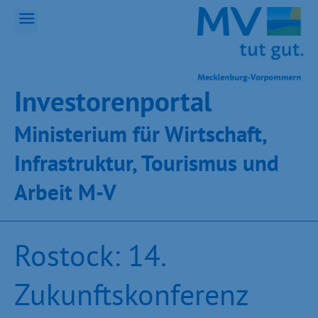
Inves­toren­por­tal
Ministeri­um für Wirt­schaft,
Infra­struk­tur, Tou­ris­mus und
Ar­beit M-V
Rostock: 14.
Zukunftskonferenz