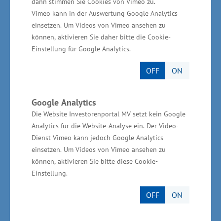
dann stimmen Sie Cookies von Vimeo zu.
Versorgungssicherheit, und Klimaschutz in
Vimeo kann in der Auswertung Google Analytics
unserem Land.“
einsetzen. Um Videos von Vimeo ansehen zu
können, aktivieren Sie daher bitte die Cookie-
Einstellung für Google Analytics.
M-V ist Gastgeber der
Energieministerkonferenz 2025
OFF
ON
Als Gastgeber und Vorsitzland der kommenden
Google Analytics
Energieministerkonferenz der Bundesländer
Die Website Investorenportal MV setzt kein Google
Analytics für die Website-Analyse ein. Der Video-
vom 21. bis 23. Mai 2025 in Rostock
Dienst Vimeo kann jedoch Google Analytics
Warnemünde wird Mecklenburg-Vorpommern
einsetzen. Um Videos von Vimeo ansehen zu
entscheidende politische Impulse für das
können, aktivieren Sie bitte diese Cookie-
Gelingen der Energiewende setzen.
Einstellung.
OFF
ON
weitere Infos:
www.enmk.de