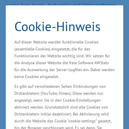
sagte Ines Jesse. „Industrie und Unternehmen
werden sich in Zukunft dort ansiedeln, wo
Cookie-Hinweis
grüne Energie günstig verfügbar ist. Diesen
Standortvorteil werden wir entschlossen
nutzen: Wir gestalten und steuern den Ausbau
Auf dieser Website werden funktionelle Cookies
zugunsten der Menschen und der Wirtschaft in
(essentielle Cookies) eingesetzt, die für das
Funktionieren der Website wichtig sind. Wir setzen für
Mecklenburg-Vorpommern.“
die Analyse dieser Website die freie Software AWStats
für die Auswertung der Server-Logfiles ein. Dabei werden
Mit mehr als 1,8 Gigawatt installierter
keine Cookies eingesetzt.
Offshore-Leistung in der Ostsee gehört
Es gibt auf verschiedenen Seiten Einbindungen von
Mecklenburg-Vorpommern bereits heute zur
Drittanbietern (YouTube, Vimeo). Diese werden nur
Spitzengruppe beim Ausbau der Windenergie.
angezeigt, wenn Sie in den Cookie-Einstellungen
aktiviert werden. Grundsätzlich sind alle Cookies von
Bis 2030 sollen bundesweit 30 Gigawatt und
Drittanbietern initial deaktiviert. Bei Aktivierung wird
bis 2045 insgesamt 70 Gigawatt an Offshore-
durch die Website das Cookie "cookie-settings" gesetzt,
Kapazität installiert werden.
bis der Browser geschlossen wird. Es sei denn, Sie