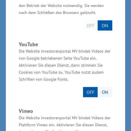
profitieren. „Nur mit regionaler Wertschöpfung
den Betrieb der Website notwendig. Sie werden
nach dem Schließen des Browsers gelöscht.
und gesellschaftlicher Akzeptanz können wir
das besondere Potenzial der Energiewende für
OFF
ON
Mecklenburg-Vorpommern voll nutzen“,
betonte Staatssekretärin Jesse.
YouTube
Die Website Investorenportal MV bindet Videos der
Mit Blick auf die aktuelle Debatte um
von Google betriebenen Seite YouTube ein.
Aktivieren Sie diesen Dienst, dann stimmen Sie
Energiepreise machte Staatssekretärin Jesse
Cookies von YouTube zu. YouTube nutzt zudem
deutlich: „Unsere Wirtschaft und unsere
Schriften von Google Fonts.
Bürgerinnen und Bürger brauchen dauerhaft
OFF
ON
günstige Strom­preise. Dafür muss der
eingeschlagene Ausbauweg ent­schlossen
Vimeo
weitergegangen werden. Jetzt ist der Moment,
Die Website Investorenportal MV bindet Videos der
die nötigen Investitionen zu tätigen – für
Plattform Vimeo ein. Aktivieren Sie diesen Dienst,
wirtschaftliches Wachs­tum,