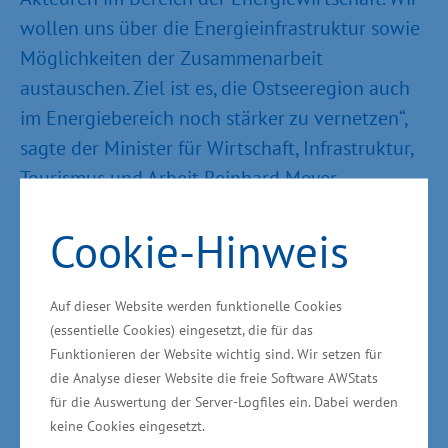
wollen uns über die Energieinfrastruktur sowie
Möglichkeiten der Zusammenarbeit
austauschen. Ziel ist es, die Ostseeregion auch
im Energiebereich noch stärker zu vernetzen“,
sagte der Minister für Wirtschaft, Infrastruktur,
Tourismus und Arbeit Reinhard Meyer.
Länderübergreifender Offshore-Hub „Bornholm
Cookie-Hinweis
Energy Island“ auch für Mecklenburg-
Vorpommern interessant
Auf dieser Website werden funktionelle Cookies
(essentielle Cookies) eingesetzt, die für das
Teilnehmer der Bornholm-Reise sind zudem
Funktionieren der Website wichtig sind. Wir setzen für
Stefan Kapferer, Vorsitzender der
die Analyse dieser Website die freie Software AWStats
für die Auswertung der Server-Logfiles ein. Dabei werden
Geschäftsführung (CEO) 50Hertz, Dr. Henrich
keine Cookies eingesetzt.
Quick, Leiter Offshore 50Hertz, und der