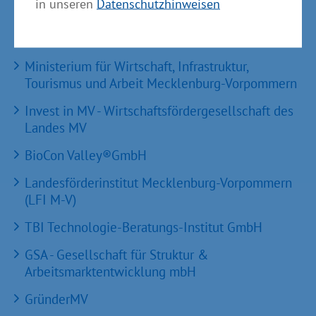
in unseren
Datenschutzhinweisen
Partner im Land
Ministerium für Wirtschaft, Infrastruktur,
Tourismus und Arbeit Mecklenburg-Vorpommern
Invest in MV - Wirtschaftsfördergesellschaft des
Landes MV
BioCon Valley®GmbH
Landesförderinstitut Mecklenburg-Vorpommern
(LFI M-V)
TBI Technologie-Beratungs-Institut GmbH
GSA - Gesellschaft für Struktur &
Arbeitsmarktentwicklung mbH
GründerMV