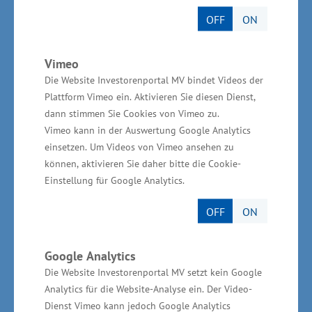
Mecklenburg-Vorpommern. Die Verbindung soll
OFF
ON
den Strom transportieren, der in Windparks mit
einer Kapazität von 2.000 Megawatt vor der
Vimeo
Küste von Bornholm in dänischen Gewässern
Die Website Investorenportal MV bindet Videos der
erzeugt wird. Daran können sich perspektivisch
Plattform Vimeo ein. Aktivieren Sie diesen Dienst,
dann stimmen Sie Cookies von Vimeo zu.
weitere Netzbetreiber aus dem Ostseeraum
Vimeo kann in der Auswertung Google Analytics
anschließen. Ebenfalls könnten in dieses
einsetzen. Um Videos von Vimeo ansehen zu
Terminal weitere Anlagen zur Stromerzeugung
können, aktivieren Sie daher bitte die Cookie-
und zur Stromumwandlung, zum Beispiel in
Einstellung für Google Analytics.
grünen Wasserstoff, eingebunden werden.
OFF
ON
Informationen zu Bornholm
Google Analytics
Die Website Investorenportal MV setzt kein Google
Bornholm ist zusammen mit sechs
Analytics für die Website-Analyse ein. Der Video-
unbewohnten kleinen Nebeninseln (insgesamt
Dienst Vimeo kann jedoch Google Analytics