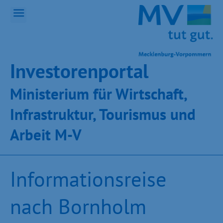
Inves­toren­por­tal
Ministeri­um für Wirt­schaft,
Infra­struk­tur, Tou­ris­mus und
Ar­beit M-V
Informationsreise
nach Bornholm