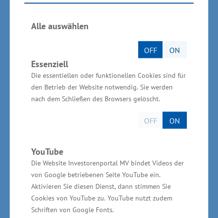
soll eine hybride Offshore-Verbindungsleitung
zwischen Deutschland und Dänemark
Alle auswählen
ermöglicht werden. Das ist auch für
OFF
ON
Mecklenburg-Vorpommern ein wichtiges
Essenziell
Thema“, sagte Meyer.
Die essentiellen oder funktionellen Cookies sind für
den Betrieb der Website notwendig. Sie werden
Die Unternehmen 50Hertz und Energinet
nach dem Schließen des Browsers gelöscht.
(Dänemark) haben dazu einen
OFF
ON
Kooperationsvertrag unterzeichnet. Kernstück
in der ersten Phase ist eine insgesamt über 400
YouTube
Kilometer lange Gleichstromverbindung
Die Website Investorenportal MV bindet Videos der
zwischen Dänemark und Deutschland. Sie wird
von Google betriebenen Seite YouTube ein.
von Bornholm aus Richtung Westen zur
Aktivieren Sie diesen Dienst, dann stimmen Sie
dänischen Insel Seeland führen und Richtung
Cookies von YouTube zu. YouTube nutzt zudem
Schriften von Google Fonts.
Südwesten nach Deutschland zur Küste von