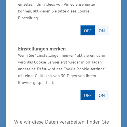
elf Hektar) die östlichste Insel und Gemeinde
einsetzen. Um Videos von Vimeo ansehen zu
Dänemarks. Die Ostseeinsel liegt zwischen dem
können, aktivieren Sie bitte diese Cookie-
Einstellung.
schwedischen Schonen und der polnischen
Woiwodschaft Westpommern, etwa 150
OFF
ON
Kilometer östlich von Kopenhagen und 85
Kilometer nordöstlich von Rügen. Die Südküste
Einstellungen merken
Schonens (Schweden) ist etwa 35 km entfernt.
Wenn Sie "Einstellungen merken" aktivieren, dann
Fischerei (vor allem der Heringsfang) und
wird das Cookie-Banner erst wieder in 30 Tagen
angezeigt. Dafür wird das Cookie "cookie-settings"
Landwirtschaft prägten lange Zeit die
mit einer Gültigkeit von 30 Tagen von Ihrem
Wirtschaft Bornholms.
Browser gespeichert.
OFF
ON
Wie wir diese Daten verarbeiten, finden Sie