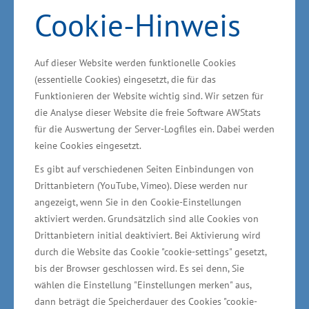
das Fraunhofer Institut für Großstrukturen in
Cookie-Hinweis
der Produktionstechnik (IGP) sowie das Leibniz
Institut für Plasmaforschung und Technologie e.
Auf dieser Website werden funktionelle Cookies
V. (INP) technologische Ansätze für eine
(essentielle Cookies) eingesetzt, die für das
Wasserstoffwirtschaft der Zukunft. Hierfür soll
Funktionieren der Website wichtig sind. Wir setzen für
in Rostock eine Forschungsinfrastruktur
die Analyse dieser Website die freie Software AWStats
für die Auswertung der Server-Logfiles ein. Dabei werden
errichtet werden. In einem ersten Schwerpunkt
keine Cookies eingesetzt.
sollen Konzepte und Lösungen für die
Es gibt auf verschiedenen Seiten Einbindungen von
emissionsarme bzw. emissionsfreie Schifffahrt
Drittanbietern (YouTube, Vimeo). Diese werden nur
entwickelt werden. Die entwickelten Produkte
angezeigt, wenn Sie in den Cookie-Einstellungen
und Technologien sollen im späteren Verlauf
aktiviert werden. Grundsätzlich sind alle Cookies von
Drittanbietern initial deaktiviert. Bei Aktivierung wird
von der Wirtschaft des Landes produziert und
durch die Website das Cookie "cookie-settings" gesetzt,
vermarktet werden. Die Fördermittelzusage
bis der Browser geschlossen wird. Es sei denn, Sie
bezieht sich auf das Anwendungszentrum
wählen die Einstellung "Einstellungen merken" aus,
Wasserstoff des IGP, dessen Herzstück ein
dann beträgt die Speicherdauer des Cookies "cookie-