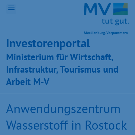
Inves­toren­por­tal
Ministeri­um für Wirt­schaft,
Infra­struk­tur, Tou­ris­mus und
Ar­beit M-V
Anwendungszentrum
Wasserstoff in Rostock