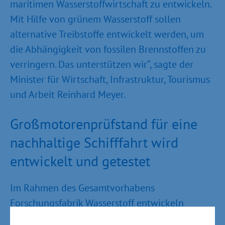
maritimen Wasserstoffwirtschaft zu entwickeln.
Mit Hilfe von grünem Wasserstoff sollen
alternative Treibstoffe entwickelt werden, um
die Abhängigkeit von fossilen Brennstoffen zu
verringern. Das unterstützen wir“, sagte der
Minister für Wirtschaft, Infrastruktur, Tourismus
und Arbeit Reinhard Meyer.
Großmotorenprüfstand für eine
nachhaltige Schifffahrt wird
entwickelt und getestet
Im Rahmen des Gesamtvorhabens
Forschungsfabrik Wasserstoff entwickeln
derzeit das Leibniz Institut für Katalyse (LIKAT),