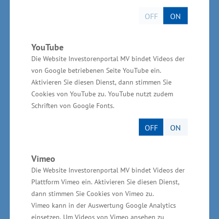
werkstofftechnische Wechselwirkungen mit sich
OFF
ON
bringen. Das Anwendungszentrum soll an zwei
Standorten und in zwei Umsetzungsphasen
YouTube
realisiert werden. Kürzlich wurde ein
Die Website Investorenportal MV bindet Videos der
Mietvertrag für den Standort eines Interim
von Google betriebenen Seite YouTube ein.
Anwendungszentrums abgeschlossen. „Das
Aktivieren Sie diesen Dienst, dann stimmen Sie
Cookies von YouTube zu. YouTube nutzt zudem
langfristige Ziel ist, dass Unternehmen im Land
Schriften von Google Fonts.
von der Entwicklung neuer Produkte und
Verfahren sowie bei Nutzung alternativer
OFF
ON
Treibstoffe partizipieren können“, sagte Meyer.
Vimeo
Wirtschaftsministerium
Die Website Investorenportal MV bindet Videos der
Plattform Vimeo ein. Aktivieren Sie diesen Dienst,
unterstützt vor Ort
dann stimmen Sie Cookies von Vimeo zu.
Vimeo kann in der Auswertung Google Analytics
Die Gesamtinvestition beträgt rund 9,9
einsetzen. Um Videos von Vimeo ansehen zu