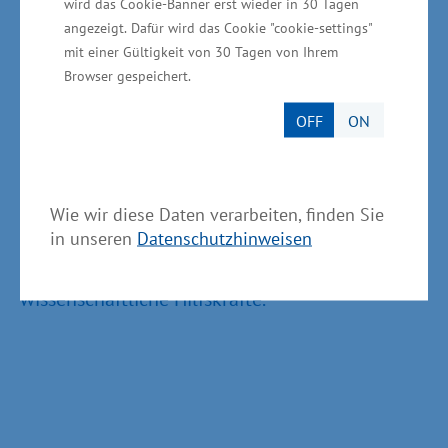
wird das Cookie-Banner erst wieder in 30 Tagen
Fertigungstechnik, Automatisierungstechnik,
angezeigt. Dafür wird das Cookie "cookie-settings"
mit einer Gültigkeit von 30 Tagen von Ihrem
Qualitätstechnik, Organisationstechnik sowie
Browser gespeichert.
Funktionsmusterbau, Messtechnik und
Prüftechnik unter anderem für die
OFF
ON
Geschäftsfelder Schiffe und Offshore, Bauwesen,
Stahlbau sowie Flugzeug- und
Schienenfahrzeugbau. Derzeit sind über 200
Wie wir diese Daten verarbeiten, finden Sie
wissenschaftliche und technische Mitarbeitende
in unseren
Datenschutzhinweisen
am Institut beschäftigt, dazu kommen etwa 100
wissenschaftliche Hilfskräfte.