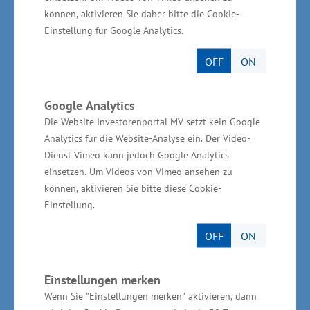
Millionen Euro. Das Wirtschaftsministerium
können, aktivieren Sie daher bitte die Cookie-
Einstellung für Google Analytics.
plant bei Vorlage aller Unterlagen eine
Förderung in Höhe von 9,9 Millionen Euro aus
OFF
ON
Landesmitteln.
Google Analytics
Über das Fraunhofer Institut für
Die Website Investorenportal MV setzt kein Google
Großstrukturen in der
Analytics für die Website-Analyse ein. Der Video-
Dienst Vimeo kann jedoch Google Analytics
Produktionstechnik (IGP)
einsetzen. Um Videos von Vimeo ansehen zu
können, aktivieren Sie bitte diese Cookie-
Die Forschungsschwerpunkte des Fraunhofer
Einstellung.
Instituts für Großstrukturen in der
OFF
ON
Produktionstechnik bilden ingenieurtechnische
Aufgabenstellungen aus maritimen und
Einstellungen merken
anderen Bereichen der Industrie. Die
Wenn Sie "Einstellungen merken" aktivieren, dann
wissenschaftlichen Kompetenzen umfassen