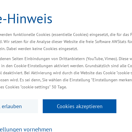
e-Hinweis
für die große wirtschaftliche Bedeutung des Handwe
eiß in einer wissenschaftlichen Studie zu lesen, gi
werden funktionelle Cookies (essentielle Cookies) eingesetzt, die für das 
itsgemeinschaft der Handwerkskammern in MV. „Die Stu
d. Wir setzen für die Analyse dieser Website die freie Software AWStats f
 ein. Dabei werden keine Cookies eingesetzt.
e hohe Bürokratiebelastung. Sie trifft die Unternehm
iedenen Seiten Einbindungen von Drittanbietern (YouTube, Vimeo). Diese 
 in den Cookie-Einstellungen aktiviert werden. Grundsätzlich sind alle C
al deaktiviert. Bei Aktivierung wird durch die Website das Cookie "cookie-s
 mittlere bis starke Clusterung auf – das bedeutet,
ssen wird. Es sei denn, Sie wählen die Einstellung "Einstellungen merken
. Dies sind die Ausbau- und Gesundheitsgewerbe sowi
es Cookies "cookie-settings" 30 Tage.
k herum beispielsweise lässt auf Wertschöpfungsve
en hohen Anteil an der Gesamtwirtschaftsleistung a
 erlauben
Cookies akzeptieren
r) sowie tourismusnahe Cluster (Gebäudereiniger sow
ersteller) identifiziert.
tellungen vornehmen