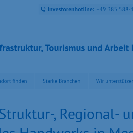
Investorenhotline:
+49 385 588-
fra­struk­tur, Tou­ris­mus und Ar­bei
ndort finden
Starke Branchen
Wir unterstütze
truktur-, Regional- 
des Handwerks in Me