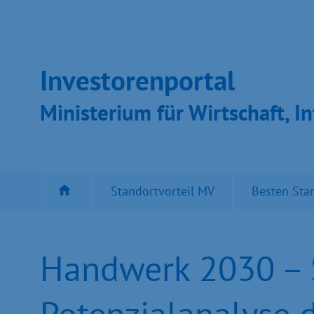
Inves­toren­por­tal
Ministeri­um für Wirt­schaft, In
Standortvorteil MV
Besten Sta
Handwerk 2030 – S
Potenzialanalyse 