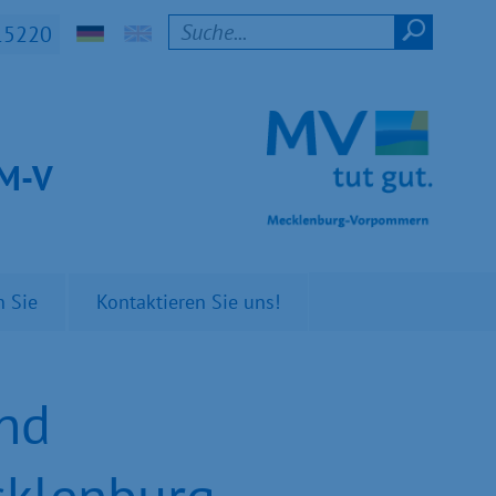
15220
t M-V
n Sie
Kontaktieren Sie uns!
und
cklenburg-