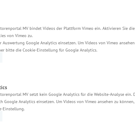
s „Meister-Extra“. Dabei wird ein erfolgreicher Absc
n 50 Absolventen eines Jahres erhalten darüber hina
olventen mit insgesamt 2,58 Millionen Euro „Meister
n manchmal aufwendig sein, lohnt sich aber im Ergebn
torenportal MV bindet Videos der Plattform Vimeo ein. Aktivieren Sie di
ies von Vimeo zu.
itere berufliche Entwicklung. Mecklenburg-Vorpomme
r Auswertung Google Analytics einsetzen. Um Videos von Vimeo ansehen
aftsminister Meyer weiter.
her bitte die Cookie-Einstellung für Google Analytics.
ht rückzahlbaren Zuschuss in Höhe von 7.500 Euro al
ese, wenn sie erstmalig eine Existenz durch Übernah
 Millionen Euro ausgereicht.
ics
torenportal MV setzt kein Google Analytics für die Website-Analyse ein. 
 Generationenwechsels bringt Unternehmer mit Nachf
h Google Analytics einsetzen. Um Videos von Vimeo ansehen zu können, 
trie- und Handelskammern, den Handwerkskammern u
e-Einstellung.
ung der Betriebe zu gewährleisten und qualitätsvol