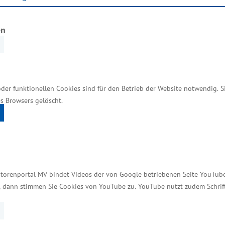
llig ist, dass die Inhaber/innen älter sind als im Bun
 40 Jahre, während es in Mecklenburg-Vorpommern nur 
en
der Inhaber/innen über 61 Jahre alt. Zudem wird di
eiter zunehmen. Es gibt aktuell Konkurrenzsituatio
swehr, Hochschulen, Tourismuswirtschaft, Gesundhei
geschlagen, verstärkt auf Frauen im Handwerk, auslän
oder funktionellen Cookies sind für den Betrieb der Website notwendig. 
s Browsers gelöscht.
ützt Handwerk
erk vielfältig. „Auch künftig werden wir das Handwe
ovations- und Investitionsunterstützungen sowie di
storenportal MV bindet Videos der von Google betriebenen Seite YouTube 
eiben. Aufgrund des technologischen Wandels werden
t, dann stimmen Sie Cookies von YouTube zu. YouTube nutzt zudem Schri