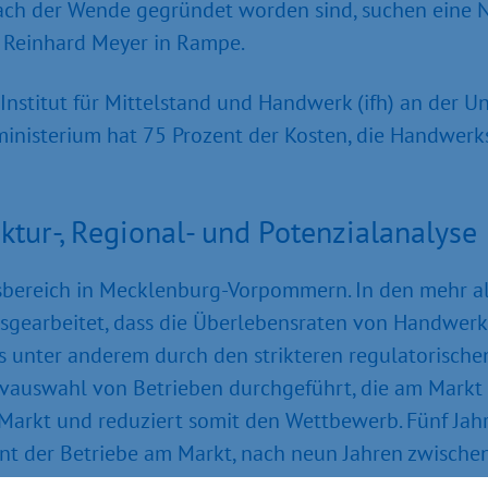
ach der Wende gegründet worden sind, suchen eine Na
it Reinhard Meyer in Rampe.
nstitut für Mittelstand und Handwerk (ifh) an der Un
sministerium hat 75 Prozent der Kosten, die Hand
tur-, Regional- und Potenzialanalyse
sbereich in Mecklenburg-Vorpommern. In den mehr al
rausgearbeitet, dass die Überlebensraten von Handwe
 unter anderem durch den strikteren regulatorisch
itivauswahl von Betrieben durchgeführt, die am Mark
rkt und reduziert somit den Wettbewerb. Fünf Jahr
 der Betriebe am Markt, nach neun Jahren zwischen
zweige und trägt somit zu einer hohen regionalen Resi