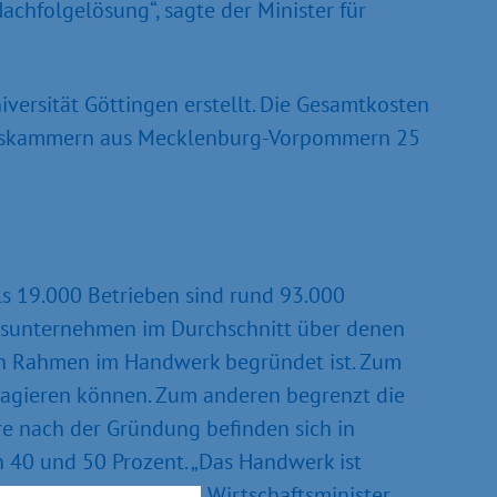
chfolgelösung“, sagte der Minister für
iversität Göttingen erstellt. Die Gesamtkosten
werkskammern aus Mecklenburg-Vorpommern 25
s 19.000 Betrieben sind rund 93.000
rksunternehmen im Durchschnitt über denen
en Rahmen im Handwerk begründet ist. Zum
t agieren können. Zum anderen begrenzt die
e nach der Gründung befinden sich in
 40 und 50 Prozent. „Das Handwerk ist
lienz bei“, erläuterte Wirtschaftsminister