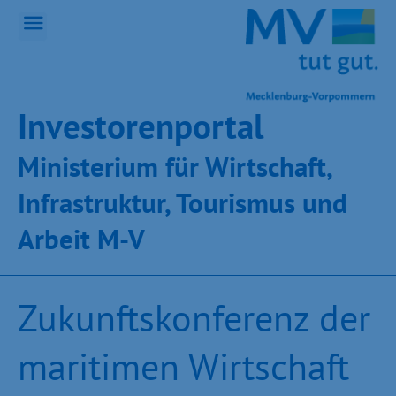
Inves­toren­por­tal
Ministeri­um für Wirt­schaft,
Infra­struk­tur, Tou­ris­mus und
Ar­beit M-V
Zukunftskonferenz der
maritimen Wirtschaft