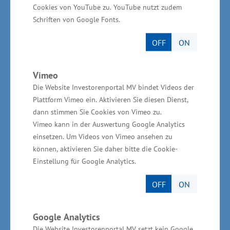
Cookies von YouTube zu. YouTube nutzt zudem
für die Förderung von Forschung, Entwicklung
Schriften von Google Fonts.
und Innovation (FuEuI) insgesamt 168
OFF
ON
Millionen Euro aus Mitteln des Europäischen
Fonds für regionale Entwicklung (EFRE) zur
Vimeo
Verfügung. „Das sind fast 10 Prozent mehr
Die Website Investorenportal MV bindet Videos der
EFRE-Mittel als in der vergangenen
Plattform Vimeo ein. Aktivieren Sie diesen Dienst,
Förderperiode. Auf Grund des großen
dann stimmen Sie Cookies von Vimeo zu.
Förderbedarfs hatten wir das Budget sogar
Vimeo kann in der Auswertung Google Analytics
noch einmal um 50 Millionen Euro auf 218
einsetzen. Um Videos von Vimeo ansehen zu
können, aktivieren Sie daher bitte die Cookie-
Millionen Euro aufgestockt. Davon wurden
Einstellung für Google Analytics.
bereits 213,7 Millionen Euro eingesetzt -
größtenteils für die Förderung von Forschungs-
OFF
ON
und Entwicklungsprojekten im Rahmen der
Richtlinie zur Förderung von Forschung,
Google Analytics
Die Website Investorenportal MV setzt kein Google