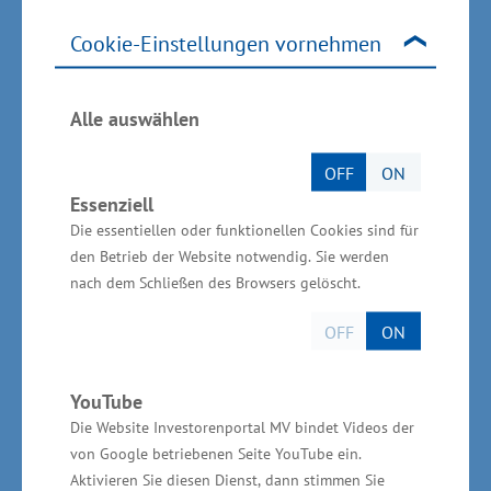
ein wichtiges Signal für eine krisengebeutelte
Cookie-Einstellungen vornehmen
Branche. Hier sollen zukünftig innovative
Lösungen für die sich aus klimarelevanten
Alle auswählen
Anforderungen ergebenden Antriebs- und
Versorgungstechnologien entwickelt werden“,
OFF
ON
so Wirtschaftsminister Glawe weiter. Über 50
Essenziell
Ingenieure sollen sich in der Gruppe diesen
Die essentiellen oder funktionellen Cookies sind für
neuen Aufgaben im Bereich Konstruktion,
den Betrieb der Website notwendig. Sie werden
nach dem Schließen des Browsers gelöscht.
Design und Entwurf von Spezialschiffen stellen,
um weiterhin technologisch führend zu bleiben.
OFF
ON
Stärkere Gewichtung von
YouTube
Innovation
Die Website Investorenportal MV bindet Videos der
von Google betriebenen Seite YouTube ein.
Aktivieren Sie diesen Dienst, dann stimmen Sie
In der EU-Förderperiode 2014 bis 2020 standen