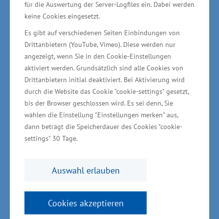
für die Auswertung der Server-Logfiles ein. Dabei werden
gutes wirtschaftliches und universitäres
keine Cookies eingesetzt.
Fundament für konstruktive Möglichkeiten der
Es gibt auf verschiedenen Seiten Einbindungen von
Zusammenarbeit in der maritimen Industrie.
Drittanbietern (YouTube, Vimeo). Diese werden nur
Diese gilt es gemeinsam zu nutzen. Die
angezeigt, wenn Sie in den Cookie-Einstellungen
aktiviert werden. Grundsätzlich sind alle Cookies von
Landesregierung hat von Anfang an geholfen
Drittanbietern initial deaktiviert. Bei Aktivierung wird
und unterstützt auch weiter Unternehmen
durch die Website das Cookie "cookie-settings" gesetzt,
dabei, die Auswirkungen der Krise bestmöglich
bis der Browser geschlossen wird. Es sei denn, Sie
zu bewältigen.“
wählen die Einstellung "Einstellungen merken" aus,
dann beträgt die Speicherdauer des Cookies "cookie-
settings" 30 Tage.
Kompetenzzentrum für
Schiffbaudesign
Auswahl erlauben
Ein weiteres positives Signal ist die Gründung
der Meyer Neptun Engineering, einem neuen
Cookies akzeptieren
Kompetenzzentrum für Schiffbaudesign. „Das ist