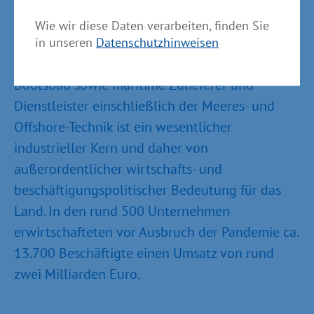
Mecklenburg-Vorpommern
Wie wir diese Daten verarbeiten, finden Sie
Die maritime Industrie in Mecklenburg-
in unseren
Datenschutzhinweisen
Vorpommern mit den Bereichen Schiff- und
Bootsbau sowie maritime Zulieferer und
Dienstleister einschließlich der Meeres- und
Offshore-Technik ist ein wesentlicher
industrieller Kern und daher von
außerordentlicher wirtschafts- und
beschäftigungspolitischer Bedeutung für das
Land. In den rund 500 Unternehmen
erwirtschafteten vor Ausbruch der Pandemie ca.
13.700 Beschäftigte einen Umsatz von rund
zwei Milliarden Euro.