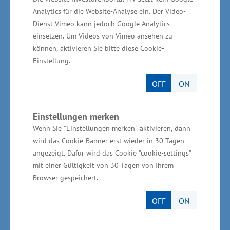
Entwicklung und Innovation (FuEuI-Richtlinie),
Analytics für die Website-Analyse ein. Der Video-
aber auch für die Bereitstellung von
Dienst Vimeo kann jedoch Google Analytics
Risikokapital, die Unterstützung des Aufbaus
einsetzen. Um Videos von Vimeo ansehen zu
von technologieorientierten Kompetenzzentren
können, aktivieren Sie bitte diese Cookie-
im Bereich Medizintechnik und Maschinenbau
Einstellung.
sowie die Förderung einer
OFF
ON
Patentinformationsstelle. In der neuen
Förderperiode wird das Thema Innovationen
Einstellungen merken
eine noch stärkere Gewichtung erhalten“, sagte
Wenn Sie "Einstellungen merken" aktivieren, dann
Mecklenburg-Vorpommerns Wirtschaftsminister
wird das Cookie-Banner erst wieder in 30 Tagen
Harry Glawe abschließend. Seit 2015 wurden im
angezeigt. Dafür wird das Cookie "cookie-settings"
mit einer Gültigkeit von 30 Tagen von Ihrem
Rahmen der geltenden FuEuI-Richtlinie rund
Browser gespeichert.
500 Vorhaben bewilligt.
OFF
ON
Maritime Industrie in