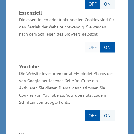
sagte Glawe. Im Zeitraum von 2014 bis Ende
OFF
ON
2019 wurden davon Zuschüsse von insgesamt
Essenziell
164,3 Millionen Euro für 500 Vorhaben
Die essentiellen oder funktionellen Cookies sind für
den Betrieb der Website notwendig. Sie werden
bewilligt. Davon wurden unter anderem 109,6
nach dem Schließen des Browsers gelöscht.
Millionen Euro für 241
Verbundforschungsvorhaben, 37,8 Millionen
OFF
ON
Euro für 78 einzelbetriebliche Forschungs- und
Entwicklungsvorhaben sowie 6,6 Millionen
YouTube
Euro für 41 Prozessinnovationen bewilligt.
Die Website Investorenportal MV bindet Videos der
von Google betriebenen Seite YouTube ein.
Aktivieren Sie diesen Dienst, dann stimmen Sie
Informationen zur
Cookies von YouTube zu. YouTube nutzt zudem
Gesundheitswirtschaft in
Schriften von Google Fonts.
Mecklenburg-Vorpommern
OFF
ON
In Mecklenburg-Vorpommern sind 154.000