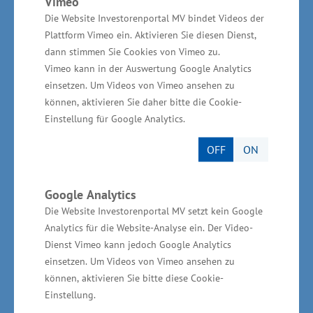
Vimeo
Menschen in der Gesundheitswirtschaft
Die Website Investorenportal MV bindet Videos der
beschäftigt. Mit einem Anteil an der
Plattform Vimeo ein. Aktivieren Sie diesen Dienst,
Bruttowertschöpfung der Gesamtwirtschaft von
dann stimmen Sie Cookies von Vimeo zu.
Vimeo kann in der Auswertung Google Analytics
rund 15 Prozent (= 5,8 Milliarden Euro) leistet
einsetzen. Um Videos von Vimeo ansehen zu
die Branche zudem einen wichtigen Beitrag zur
können, aktivieren Sie daher bitte die Cookie-
Wirtschaftsentwicklung. Jeder fünfte
Einstellung für Google Analytics.
Erwerbstätige (20,6 Prozent) arbeitet in der
OFF
ON
Gesundheitswirtschaft. Jeder siebte Euro an
Bruttowertschöpfung entsteht in dieser
Google Analytics
Branche. „Innerhalb der Gesundheitswirtschaft
Die Website Investorenportal MV setzt kein Google
Mecklenburg-Vorpommerns nimmt die
Analytics für die Website-Analyse ein. Der Video-
Medizintechnik eine besondere Bedeutung ein.
Dienst Vimeo kann jedoch Google Analytics
Sie gilt als besonders innovativ,
einsetzen. Um Videos von Vimeo ansehen zu
können, aktivieren Sie bitte diese Cookie-
wachstumsstark und zukunftsträchtig.
Einstellung.
Medizinprodukte leisten einen wichtigen