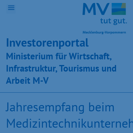
Inves­toren­por­tal
Ministeri­um für Wirt­schaft,
Infra­struk­tur, Tou­ris­mus und
Ar­beit M-V
Jahresempfang beim
Medizintechnikuntern