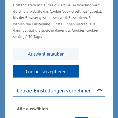
Forschung, Entwicklung und
Drittanbietern initial deaktiviert. Bei Aktivierung wird
Innovation
durch die Website das Cookie "cookie-settings" gesetzt,
bis der Browser geschlossen wird. Es sei denn, Sie
wählen die Einstellung "Einstellungen merken" aus,
Für die Förderung von Forschung, Entwicklung
dann beträgt die Speicherdauer des Cookies "cookie-
und Innovation in Mecklenburg-Vorpommern
settings" 30 Tage.
werden in der EU-Förderperiode 2014 bis 2020
insgesamt 236,3 Millionen Euro aus Mitteln des
Auswahl erlauben
Europäischen Fonds für regionale Entwicklung
(EFRE) zur Verfügung gestellt. „Das
Cookies akzeptieren
Wirtschaftsministerium wird auch künftig
Technologievorhaben und vor allem auch
Vorhaben im Rahmen der
Cookie-Einstellungen vornehmen
Verbundforschungsförderung von Unternehmen
und Hochschulen unterstützen, um im Ergebnis
Alle auswählen
zu mehr marktfähigen Produkten zu kommen“,