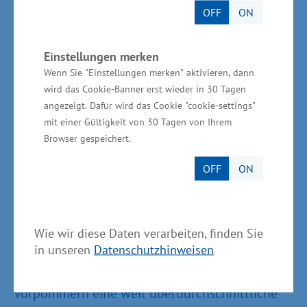
Beitrag für eine effiziente
OFF
ON
Gesundheitsversorgung und sind zudem ein
bedeutender Wirtschafts- und
Einstellungen merken
Arbeitsmarktfaktor. Hier besteht noch
Wenn Sie "Einstellungen merken" aktivieren, dann
wird das Cookie-Banner erst wieder in 30 Tagen
ordentliches Potential“, machte Mecklenburg-
angezeigt. Dafür wird das Cookie "cookie-settings"
Vorpommerns Wirtschaftsminister Harry Glawe
mit einer Gültigkeit von 30 Tagen von Ihrem
abschließend deutlich.
Browser gespeichert.
OFF
ON
Mit einem Anstieg der Bruttowertschöpfung
von durchschnittlich 4,7 Prozent pro Jahr seit
Wie wir diese Daten verarbeiten, finden Sie
in unseren
Datenschutzhinweisen
2006 bis 2015 (aktuellster Wert) verzeichnete
der Bereich Medizintechnik in Mecklenburg-
Vorpommern eine weit überdurchschnittliche