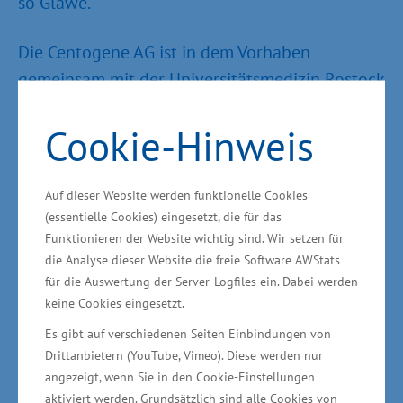
so Glawe.
Die Centogene AG ist in dem Vorhaben
gemeinsam mit der Universitätsmedizin Rostock
(Zentrum für Innere Medizin, Klinik für
Cookie-Hinweis
Hämatologie, Onkologie, Palliativmedizin) und
der Universitätsmedizin Greifswald (Klinik für
Innere Medizin A) aktiv. Die Gesamtkosten des
Auf dieser Website werden funktionelle Cookies
Projektes betragen rund 11,6 Millionen Euro.
(essentielle Cookies) eingesetzt, die für das
Das Wirtschaftsministerium unterstützt das
Funktionieren der Website wichtig sind. Wir setzen für
die Analyse dieser Website die freie Software AWStats
Vorhaben aus Mitteln des „Europäischen Fonds
für die Auswertung der Server-Logfiles ein. Dabei werden
für regionale Entwicklung“ (EFRE) in Höhe von
keine Cookies eingesetzt.
rund 6,4 Millionen Euro.
Es gibt auf verschiedenen Seiten Einbindungen von
Drittanbietern (YouTube, Vimeo). Diese werden nur
236,6 Millionen Euro für
angezeigt, wenn Sie in den Cookie-Einstellungen
aktiviert werden. Grundsätzlich sind alle Cookies von