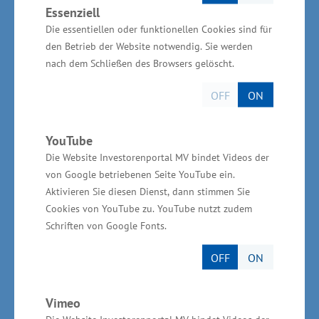
der BioCon Valley GmbH und der IHK zu
Essenziell
Schwerin an. Ergebnis der internationalen
Die essentiellen oder funktionellen Cookies sind für
Gespräche ist unter anderem, dass ein Beirat zur
den Betrieb der Website notwendig. Sie werden
nach dem Schließen des Browsers gelöscht.
Begleitung der Arbeit der Akademie gegründet
wird. Dieser Beirat wird aus
OFF
ON
Unternehmensvertretern, dem Volkskomitee Ha
Tỉnh, der niederösterreichischen IMC
YouTube
Fachhochschule Krems sowie dem Ministerium
Die Website Investorenportal MV bindet Videos der
für Wirtschaft, Arbeit und Gesundheit bestehen.
von Google betriebenen Seite YouTube ein.
Aktivieren Sie diesen Dienst, dann stimmen Sie
„Langfristig soll zudem eine enge
Cookies von YouTube zu. YouTube nutzt zudem
Zusammenarbeit mit dem Unternehmerverband
Schriften von Google Fonts.
Vorpommern, der Fachhochschule Krems und
OFF
ON
der Sprachakademie vereinbart werden. Ziel ist
es, zeitnah eine Ausbildung von
Pflegeassistenten beginnen zu können und die
Vimeo