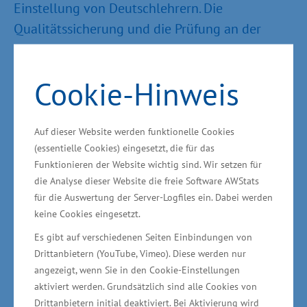
Einstellung von Deutschlehrern. Die
Qualitätssicherung und die Prüfung an der
Sprachakademie werden durch deutsche
Institutionen abgenommen. „Mittelfristiges Ziel
Cookie-Hinweis
ist es, durch den Export von Berufsausbildungs-
Know-how nach Vietnam (duales System)
unserer eigenen Volkswirtschaft zu helfen und
Auf dieser Website werden funktionelle Cookies
(essentielle Cookies) eingesetzt, die für das
gleichzeitig die Strukturen der deutschen
Funktionieren der Website wichtig sind. Wir setzen für
Berufsausbildung und die Qualität der
die Analyse dieser Website die freie Software AWStats
Berufsabschlüsse in Vietnam in einer mit
für die Auswertung der Server-Logfiles ein. Dabei werden
Deutschland vergleichbaren Art und Güte
keine Cookies eingesetzt.
weiter und passgenau zu etablieren. Dabei
Es gibt auf verschiedenen Seiten Einbindungen von
arbeiten wir in Ha Tinh mit unseren Freunden
Drittanbietern (YouTube, Vimeo). Diese werden nur
angezeigt, wenn Sie in den Cookie-Einstellungen
von der ehrwürdigen Fachhochschule Krems
aktiviert werden. Grundsätzlich sind alle Cookies von
(Niederösterreich) eng zusammen“, so Rudolph.
Drittanbietern initial deaktiviert. Bei Aktivierung wird