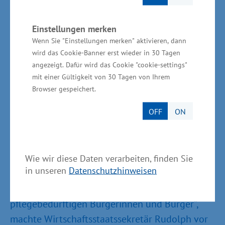
bedarfsgerecht weiterzuentwickeln, die sich am
Wohl der Pflegebedürftigen, der Pflegenden
Einstellungen merken
und an den Erfordernissen einer
Wenn Sie "Einstellungen merken" aktivieren, dann
ausgezeichneten Pflegequalität ausgerichtet.
wird das Cookie-Banner erst wieder in 30 Tagen
angezeigt. Dafür wird das Cookie "cookie-settings"
Die Sicherstellung der künftigen pflegerischen
mit einer Gültigkeit von 30 Tagen von Ihrem
Versorgung kann nur mit erheblichen
Browser gespeichert.
Anstrengungen auf verschiedensten Ebenen
OFF
ON
bewältigt werden. Unter anderem kann die
verstärkte Gewinnung ausländischer Fachkräfte
dazu beitragen, Versorgungsengpässen
entgegen zu wirken. Das ist natürlich kein
Wie wir diese Daten verarbeiten, finden Sie
in unseren
Datenschutzhinweisen
Allheilmittel, aber ein wichtiger Baustein von
pflegerischer Versorgungssicherheit für unsere
pflegebedürftigen Bürgerinnen und Bürger“,
machte Wirtschaftsstaatssekretär Rudolph vor