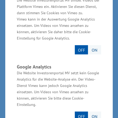
Die Website Investorenportal MV bindet Videos der
Einrichtung eines Bachelorstudiengangs Pflege
Plattform Vimeo ein. Aktivieren Sie diesen Dienst,
vor Ort zu etablieren“, sagte Rudolph.
dann stimmen Sie Cookies von Vimeo zu.
Vimeo kann in der Auswertung Google Analytics
einsetzen. Um Videos von Vimeo ansehen zu
können, aktivieren Sie daher bitte die Cookie-
150 Vietnamesen im ersten
Einstellung für Google Analytics.
Sprachkurs eingeschrieben
OFF
ON
In den aktuellen Sprachkursen der Akademie
für Sprach- und Berufsausbildung M-V in Ha
Google Analytics
Die Website Investorenportal MV setzt kein Google
Tinh lernen derzeit 150 interessierte
Analytics für die Website-Analyse ein. Der Video-
Vietnamesinnen und Vietnamesen. „Ziel ist es
Dienst Vimeo kann jedoch Google Analytics
u.a. auch künftig eine leistungsfähige,
einsetzen. Um Videos von Vimeo ansehen zu
zahlenmäßig ausreichende und wirtschaftliche
können, aktivieren Sie bitte diese Cookie-
Einstellung.
pflegerische Versorgungsstruktur in
Mecklenburg-Vorpommern vorzuhalten und
OFF
ON