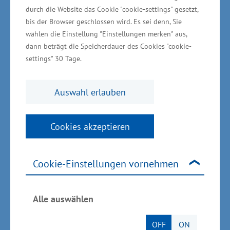
durch die Website das Cookie "cookie-settings" gesetzt,
bis der Browser geschlossen wird. Es sei denn, Sie
wählen die Einstellung "Einstellungen merken" aus,
Internationaler Beirat aus
dann beträgt die Speicherdauer des Cookies "cookie-
Wirtschaft, Politik und
settings" 30 Tage.
Wissenschaft soll
Auswahl erlauben
Sprachakademie begleiten
In Vietnam ist gegenwärtig unter der Leitung
Cookies akzeptieren
von Wirtschaftsstaatssekretär Dr. Stefan
Rudolph eine 25-köpfige Delegation aus
Cookie-Einstellungen vornehmen
Mecklenburg-Vorpommern zu Gast. Zur
Delegation gehören unter anderem Vertreter
Alle auswählen
von Hochschulen, heimischen Unternehmen
sowie dem Unternehmerverband Vorpommern,
OFF
ON