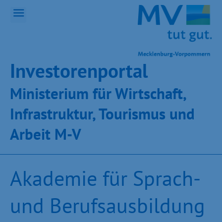
Inves­toren­por­tal
Ministeri­um für Wirt­schaft,
Infra­struk­tur, Tou­ris­mus und
Ar­beit M-V
Akademie für Sprach-
und Berufsausbildung