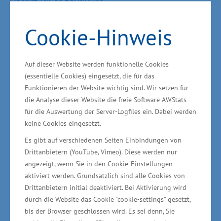
unternehmensspezifische Maßnahmen
(Projekte) eine 50-prozentige Förderung für die
Cookie-Hinweis
Kompetenzfeststellung der Beschäftigten
(Beratung), die Analyse des
Auf dieser Website werden funktionelle Cookies
Qualifizierungsbedarfs der Arbeitsplätze in dem
(essentielle Cookies) eingesetzt, die für das
Unternehmen (Beratung) oder für die berufliche
Funktionieren der Website wichtig sind. Wir setzen für
Qualifizierung ihrer Beschäftigten (Schulung)
die Analyse dieser Website die freie Software AWStats
für die Auswertung der Server-Logfiles ein. Dabei werden
erhalten, wenn ein externer Dienstleister
keine Cookies eingesetzt.
beauftragt wird (maximal 100.000 Euro). „So ist
Es gibt auf verschiedenen Seiten Einbindungen von
eine genau auf die Bedürfnisse des
Drittanbietern (YouTube, Vimeo). Diese werden nur
Unternehmens zugeschnittene Qualifizierung
angezeigt, wenn Sie in den Cookie-Einstellungen
möglich“, betonte Glawe.
aktiviert werden. Grundsätzlich sind alle Cookies von
Drittanbietern initial deaktiviert. Bei Aktivierung wird
durch die Website das Cookie "cookie-settings" gesetzt,
Die Förderung von unternehmensspezifischen
bis der Browser geschlossen wird. Es sei denn, Sie
Maßnahmen wurde seit Ende 2017 von 13