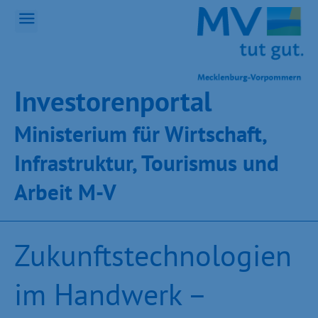
Inves­toren­por­tal
Ministeri­um für Wirt­schaft,
Infra­struk­tur, Tou­ris­mus und
Ar­beit M-V
Zukunftstechnologien
im Handwerk –