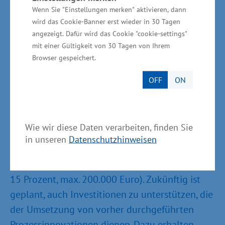
Förderung von Prozessinnovationen und von
Wenn Sie "Einstellungen merken" aktivieren, dann
Investitionen in Folge von Prozessinnovationen
wird das Cookie-Banner erst wieder in 30 Tagen
angezeigt. Dafür wird das Cookie "cookie-settings"
Wenn Unternehmen ihre Produktionsprozesse
mit einer Gültigkeit von 30 Tagen von Ihrem
analysieren, „digitale“ Prozesse
Browser gespeichert.
(=Prozessinnovationen) erarbeiten und in
OFF
ON
Pilotprojekten umsetzen wollen, unterstützt
das Wirtschaftsministerium Betriebe der
gewerblichen Wirtschaft. Förderfähig ist die
Wie wir diese Daten verarbeiten, finden Sie
Inanspruchnahme externen Sachverstands (bis
in unseren
Datenschutzhinweisen
zu 50 Prozent bei kleinen und mittleren
Unternehmen, große Unternehmen mit bis zu
15 Prozent, max. 200.000 Euro). Zukünftig ist
geplant, auch Investitionen zu unterstützen, die
der Umsetzung von vorher durchgeführten
Prozessinnovationen dienen. Dazu erhalten