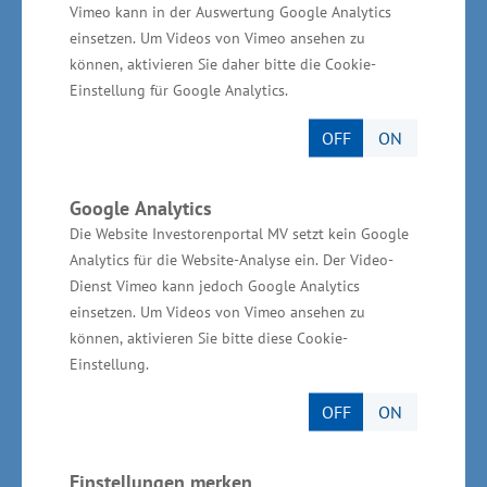
Personalkostenzuschüsse in Höhe von bis zu 50
Vimeo kann in der Auswertung Google Analytics
einsetzen. Um Videos von Vimeo ansehen zu
Prozent ausgereicht (im 1. Jahr ist die Förderung
können, aktivieren Sie daher bitte die Cookie-
auf 30.000 Euro, im 2. Jahr auf 15.000 Euro
Einstellung für Google Analytics.
begrenzt). Seit Mitte August 2018 haben 29
OFF
ON
Unternehmen Anträge dazu gestellt.
„Entscheidend ist, dass es sich um eine
Ersteinstellung handelt oder der
Google Analytics
Die Website Investorenportal MV setzt kein Google
Hochschulabschluss nicht länger als drei Jahre
Analytics für die Website-Analyse ein. Der Video-
zurückliegt. Damit wollen wir den
Dienst Vimeo kann jedoch Google Analytics
Handwerksbetrieben die Entscheidung für die
einsetzen. Um Videos von Vimeo ansehen zu
Besetzung eines Arbeitsplatzes erleichtern“,
können, aktivieren Sie bitte diese Cookie-
Einstellung.
sagte Glawe.
OFF
ON
Einstellungen merken