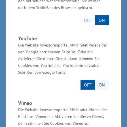
den Betrieb der Website notwendig. Sie werden
Weiterbildung zum Vorarbeiter möglich.
nach dem Schließen des Browsers gelöscht.
OFF
ON
Wirtschaftsministerium erleichtert
YouTube
Die Website Investorenportal MV bindet Videos der
Neueinstellung von technischen
von Google betriebenen Seite YouTube ein.
Hochschulabsolventen in Unternehmen
Aktivieren Sie diesen Dienst, dann stimmen Sie
Cookies von YouTube zu. YouTube nutzt zudem
Um die Innovationsfähigkeit von Unternehmen
Schriften von Google Fonts.
zu erhöhen, können kleine und mittlere
OFF
ON
Unternehmen der gewerblichen Wirtschaft
zudem Personalkostenzuschüsse erhalten. Bei
Vimeo
der Einstellung von zusätzlichem Personal mit
Die Website Investorenportal MV bindet Videos der
Hochschulabschluss in einer technischen
Plattform Vimeo ein. Aktivieren Sie diesen Dienst,
Fachrichtung werden für 24 Monate
dann stimmen Sie Cookies von Vimeo zu.