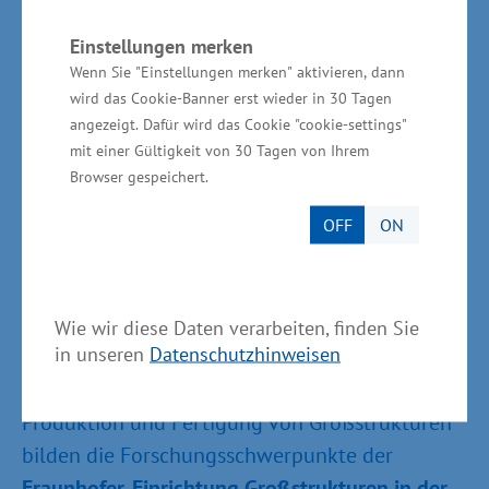
langjähriges Know how zur technischen
Planung und baulichen Ausführung innovativer
Einstellungen merken
Wenn Sie "Einstellungen merken" aktivieren, dann
und kundenspezifischer Schiffe, Konstruktionen
wird das Cookie-Banner erst wieder in 30 Tagen
und Ausrüstungen. Die Produkte werden nach
angezeigt. Dafür wird das Cookie "cookie-settings"
Kundenwunsch maßgefertigt. Mehr als 130
mit einer Gültigkeit von 30 Tagen von Ihrem
qualifizierte Mitarbeiter sichern den Kunden
Browser gespeichert.
eine gleichbleibend hohe Qualität.
OFF
ON
www.ostseestaal.com
Wie wir diese Daten verarbeiten, finden Sie
in unseren
Datenschutzhinweisen
Aufgabenstellungen aus dem Bereich der
Produktion und Fertigung von Großstrukturen
bilden die Forschungsschwerpunkte der
Fraunhofer-Einrichtung Großstrukturen in der