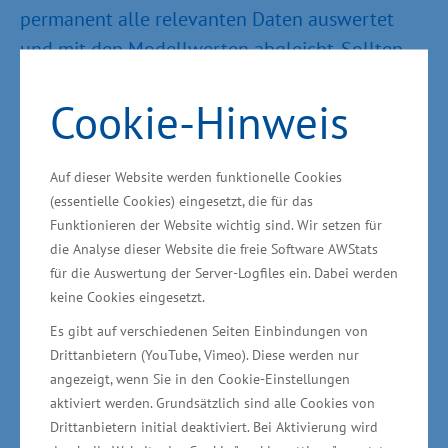
permanent alle relevanten Daten auswertet
und mit den Modellwerten abgleicht. Sollten
sich Abweichungen ergeben, kann das System
Cookie-Hinweis
während des Prozesses automatisch reagieren.
Hierfür stellt neben der Konstruktion des
Zustellsystems vor allem die Entwicklung der
Auf dieser Website werden funktionelle Cookies
Messtechnik eine große Herausforderung dar,
(essentielle Cookies) eingesetzt, die für das
Funktionieren der Website wichtig sind. Wir setzen für
da der gesamte Prozess von vielen variablen
die Analyse dieser Website die freie Software AWStats
Parametern beeinflusst wird. „Im engen
für die Auswertung der Server-Logfiles ein. Dabei werden
Zusammenwirken forschen die Projektpartner
keine Cookies eingesetzt.
an einem Verfahren, das Potential für den
Es gibt auf verschiedenen Seiten Einbindungen von
internationalen Markt hat. Wir brauchen in
Drittanbietern (YouTube, Vimeo). Diese werden nur
Mecklenburg-Vorpommern noch mehr
angezeigt, wenn Sie in den Cookie-Einstellungen
aktiviert werden. Grundsätzlich sind alle Cookies von
Zusammenarbeit zwischen Wirtschaft und
Drittanbietern initial deaktiviert. Bei Aktivierung wird
Wissenschaft, um wettbewerbsfähige Produkte,