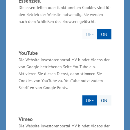
Essenziell
168 Millionen Euro aus dem Europäischen
Die essentiellen oder funktionellen Cookies sind für
Fonds für regionale Entwicklung (EFRE) zur
den Betrieb der Website notwendig. Sie werden
Verfügung.
nach dem Schließen des Browsers gelöscht.
OFF
ON
Drei Projektpartner forschen an innovativem
YouTube
Verfahren
Die Website Investorenportal MV bindet Videos der
von Google betriebenen Seite YouTube ein.
Aktivieren Sie diesen Dienst, dann stimmen Sie
Im Forschungsprojekt zeichnet sich die
Cookies von YouTube zu. YouTube nutzt zudem
Ostseestaal GmbH & Co. KG für die
Schriften von Google Fonts.
Koordinierung sowie den Plattentransport, die
OFF
ON
Umformwerkzeuge und die elektronische
Realisierung der Funktionsmuster
Vimeo
verantwortlich. Die Fraunhofer-Gesellschaft ist
Die Website Investorenportal MV bindet Videos der
für die theoretischen Aspekte der