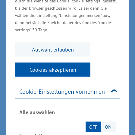
durch die Website das Cookie "cookie-settings" gesetzt,
Verfahren und Technologien zu entwickeln. Das
bis der Browser geschlossen wird. Es sei denn, Sie
stärkt die Wirtschaft und schafft nachhaltige
wählen die Einstellung "Einstellungen merken" aus,
dann beträgt die Speicherdauer des Cookies "cookie-
Arbeitsplätze“, sagte Glawe.
settings" 30 Tage.
Auswahl erlauben
Wirtschaftsministerium unterstützt vor Ort
Cookies akzeptieren
Das Wirtschaftsministerium unterstützt das
Vorhaben aus Mitteln des „Europäischen Fonds
Cookie-Einstellungen vornehmen
für regionale Entwicklung“ (EFRE) in Höhe von
mehr als 1,8 Millionen Euro. Insgesamt beläuft
sich das Projektvolumen auf mehr als 2,6
Alle auswählen
Millionen Euro. Für die EU-Förderperiode von
OFF
ON
2014 bis 2020 stellt das Wirtschaftsministerium