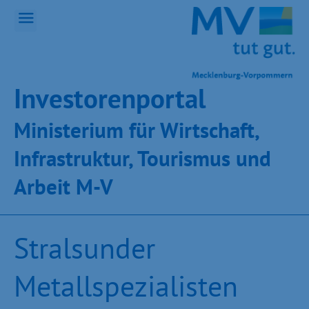
Inves­toren­por­tal
Ministeri­um für Wirt­schaft,
Infra­struk­tur, Tou­ris­mus und
Ar­beit M-V
Stralsunder
Metallspezialisten