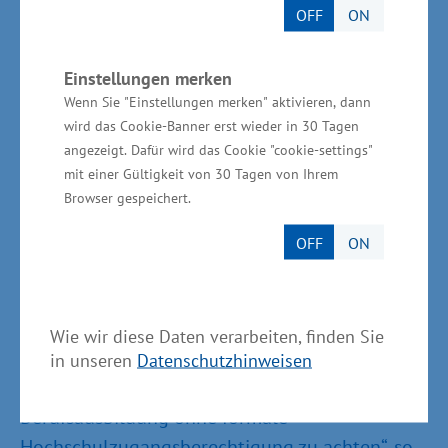
OFF
ON
Wichtig ist es, die Absolventen bestmöglich für
die Arbeit mit dem Patienten und das
Einstellungen merken
verbesserte Arbeiten im multiprofessionellen
Wenn Sie "Einstellungen merken" aktivieren, dann
Team vorzubereiten“, forderte Glawe.
wird das Cookie-Banner erst wieder in 30 Tagen
Studiengangkonzepte sollten einen
angezeigt. Dafür wird das Cookie "cookie-settings"
primärqualifizierenden Bachelorstudiengang
mit einer Gültigkeit von 30 Tagen von Ihrem
Browser gespeichert.
und konsekutive Masterangebote für eine
Spezialisierung in einem Arbeitsfeld der Pflege
OFF
ON
beziehungsweise der Wissenschaft, dem
Management oder der Pädagogik beinhalten.
Dabei ist auf vertikale Durchlässigkeit und die
Wie wir diese Daten verarbeiten, finden Sie
Entwicklung von Anerkennungsverfahren für
in unseren
Datenschutzhinweisen
Pflegefachpersonen mit einer dreijährigen
Berufsausbildung ohne formale
Hochschulzugangsberechtigung zu achten“, so