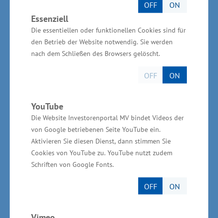
OFF
ON
drei Jahren absolviert. Künftig sollen die drei
Essenziell
bislang getrennten Pflegeausbildungen zu
Die essentiellen oder funktionellen Cookies sind für
einer sogenannten generalistischen Ausbildung
den Betrieb der Website notwendig. Sie werden
nach dem Schließen des Browsers gelöscht.
mit dem Abschluss
„Pflegefachfrau/Pflegefachmann“
OFF
ON
zusammengefasst werden. Kernelement ist, dass
in den ersten beiden Ausbildungsjahren eine
YouTube
Ausbildung in der allgemeinen Pflege über alle
Die Website Investorenportal MV bindet Videos der
Altersgruppen erfolgt. Im dritten
von Google betriebenen Seite YouTube ein.
Aktivieren Sie diesen Dienst, dann stimmen Sie
Ausbildungsjahr besteht für die Auszubildenden
Cookies von YouTube zu. YouTube nutzt zudem
die Möglichkeit, die generalistische Ausbildung
Schriften von Google Fonts.
fortzuführen oder sich in der Gesundheits- und
Kinderkrankenpflege bzw. Altenpflege zu
OFF
ON
spezialisieren. „Mit den Änderungen in der
Ausbildung gibt es für die Lernenden eine
Vimeo