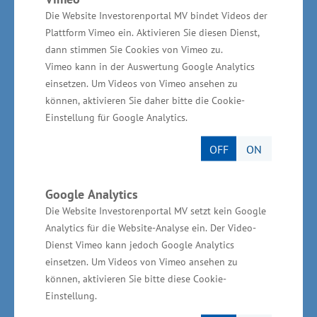
Die Website Investorenportal MV bindet Videos der
höhere Flexibilität. Wir wollen uns um die
Plattform Vimeo ein. Aktivieren Sie diesen Dienst,
Schulgeldfreiheit kümmern. Beides dürfte die
dann stimmen Sie Cookies von Vimeo zu.
Attraktivität der Pflegeberufe weiter steigern“,
Vimeo kann in der Auswertung Google Analytics
sagte Glawe.
einsetzen. Um Videos von Vimeo ansehen zu
können, aktivieren Sie daher bitte die Cookie-
Hochschulische Ausbildung auch
Einstellung für Google Analytics.
für Pflegeberufe
OFF
ON
Der Gesundheitsminister forderte, den im
Google Analytics
Pflegeberufegesetz erstmalig beschriebenen
Die Website Investorenportal MV setzt kein Google
Ausbau der hochschulischen Pflegeausbildung
Analytics für die Website-Analyse ein. Der Video-
Dienst Vimeo kann jedoch Google Analytics
anzupacken. „Pflegefachpersonen werden
einsetzen. Um Videos von Vimeo ansehen zu
künftig komplexere und neue
können, aktivieren Sie bitte diese Cookie-
Versorgungsaufgaben übernehmen. Diese
Einstellung.
erfordern eine hochschulische Ausbildung.