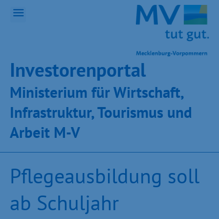
Inves­toren­por­tal
Ministeri­um für Wirt­schaft,
Infra­struk­tur, Tou­ris­mus und
Ar­beit M-V
Pflegeausbildung soll
ab Schuljahr