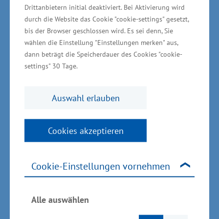
Drittanbietern initial deaktiviert. Bei Aktivierung wird
Ausbildungs- und Prüfungsordnung sowie eine
durch die Website das Cookie "cookie-settings" gesetzt,
Umlageordnung entwickelt werden. „Dies ist ein
bis der Browser geschlossen wird. Es sei denn, Sie
Kraftakt für alle Beteiligten und eine Menge
wählen die Einstellung "Einstellungen merken" aus,
Hausaufgaben sind zu erledigen. Entscheidend
dann beträgt die Speicherdauer des Cookies "cookie-
settings" 30 Tage.
ist es, die Dinge gemeinsam voranzutreiben“,
sagte Glawe.
Auswahl erlauben
Attraktivität der Pflegeberufe
weiter steigern
Cookies akzeptieren
Derzeit gibt es die Pflegeausbildung in drei
Cookie-Einstellungen vornehmen
Fachrichtungen (Gesundheits- und
Krankenpflege, Gesundheits- und
Alle auswählen
Kinderkrankenpflege sowie Altenpflege). Alle
drei Berufsausbildungen werden innerhalb von