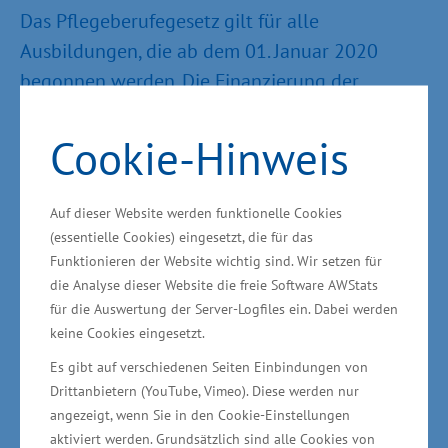
Das Pflegeberufegesetz gilt für alle
Ausbildungen, die ab dem 01. Januar 2020
begonnen werden. Die Finanzierung der
Pflegeberufsausbildungen erfolgt ab 2020 über
einen sogenannten Ausgleichsfonds. Dieser wird
Cookie-Hinweis
vom Land Mecklenburg-Vorpommern
eingerichtet. In ihn zahlen die Krankenhäuser,
Auf dieser Website werden funktionelle Cookies
die ambulanten und stationären
(essentielle Cookies) eingesetzt, die für das
Pflegeeinrichtungen sowie die sozialen und
Funktionieren der Website wichtig sind. Wir setzen für
die Analyse dieser Website die freie Software AWStats
privaten Kranken-/Pflegekassen und das Land
für die Auswertung der Server-Logfiles ein. Dabei werden
selbst ein. Die Umsetzung wird vom
keine Cookies eingesetzt.
Wirtschaftsministerium gemeinsam mit dem
Es gibt auf verschiedenen Seiten Einbindungen von
Bildungs-, Sozial- und Finanzministerium unter
Drittanbietern (YouTube, Vimeo). Diese werden nur
Einbeziehung der Fachverbände vorbereitet. So
angezeigt, wenn Sie in den Cookie-Einstellungen
müssen u. a. ein Rahmen-Curriculum, eine
aktiviert werden. Grundsätzlich sind alle Cookies von