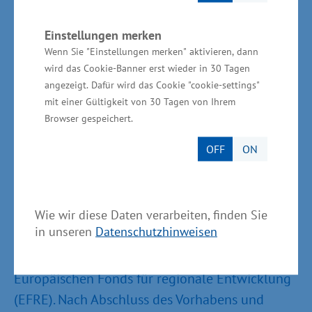
Wirtschaftsministerium gefördert werden. Dazu
soll die Richtlinie zur Förderung von Forschung,
Einstellungen merken
Entwicklung und Innovation erweitert werden.
Wenn Sie "Einstellungen merken" aktivieren, dann
wird das Cookie-Banner erst wieder in 30 Tagen
angezeigt. Dafür wird das Cookie "cookie-settings"
mit einer Gültigkeit von 30 Tagen von Ihrem
Wirtschaftsministerium
Browser gespeichert.
unterstützt vor Ort
OFF
ON
Die Gesamtinvestitionen des Projektes belaufen
sich auf knapp 2,7 Millionen Euro. Das
Wie wir diese Daten verarbeiten, finden Sie
Wirtschaftsministerium unterstützt die
in unseren
Datenschutzhinweisen
Projektpartner des Verbundvorhabens mit rund
1,8 Millionen Euro aus Mitteln des
Europäischen Fonds für regionale Entwicklung
(EFRE). Nach Abschluss des Vorhabens und