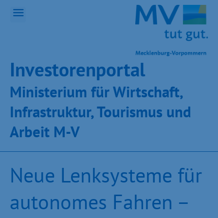
Inves­toren­por­tal
Ministeri­um für Wirt­schaft,
Infra­struk­tur, Tou­ris­mus und
Ar­beit M-V
Neue Lenksysteme für
autonomes Fahren –