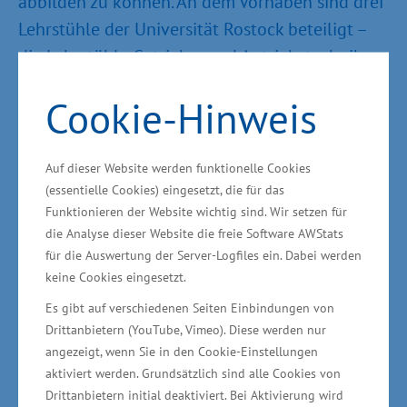
abbilden zu können. An dem Vorhaben sind drei
Lehrstühle der Universität Rostock beteiligt –
die Lehrstühle Getriebe- und Antriebstechnik,
Fluidtechnik und Mikrofluidtechnik sowie
Cookie-Hinweis
Technische Mechanik/Dynamik. „Die Förderung
von Forschung, Entwicklung und Innovation ist
ein Schwerpunkt der Wirtschaftspolitik in
Auf dieser Website werden funktionelle Cookies
Mecklenburg-Vorpommern. Ziel muss es sein,
(essentielle Cookies) eingesetzt, die für das
Funktionieren der Website wichtig sind. Wir setzen für
international wettbewerbsfähige Produkte und
die Analyse dieser Website die freie Software AWStats
Verfahren marktreif zu entwickeln. Dabei spielt
für die Auswertung der Server-Logfiles ein. Dabei werden
der Verbund von Wirtschaft und Wissenschaft
keine Cookies eingesetzt.
eine große Rolle; in Parchim wird dies bereits
Es gibt auf verschiedenen Seiten Einbindungen von
praktisch umgesetzt. Wissenschaftler des
Drittanbietern (YouTube, Vimeo). Diese werden nur
angezeigt, wenn Sie in den Cookie-Einstellungen
Landes werden in die Zukunftsprojekte der
aktiviert werden. Grundsätzlich sind alle Cookies von
Wirtschaft eingebunden, damit innovative
Drittanbietern initial deaktiviert. Bei Aktivierung wird