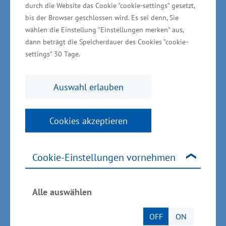
Produkte und Dienstleistungen entstehen.
durch die Website das Cookie "cookie-settings" gesetzt,
Diesen Weg werden wir weiter unterstützen“,
bis der Browser geschlossen wird. Es sei denn, Sie
wählen die Einstellung "Einstellungen merken" aus,
sagte Glawe.
dann beträgt die Speicherdauer des Cookies "cookie-
settings" 30 Tage.
Unternehmen müssen
Auswahl erlauben
Digitalisierungstrends aufgreifen,
um wettbewerbsfähig zu bleiben
Cookies akzeptieren
Für die Förderung von Forschung, Entwicklung
und Innovation (FuEuI) stellt das
Cookie-Einstellungen vornehmen
Wirtschaftsministerium Mecklenburg-
Vorpommern in der EU-Förderperiode 2014 bis
Alle auswählen
2020 insgesamt 168 Millionen Euro aus dem
„Europäischen Fonds für regionale
OFF
ON