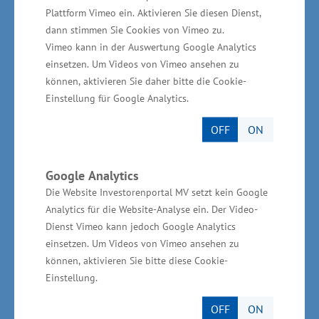
wird es immer wichtiger, aktuelle Trends der
Plattform Vimeo ein. Aktivieren Sie diesen Dienst,
Digitalisierung für ihre Geschäftsmodelle
dann stimmen Sie Cookies von Vimeo zu.
Vimeo kann in der Auswertung Google Analytics
aufzugreifen, um wettbewerbsfähig zu bleiben“,
einsetzen. Um Videos von Vimeo ansehen zu
sagte Glawe.
können, aktivieren Sie daher bitte die Cookie-
Einstellung für Google Analytics.
Zur Stärkung der Digitalisierung in der
OFF
ON
Wirtschaft ist künftig vorgesehen, insbesondere
kleine und mittlere Unternehmen dabei zu
Google Analytics
unterstützen, ihre Produktionsprozesse zu
Die Website Investorenportal MV setzt kein Google
analysieren, digitale Lösungsvorschläge zu
Analytics für die Website-Analyse ein. Der Video-
erarbeiten und diese in Pilotprojekten
Dienst Vimeo kann jedoch Google Analytics
umzusetzen. Auch Investitionen, die der
einsetzen. Um Videos von Vimeo ansehen zu
Umsetzung von Prozessinnovationen dienen
können, aktivieren Sie bitte diese Cookie-
Einstellung.
(z.B. Maschinen, Automatisierungstechnik und
Robotik) können künftig durch das
OFF
ON