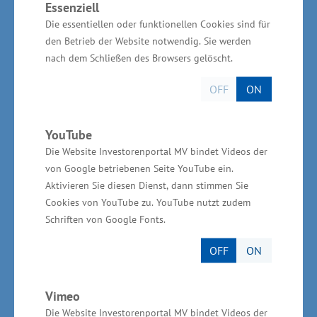
Essenziell
Entwicklung“ (EFRE) zur Verfügung. Es ist
Die essentiellen oder funktionellen Cookies sind für
geplant, den Etat um 50 Millionen Euro zu
den Betrieb der Website notwendig. Sie werden
erhöhen. Unterstützt werden vor allem auch
nach dem Schließen des Browsers gelöscht.
Verbundprojekte. Das sind Projekte von
OFF
ON
Unternehmen, Hochschulen sowie
außeruniversitären Forschungseinrichtungen.
YouTube
Im Rahmen der Förderung nach FuEuI-
Die Website Investorenportal MV bindet Videos der
Richtlinie wurden seit 2014 Zuschüsse in Höhe
von Google betriebenen Seite YouTube ein.
von insgesamt 122,5 Millionen Euro für 354
Aktivieren Sie diesen Dienst, dann stimmen Sie
Vorhaben bewilligt - davon unter anderem 80,5
Cookies von YouTube zu. YouTube nutzt zudem
Millionen Euro für 184
Schriften von Google Fonts.
Verbundforschungsvorhaben, 32,6 Millionen
OFF
ON
Euro für 59 einzelbetriebliche FuE-Vorhaben
sowie 2,3 Millionen Euro für 15
Vimeo
Prozessinnovationen. „Für die Unternehmen
Die Website Investorenportal MV bindet Videos der