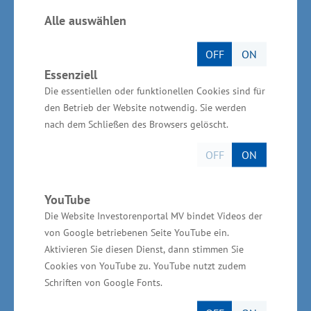
Operationellen Programmes liegt dazu in
Brüssel. Wir sind guter Hoffnung, dass wir eine
Alle auswählen
Zustimmung erhalten werden“, so
OFF
ON
Wirtschaftsstaatssekretär Dr. Rudolph.
Essenziell
Die essentiellen oder funktionellen Cookies sind für
den Betrieb der Website notwendig. Sie werden
nach dem Schließen des Browsers gelöscht.
Im Zeitraum von 2014 bis zum August 2018
OFF
ON
haben wir im Rahmen der Forschungs- und
Entwicklungsförderung Zuschüsse von
YouTube
insgesamt 132,6 Millionen Euro für 388
Die Website Investorenportal MV bindet Videos der
Vorhaben bewilligt. Allein im Jahr 2017 waren
von Google betriebenen Seite YouTube ein.
es 50,4 Millionen Euro für 86 Projekte. „Die
Aktivieren Sie diesen Dienst, dann stimmen Sie
Möglichkeiten der Forschungs- und
Cookies von YouTube zu. YouTube nutzt zudem
Entwicklungsförderung in Mecklenburg-
Schriften von Google Fonts.
Vorpommern werden von den Unternehmen