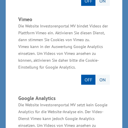
OFF
ON
und Forschungseinrichtungen des Landes sehr
gut angenommen. Ein sehr großer Teil der
Vimeo
geplanten 168 Millionen Euro ist daher schon
Die Website Investorenportal MV bindet Videos der
gebunden“, so Rudolph weiter.
Plattform Vimeo ein. Aktivieren Sie diesen Dienst,
dann stimmen Sie Cookies von Vimeo zu.
Vimeo kann in der Auswertung Google Analytics
einsetzen. Um Videos von Vimeo ansehen zu
können, aktivieren Sie daher bitte die Cookie-
Insgesamt wurden 88,5 Millionen Euro für 199
Einstellung für Google Analytics.
Verbundforschungsvorhaben, 33,3 Millionen
OFF
ON
Euro für 63 einzelbetriebliche Forschungs- und
Entwicklungsvorhaben sowie 6,6 Millionen
Euro für 87 Durchführbarkeitsstudien bewilligt.
Google Analytics
Die Website Investorenportal MV setzt kein Google
Bei der Verteilung der Förderung von
Analytics für die Website-Analyse ein. Der Video-
Forschung, Entwicklung und Innovation sind 39
Dienst Vimeo kann jedoch Google Analytics
Prozent der Mittel in die Biotechnologie und
einsetzen. Um Videos von Vimeo ansehen zu