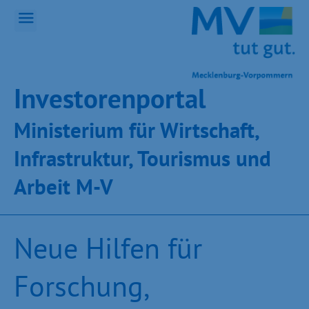
Inves­toren­por­tal
Ministeri­um für Wirt­schaft,
Infra­struk­tur, Tou­ris­mus und
Ar­beit M-V
Neue Hilfen für
Forschung,