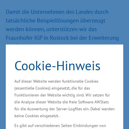
Damit die Unternehmen des Landes durch
tatsächliche Beispiellösungen überzeugt
werden können, unterstützen wir das
Fraunhofer IGP in Rostock bei der Erweiterung
der Forschungseinrichtung in einem vierten
Bauabschnitt. Für 16,5 Millionen Euro wird dort
Cookie-Hinweis
eine Fabrik der Zukunft, ein
Demonstrationszentrum Industrie 4.0.,
entstehen. „Für die regionale Wirtschaft stehen
Auf dieser Website werden funktionelle Cookies
(essentielle Cookies) eingesetzt, die für das
dann eine moderne Infrastruktur, innovative
Funktionieren der Website wichtig sind. Wir setzen für
Methoden und intelligente Köpfe zur
die Analyse dieser Website die freie Software AWStats
Verfügung“, sagte der Wirtschaftsstaatssekretär.
für die Auswertung der Server-Logfiles ein. Dabei werden
keine Cookies eingesetzt.
Es gibt auf verschiedenen Seiten Einbindungen von