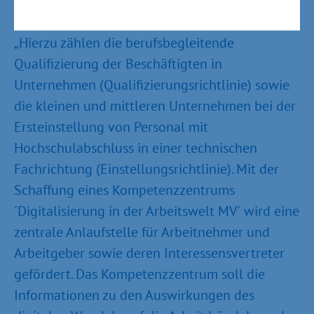
auch auf weitere Unterstützungsmöglichkeiten
des Wirtschaftsministeriums aufmerksam.
„Hierzu zählen die berufsbegleitende
Qualifizierung der Beschäftigten in
Unternehmen (Qualifizierungsrichtlinie) sowie
die kleinen und mittleren Unternehmen bei der
Ersteinstellung von Personal mit
Hochschulabschluss in einer technischen
Fachrichtung (Einstellungsrichtlinie). Mit der
Schaffung eines Kompetenzzentrums
´Digitalisierung in der Arbeitswelt MV´ wird eine
zentrale Anlaufstelle für Arbeitnehmer und
Arbeitgeber sowie deren Interessensvertreter
gefördert. Das Kompetenzzentrum soll die
Informationen zu den Auswirkungen des