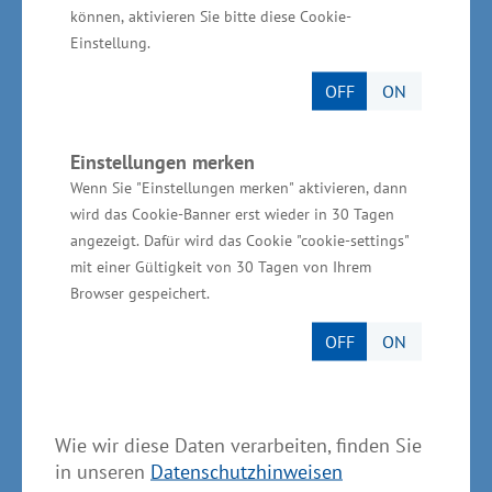
Medizintechnik geflossen. Mit 24 Prozent war
können, aktivieren Sie bitte diese Cookie-
Einstellung.
der Maschinenbau beteiligt, 11 Prozent gingen
in den Bereich der Mobilität und ca. 10 Prozent
OFF
ON
flossen in die Informations- und
Kommunikationstechnologie. „Diese Zahlen
Einstellungen merken
zeigen, dass es im Bereich Forschung und
Wenn Sie "Einstellungen merken" aktivieren, dann
Entwicklung keinen Stillstand gibt. Es wird
wird das Cookie-Banner erst wieder in 30 Tagen
angezeigt. Dafür wird das Cookie "cookie-settings"
gehandelt. Und das ist richtig so“, betonte
mit einer Gültigkeit von 30 Tagen von Ihrem
Rudolph.
Browser gespeichert.
OFF
ON
Unterstützungsmöglichkeiten nutzen
Wie wir diese Daten verarbeiten, finden Sie
Wirtschaftsstaatssekretär Dr. Rudolph machte
in unseren
Datenschutzhinweisen