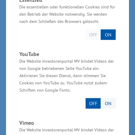
Wirtschaftsminister Glawe benannte als
Die essentiellen oder funktionellen Cookies sind für
den Betrieb der Website notwendig. Sie werden
kommende Herausforderungen die steigende
nach dem Schließen des Browsers gelöscht.
Nachfrage nach Dienstleistungen der
Gesundheitswirtschaft bedingt durch den
OFF
ON
demografischen Wandel und das wachsende
Gesundheitsbewusstsein, dem damit
YouTube
einhergehenden wachsenden Bedarf an
Die Website Investorenportal MV bindet Videos der
von Google betriebenen Seite YouTube ein.
Fachkräften sowie die Digitalisierung der
Aktivieren Sie diesen Dienst, dann stimmen Sie
Branche. „Die Digitalisierung bietet viele
Cookies von YouTube zu. YouTube nutzt zudem
Möglichkeiten. Digital gestützte Therapien
Schriften von Google Fonts.
bringen neue Behandlungsansätze hervor, die
OFF
ON
Entwicklung, Produktion und Fertigung von
Medizinprodukten wird durch digitale Systeme
Vimeo
reformiert und die Auswertung von großen
Die Website Investorenportal MV bindet Videos der
Datenmengen kann die Diagnostik