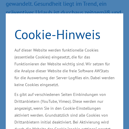
gewandelt. Gesundheit liegt im Trend, ein
präventiver Urlaub ist durchaus zeitgemäß und
löst mehr und mehr den klassischen
Cookie-Hinweis
Kuraufenthalt ab.“
Auf dieser Website werden funktionelle Cookies
(essentielle Cookies) eingesetzt, die für das
In Mecklenburg-Vorpommern sind
Funktionieren der Website wichtig sind. Wir setzen für
beispielsweise die über 60 staatlich
die Analyse dieser Website die freie Software AWStats
anerkannten Kur- und Erholungsorte
für die Auswertung der Server-Logfiles ein. Dabei werden
keine Cookies eingesetzt.
touristische, medizinische und therapeutische
Es gibt auf verschiedenen Seiten Einbindungen von
Zentren mit hochwertiger kommunaler und
Drittanbietern (YouTube, Vimeo). Diese werden nur
verkehrlicher Infrastruktur. Dazu kommen die
angezeigt, wenn Sie in den Cookie-Einstellungen
regionalen natürlichen Heilmittel wie
aktiviert werden. Grundsätzlich sind alle Cookies von
beispielsweise Kreide, Sole, Salz, Meer und
Drittanbietern initial deaktiviert. Bei Aktivierung wird
durch die Website das Cookie "cookie-settings" gesetzt,