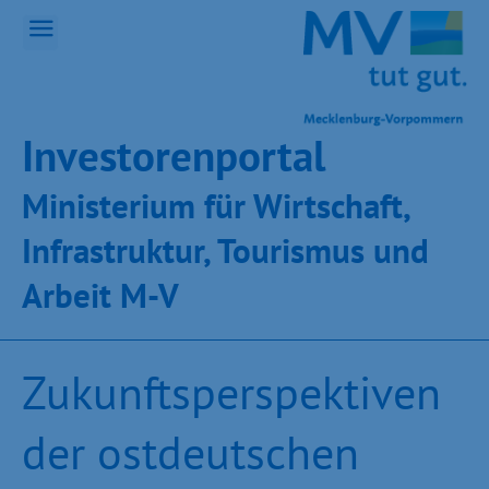
Inves­toren­por­tal
Ministeri­um für Wirt­schaft,
Infra­struk­tur, Tou­ris­mus und
Ar­beit M-V
Zukunftsperspektiven
der ostdeutschen