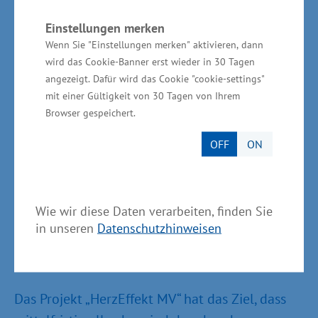
Gesundheitsminister Glawe das Projekt
Einstellungen merken
„HaffNet“. Das Modellvorhaben beschäftigt sich
Wenn Sie "Einstellungen merken" aktivieren, dann
mit der Patientenversorgung für die Uecker-
wird das Cookie-Banner erst wieder in 30 Tagen
Randow-Region und Anklam. Im Mittelpunkt
angezeigt. Dafür wird das Cookie "cookie-settings"
der Kooperation steht die Vernetzung und
mit einer Gültigkeit von 30 Tagen von Ihrem
Koordination von ambulanten und stationären
Browser gespeichert.
Versorgungsleistungen. Ein weiterer neuer
OFF
ON
Ansatz ist die „Portalpraxisklinik in Wolgast“, die
die Vorteile einer ambulanten
Notfallversorgung mit denen der Anbindung an
Wie wir diese Daten verarbeiten, finden Sie
eine stationäre Versorgung verbindet.
in unseren
Datenschutzhinweisen
Das Projekt „HerzEffekt MV“ hat das Ziel, dass