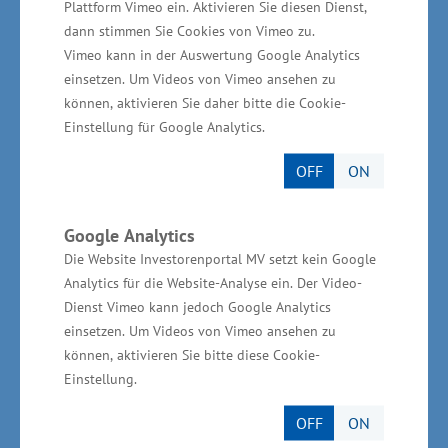
Plattform Vimeo ein. Aktivieren Sie diesen Dienst,
entscheidend verbessern. Wir gehen dazu in
dann stimmen Sie Cookies von Vimeo zu.
Mecklenburg-Vorpommern neue Wege in der
Vimeo kann in der Auswertung Google Analytics
einsetzen. Um Videos von Vimeo ansehen zu
regionalen Versorgung – über Pilotprojekte in
können, aktivieren Sie daher bitte die Cookie-
den Bereichen e-Health und Telemedizin. Wir
Einstellung für Google Analytics.
müssen noch stärker an
OFF
ON
sektorenübergreifenden Versorgungsangeboten
arbeiten. Das ist gerade für Flächenländer von
besonderer Bedeutung“, sagte Glawe.
Google Analytics
Die Website Investorenportal MV setzt kein Google
Analytics für die Website-Analyse ein. Der Video-
Dienst Vimeo kann jedoch Google Analytics
einsetzen. Um Videos von Vimeo ansehen zu
Beispiele innovativer Modelle aus
können, aktivieren Sie bitte diese Cookie-
Mecklenburg-Vorpommern
Einstellung.
OFF
ON
Als Beispiel für ein innovatives Projekt nannte