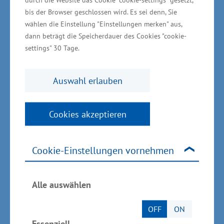
Moor. „Wir haben viel zu bieten: eine historische
bis der Browser geschlossen wird. Es sei denn, Sie
Bädertradition, natürliche Heilmittel,
wählen die Einstellung "Einstellungen merken" aus,
ausgewiesene Heilwälder, landschaftliche
dann beträgt die Speicherdauer des Cookies "cookie-
Ruhezonen und herausragende Anbieter für die
settings" 30 Tage.
Kombination von Urlaub mit
Präventionsmaßnahmen. Diese Vorteile müssen
Auswahl erlauben
wir gegenüber unseren Wettbewerbern noch
besser herausstellen“, sagte Glawe.
Cookies akzeptieren
Cookie-Einstellungen vornehmen
Neue Wege in der regionalen Versorgung auch
durch Digitalisierung – mehr
Alle auswählen
sektorenübergreifende Versorgungsangebote
gebraucht
OFF
ON
Essenziell