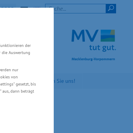
15220
t M-V
Funktionieren der
ür die Auswertung
werden nur
ookies von
n Sie
Kontaktieren Sie uns!
ettings" gesetzt, bis
" aus, dann beträgt