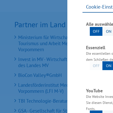
Cookie-Eins
Partner im Land
Alle auswähl
OFF
ON
Ministerium für Wirtschaft, Infrastruktur,
Tourismus und Arbeit Mecklenburg-
Essenziell
Vorpommern
Die essentiellen 
Invest in MV - Wirtschaftsfördergesellschaft
dem Schließen de
des Landes MV
OFF
ON
BioCon Valley®GmbH
Landesförderinstitut Mecklenburg-
YouTube
Vorpommern (LFI M-V)
Die Website Inve
TBI Technologie-Beratungs-Institut GmbH
Sie diesen Diens
Fonts.
GSA - Gesellschaft für Struktur &