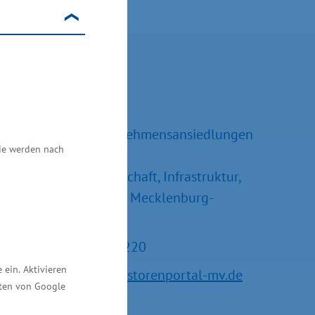
Kontakt
Ralf Sippel
Referatsleiter Unternehmensansiedlungen
Sie werden nach
und –erweiterungen
Ministerium für Wirtschaft, Infrastruktur,
Tourismus und Arbeit Mecklenburg-
Vorpommern
Tel.: +49 385 588-15220
ein. Aktivieren
E-Mail:
service@investorenportal-mv.de
ften von Google