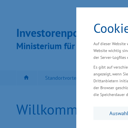
Cooki
Inves­toren­por­tal
Ministeri­um für Wirt­schaft, In
Auf dieser Website 
Website wichtig sin
der Server-Logfiles
Es gibt auf versch
angezeigt, wenn Sie
Standortvorteil MV
Besten Sta
Drittanbietern initi
der Browser geschlo
die Speicherdauer d
Willkommen
Auswahl