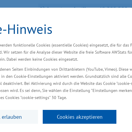
Investorenhotline:
+49 385 588-
e-Hinweis
fra­struk­tur, Tou­ris­mus und Ar­bei
werden funktionelle Cookies (essentielle Cookies) eingesetzt, die für das 
d. Wir setzen für die Analyse dieser Website die freie Software AWStats f
 ein. Dabei werden keine Cookies eingesetzt.
iedenen Seiten Einbindungen von Drittanbietern (YouTube, Vimeo). Diese 
 in den Cookie-Einstellungen aktiviert werden. Grundsätzlich sind alle C
ndort finden
Starke Branchen
Wir unterstütze
al deaktiviert. Bei Aktivierung wird durch die Website das Cookie "cookie-s
ssen wird. Es sei denn, Sie wählen die Einstellung "Einstellungen merken
es Cookies "cookie-settings" 30 Tage.
 erlauben
Cookies akzeptieren