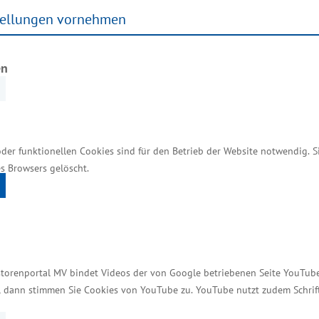
tellungen vornehmen
Services
en
Kontakt für Investoren
Einheitlicher Ansprechpartner
oder funktionellen Cookies sind für den Betrieb der Website notwendig. 
MV Serviceportal
s Browsers gelöscht.
Aktuelle Broschüren und Downloads
Aktuelle Meldungen
Impressum
Datenschutz
storenportal MV bindet Videos der von Google betriebenen Seite YouTube 
t, dann stimmen Sie Cookies von YouTube zu. YouTube nutzt zudem Schri
Bildnachweis