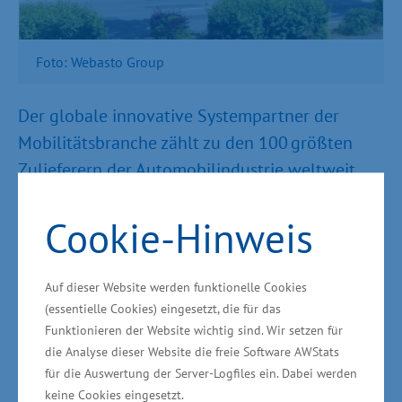
Foto: Webasto Group
Der globale innovative Systempartner der
Mobilitätsbranche zählt zu den 100 größten
Zulieferern der Automobilindustrie weltweit.
Das Angebot des Unternehmens umfasst Dach-,
Cookie-Hinweis
Heiz- und Kühlsysteme für verschiedene
Fahrzeugarten, Batterien und Ladelösungen für
Hybrid- und Elektrofahrzeuge sowie
Auf dieser Website werden funktionelle Cookies
ergänzende Services rund um das
(essentielle Cookies) eingesetzt, die für das
Thermomanagement und die Elektromobilität.
Funktionieren der Website wichtig sind. Wir setzen für
die Analyse dieser Website die freie Software AWStats
Zu den Kunden von Webasto zählen
für die Auswertung der Server-Logfiles ein. Dabei werden
international renommierte Hersteller von
keine Cookies eingesetzt.