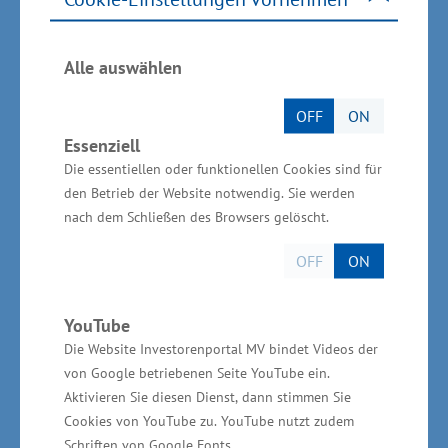
Automobilhersteller-Werke weltweit mit
Produkten aus Neubrandenburg.
Alle auswählen
OFF
ON
Essenziell
Die essentiellen oder funktionellen Cookies sind für
den Betrieb der Website notwendig. Sie werden
nach dem Schließen des Browsers gelöscht.
OFF
ON
YouTube
Die Website Investorenportal MV bindet Videos der
von Google betriebenen Seite YouTube ein.
Aktivieren Sie diesen Dienst, dann stimmen Sie
Cookies von YouTube zu. YouTube nutzt zudem
Foto: Webasto Group
Schriften von Google Fonts.