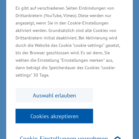
Personenkraftwagen, Nutzfahrzeugen und
Es gibt auf verschiedenen Seiten Einbindungen von
Booten ebenso wie Händler und Endkunden.
Drittanbietern (YouTube, Vimeo). Diese werden nur
angezeigt, wenn Sie in den Cookie-Einstellungen
Seit seiner Gründung im Jahr 1901 ist Webasto
aktiviert werden. Grundsätzlich sind alle Cookies von
Drittanbietern initial deaktiviert. Bei Aktivierung wird
in Familienbesitz. Der Hauptsitz des
durch die Website das Cookie "cookie-settings" gesetzt,
Unternehmens mit mehr als 50 Standorten in
bis der Browser geschlossen wird. Es sei denn, Sie
Europa, Nordamerika und Asien befindet sich in
wählen die Einstellung "Einstellungen merken" aus,
Stockdorf bei München. Der Standort
dann beträgt die Speicherdauer des Cookies "cookie-
settings" 30 Tage.
Neubrandenburg gehört seit 1990 zum
Produktionsnetzwerk von Webasto. Seit der
Auswahl erlauben
Übernahme des Sirokko-Werks vor mehr als 30
Jahren werden dort kraftstoffbetriebene
Heizsysteme und seit 2015 auch Hochvoltheizer
Cookies akzeptieren
(HVH) für Elektrofahrzeuge hergestellt. Webasto
beliefert inzwischen mehr als 150
Cookie-Einstellungen vornehmen