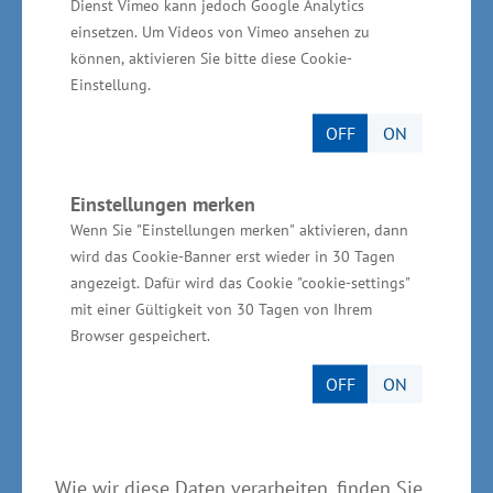
Standort Neubrandenburg tätig. Qualifizierte,
Dienst Vimeo kann jedoch Google Analytics
einsetzen. Um Videos von Vimeo ansehen zu
motivierte und erfahrene Fachkräfte sowie ein
können, aktivieren Sie bitte diese Cookie-
starkes Industrienetzwerk sprechen ebenso für
Einstellung.
Mecklenburg-Vorpommern als Standort wie
OFF
ON
auch die Nähe zu Universitäten, Hochschulen
und wirtschaftsnahe Forschungseinrichtungen.
Einstellungen merken
Ein weiterer Vorteil für das international stark
Wenn Sie "Einstellungen merken" aktivieren, dann
vernetzte Webasto Werk sind die
wird das Cookie-Banner erst wieder in 30 Tagen
Verkehrsinfrastrukturen mit Schienen-,
angezeigt. Dafür wird das Cookie "cookie-settings"
Autobahnen- und Hafenanbindungen in und um
mit einer Gültigkeit von 30 Tagen von Ihrem
den Standort Neubrandenburg.
Browser gespeichert.
OFF
ON
Wie wir diese Daten verarbeiten, finden Sie