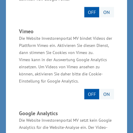
Webasto trägt mit seinem Produktangebot zu
OFF
ON
einer klimaschonenderen Mobilität bei.
Frühzeitig investierte das Unternehmen in die
Vimeo
Elektromobilität und hat sich inzwischen mit
Die Website Investorenportal MV bindet Videos der
Batterien, Ladelösungen und elektrischen
Plattform Vimeo ein. Aktivieren Sie diesen Dienst,
dann stimmen Sie Cookies von Vimeo zu.
Heizsystemen sehr gut im Markt etabliert.
Vimeo kann in der Auswertung Google Analytics
einsetzen. Um Videos von Vimeo ansehen zu
Im Neubrandenburger Werk arbeiten derzeit
können, aktivieren Sie daher bitte die Cookie-
rund 600 Mitarbeitende für Webasto. Das Werk
Einstellung für Google Analytics.
wurde bereits mehrfach für sein großes
OFF
ON
Engagement in der Berufsausbildung
ausgezeichnet. Das zahlt sich aus: Sehr viele
Google Analytics
Mitarbeiterinnen und Mitarbeiter sind seit
Die Website Investorenportal MV setzt kein Google
vielen Jahren oder gar Jahrzehnten am Webasto
Analytics für die Website-Analyse ein. Der Video-