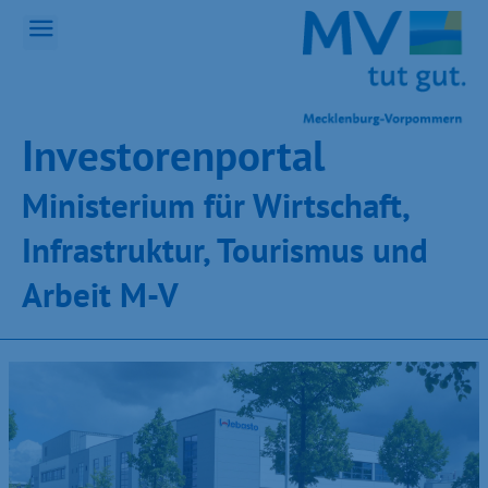
Inves­toren­por­tal
Ministeri­um für Wirt­schaft,
Infra­struk­tur, Tou­ris­mus und
Ar­beit M-V