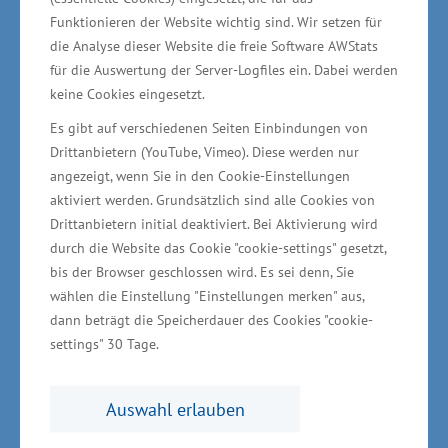
Erweiterung der Produktionsanlagen
Rechnung
Funktionieren der Website wichtig sind. Wir setzen für
getragen. 2017 plante das Unternehmen
die Analyse dieser Website die freie Software AWStats
beispielsweise auf einer Fläche von ca. 25.000
für die Auswertung der Server-Logfiles ein. Dabei werden
Quadratmeter eine neue Abfüll-, Verpackungs-
keine Cookies eingesetzt.
und Logistikhalle auf mehreren Etagen. Im
Es gibt auf verschiedenen Seiten Einbindungen von
Drittanbietern (YouTube, Vimeo). Diese werden nur
Bereich der Herstellung wurde das Sudhaus der
angezeigt, wenn Sie in den Cookie-Einstellungen
Brauerei erweitert. Unterstützt wurde das
aktiviert werden. Grundsätzlich sind alle Cookies von
Unternehmen durch das Wirtschaftsministerium
Drittanbietern initial deaktiviert. Bei Aktivierung wird
mit einer Förderung aus Mitteln der
durch die Website das Cookie "cookie-settings" gesetzt,
bis der Browser geschlossen wird. Es sei denn, Sie
Gemeinschaftsaufgabe „Verbesserung der
wählen die Einstellung "Einstellungen merken" aus,
regionalen Wirtschaftsstruktur“ (GRW). Moderne
dann beträgt die Speicherdauer des Cookies "cookie-
Prozesse und Produktionsanlagen
settings" 30 Tage.
gewährleisten hervorragende Produktqualität.
Das derzeitige Sortiment umfasst verschiedene
Auswahl erlauben
Brauspezialitäten, dazu wechselnde saisonale