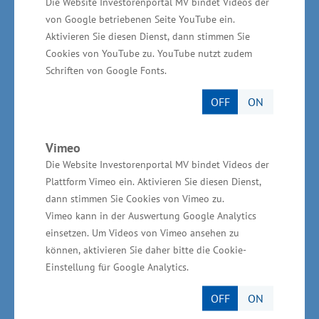
Die Website Investorenportal MV bindet Videos der
von Google betriebenen Seite YouTube ein.
Aktivieren Sie diesen Dienst, dann stimmen Sie
Cookies von YouTube zu. YouTube nutzt zudem
Schriften von Google Fonts.
OFF
ON
1
2
3
4
Vimeo
Störtebeker Braumanufaktur GmbH in
Die Website Investorenportal MV bindet Videos der
Stralsund
Plattform Vimeo ein. Aktivieren Sie diesen Dienst,
dann stimmen Sie Cookies von Vimeo zu.
Vimeo kann in der Auswertung Google Analytics
Ein Investitionsprojekt mit Tradition
einsetzen. Um Videos von Vimeo ansehen zu
können, aktivieren Sie daher bitte die Cookie-
Erfahren Sie mehr über das Unternehmen
Einstellung für Google Analytics.
OFF
ON