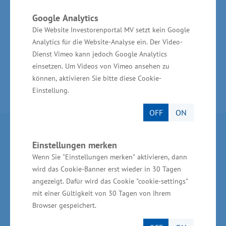
Google Analytics
Die Website Investorenportal MV setzt kein Google
Zur Branchenseite Ernährungswirtschaft
Analytics für die Website-Analyse ein. Der Video-
Dienst Vimeo kann jedoch Google Analytics
einsetzen. Um Videos von Vimeo ansehen zu
können, aktivieren Sie bitte diese Cookie-
Einstellung.
OFF
ON
Partner im Land
Einstellungen merken
Wenn Sie "Einstellungen merken" aktivieren, dann
Ministerium für Wirtschaft, Infrastruktur,
wird das Cookie-Banner erst wieder in 30 Tagen
Tourismus und Arbeit Mecklenburg-Vorpommern
angezeigt. Dafür wird das Cookie "cookie-settings"
mit einer Gültigkeit von 30 Tagen von Ihrem
Invest in MV - Wirtschaftsfördergesellschaft des
Browser gespeichert.
Landes MV