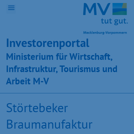
Inves­toren­por­tal
Ministeri­um für Wirt­schaft,
Infra­struk­tur, Tou­ris­mus und
Ar­beit M-V
Störtebeker
Braumanufaktur