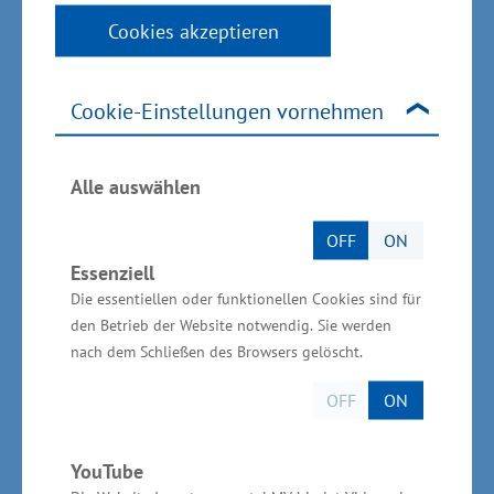
Kreationen.
Cookies akzeptieren
Seit Oktober 2016 betreibt die Braumanufaktur
zudem die Gastronomieeinrichtungen in der
Cookie-Einstellungen vornehmen
Hamburger Elbphilharmonie und sorgt dort für
das leibliche Wohl der Besucher. Auf drei
Alle auswählen
Etagen können die Gäste die Welt der
Störtebeker Brauspezialitäten auf
OFF
ON
unterschiedliche Art und Weise für sich
Essenziell
entdecken.
Die essentiellen oder funktionellen Cookies sind für
den Betrieb der Website notwendig. Sie werden
nach dem Schließen des Browsers gelöscht.
OFF
ON
YouTube