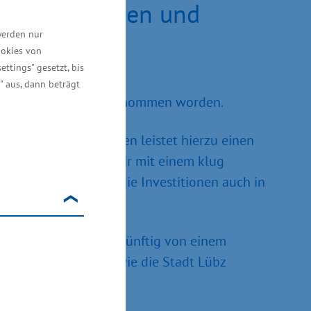
n die Menschen und
werden nur
ookies von
ettings" gesetzt, bis
" aus, dann beträgt
offiziell in Betrieb genommen worden.
park Vietlübbe-Kreien leistet hierzu einen
ngspotentiale, die wir mit einem klug
 Arbeitsplätze und die Investitionen auch in
d Siggelkow können künftig von einem
 Ganzlin, Kritzow sowie die Stadt Lübz