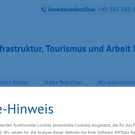
Investorenhotline:
+49 385 588-
fra­struk­tur, Tou­ris­mus und Ar­bei
ndort finden
Starke Branchen
Wir unterstütze
e-Hinweis
e-Kreien offiziell i
werden funktionelle Cookies (essentielle Cookies) eingesetzt, die für das 
d. Wir setzen für die Analyse dieser Website die freie Software AWStats f