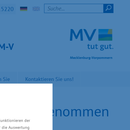
15220
t M-V
n Sie
Kontaktieren Sie uns!
n Betrieb genommen
Funktionieren der
ür die Auswertung