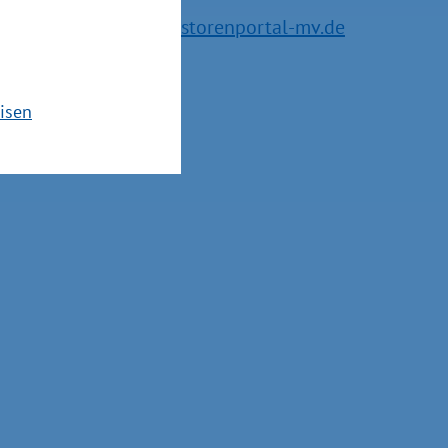
E-Mail:
service@investorenportal-mv.de
isen