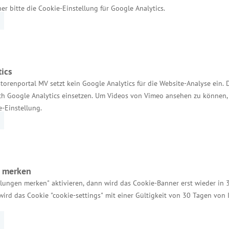
her bitte die Cookie-Einstellung für Google Analytics.
ics
torenportal MV setzt kein Google Analytics für die Website-Analyse ein. 
Services
h Google Analytics einsetzen. Um Videos von Vimeo ansehen zu können, 
e-Einstellung.
Kontakt für Investoren
Einheitlicher Ansprechpartner
MV Serviceportal
n merken
Aktuelle Broschüren und Downloads
llungen merken" aktivieren, dann wird das Cookie-Banner erst wieder in 
wird das Cookie "cookie-settings" mit einer Gültigkeit von 30 Tagen von
Aktuelle Meldungen
Impressum