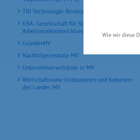
TBI Technologie-Beratungs-Institut GmbH
GSA - Gesellschaft für Struktur &
Arbeitsmarktentwicklung mbH
Wie wir diese D
GründerMV
Nachfolgezentrale MV
Unternehmerverbände in MV
Wirtschaftsnahe Institutionen und Kammern
des Landes MV