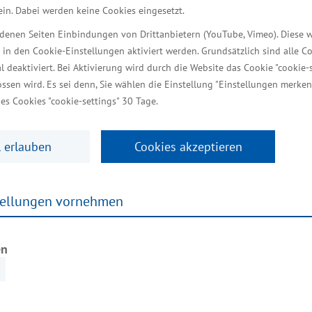
 erneuerbarer Energien müsse
 ein. Dabei werden keine Cookies eingesetzt.
iedenen Seiten Einbindungen von Drittanbietern (YouTube, Vimeo). Diese 
r profitieren“
 in den Cookie-Einstellungen aktiviert werden. Grundsätzlich sind alle C
al deaktiviert. Bei Aktivierung wird durch die Website das Cookie "cookie-s
ssen wird. Es sei denn, Sie wählen die Einstellung "Einstellungen merken
k Vietlübbe-Kreien (Landkreis Ludwigslust-Parchim) 
es Cookies "cookie-settings" 30 Tage.
Mecklenburg-Vorpommern eine große Chance. Der Wind
 erlauben
Cookies akzeptieren
en unserem Land erhebliche wirtschaftliche Entwicklu
nd ist, dass die damit verbundene Wertschöpfung, die
tellungen vornehmen
Jesse.
. Haushalte in den Gemeinden Kreien, Gehlsbach un
en
rhalten die Gemeinden Gehlsbach, Kreien, Siggelkow,