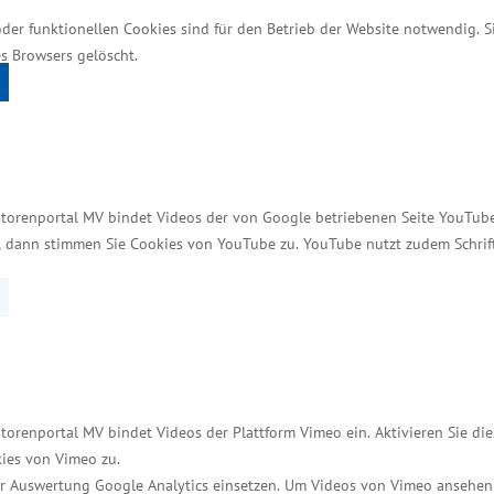
e Menschen und Gemeinden vor Ort spürbar profitie
oder funktionellen Cookies sind für den Betrieb der Website notwendig. 
ie Beteiligung der Kommunen stärkt die Akzeptanz vor
s Browsers gelöscht.
n wichtiger Baustein für die wirtschaftliche Entwic
ue Investitionen, zusätzliche Beschäftigung und inn
storenportal MV bindet Videos der von Google betriebenen Seite YouTube 
zeigen, wie der Ausbau erneuerbarer Energien und re
t, dann stimmen Sie Cookies von YouTube zu. YouTube nutzt zudem Schri
 Jesse.
 Durchschnitt aktuell den günstigsten Strompreis 
rbaren Energien ausbauen“, erklärte Staatssekretäri
rer Energien in die Netze integriert haben, wie Mec
 auf Bundesebene erfolgreich für eine fairere Vertei
torenportal MV bindet Videos der Plattform Vimeo ein. Aktivieren Sie di
ies von Vimeo zu.
r Auswertung Google Analytics einsetzen. Um Videos von Vimeo ansehen