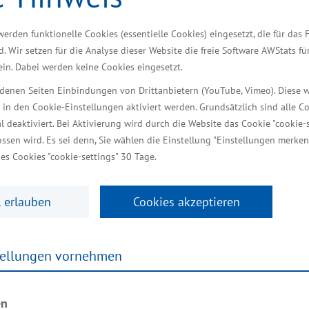
werden funktionelle Cookies (essentielle Cookies) eingesetzt, die für das 
Gesundheitswirtschaft ist Inn
d. Wir setzen für die Analyse dieser Website die freie Software AWStats f
 ein. Dabei werden keine Cookies eingesetzt.
 Resilienzfaktor für Meckle
iedenen Seiten Einbindungen von Drittanbietern (YouTube, Vimeo). Diese 
 in den Cookie-Einstellungen aktiviert werden. Grundsätzlich sind alle C
al deaktiviert. Bei Aktivierung wird durch die Website das Cookie "cookie-s
ssen wird. Es sei denn, Sie wählen die Einstellung "Einstellungen merken
aft und Politik ist heute in Rostock die 21. Nationa
es Cookies "cookie-settings" 30 Tage.
 unter dem Motto „#Gesundheit2026“ und gilt als wic
eutschland. Partnerland der diesjährigen Konferenz 
 erlauben
Cookies akzeptieren
nte zum Auftakt die wirtschaftliche Bedeutung der B
n und dynamischsten Wirtschaftsbranchen unseres Lan
tellungen vornehmen
auf einzigartige Weise. Mit über 150.000 Beschäftigt
iesem Bereich. Damit ist die Gesundheitswirtschaft
en
für die Resilienz unseres Landes.“