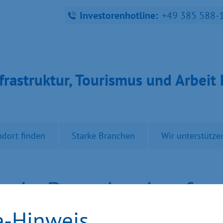
Investorenhotline:
+49 385 588-
fra­struk­tur, Tou­ris­mus und Ar­bei
ndort finden
Starke Branchen
Wir unterstütze
onale Branchenkonfer
e-Hinweis
haft eröffnet