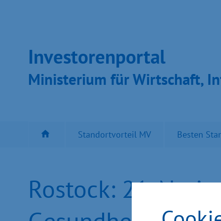
Inves­toren­por­tal
Ministeri­um für Wirt­schaft, In
Standortvorteil MV
Besten Sta
Rostock: 21. Nati
Cooki
Gesundheitswirtsc