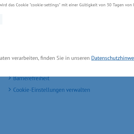
wird das Cookie "cookie-settings" mit einer Gültigkeit von 30 Tagen von
MV Serviceportal
Aktuelle Broschüren und Downloads
Aktuelle Meldungen
Impressum
Datenschutz
aten verarbeiten, finden Sie in unseren
Datenschutzhinwe
Bildnachweis
Barrierefreiheit
Cookie-Einstellungen verwalten