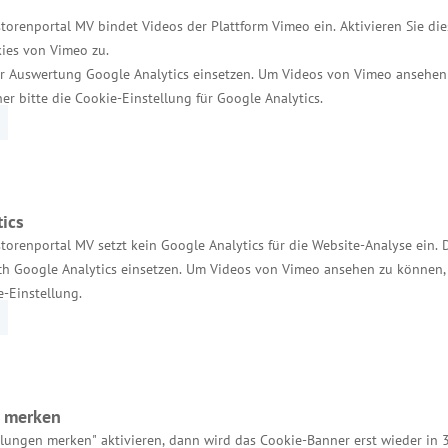
swirtschaft wird im Auftrag des Landes Mecklenbur
torenportal MV bindet Videos der Plattform Vimeo ein. Aktivieren Sie di
enster der Gesundheitswirtschaft Mecklenburg-Vorpom
ies von Vimeo zu.
al sichtbar zu machen. Nach aktuellen Berechnungen 
r Auswertung Google Analytics einsetzen. Um Videos von Vimeo ansehen
her bitte die Cookie-Einstellung für Google Analytics.
ertschöpfung von rund 8 Milliarden Euro und steht
sie zu den wichtigsten Leitbranchen Mecklenburg-Vo
ics
torenportal MV setzt kein Google Analytics für die Website-Analyse ein. 
h Google Analytics einsetzen. Um Videos von Vimeo ansehen zu können, 
e-Einstellung.
Services
Kontakt für Investoren
n merken
Einheitlicher Ansprechpartner
llungen merken" aktivieren, dann wird das Cookie-Banner erst wieder in 