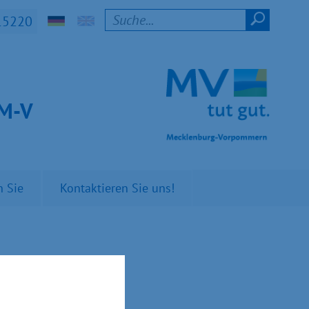
15220
t M-V
n Sie
Kontaktieren Sie uns!
enz