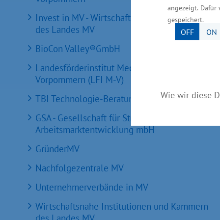
angezeigt. Dafür 
Invest in MV - Wirtschaftsfördergesellschaft
gespeichert.
des Landes MV
OFF
ON
BioCon Valley®GmbH
Landesförderinstitut Mecklenburg-
Vorpommern (LFI M-V)
Wie wir diese D
TBI Technologie-Beratungs-Institut GmbH
GSA - Gesellschaft für Struktur &
Arbeitsmarktentwicklung mbH
GründerMV
Nachfolgezentrale MV
Unternehmerverbände in MV
Wirtschaftsnahe Institutionen und Kammern
des Landes MV