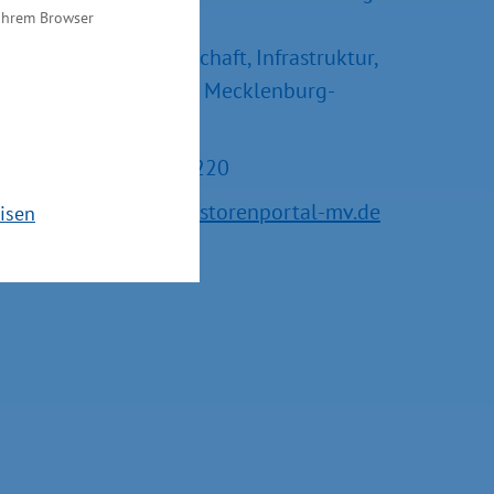
 Ihrem Browser
und –erweiterungen
Ministerium für Wirtschaft, Infrastruktur,
Tourismus und Arbeit Mecklenburg-
Vorpommern
Tel.: +49 385 588-15220
E-Mail:
service@investorenportal-mv.de
isen