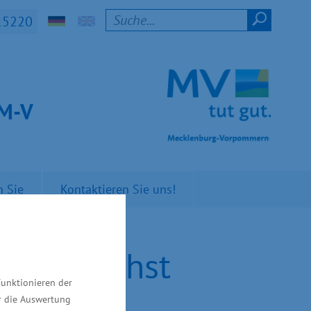
15220
t M-V
n Sie
Kontaktieren Sie uns!
mern wächst
Funktionieren der
ür die Auswertung