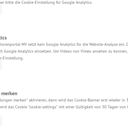
her bitte die Cookie-Einstellung für Google Analytics.
ics
torenportal MV setzt kein Google Analytics für die Website-Analyse ein. 
Services
h Google Analytics einsetzen. Um Videos von Vimeo ansehen zu können, 
e-Einstellung.
Kontakt für Investoren
Einheitlicher Ansprechpartner
MV Serviceportal
n merken
Aktuelle Broschüren und Downloads
llungen merken" aktivieren, dann wird das Cookie-Banner erst wieder in 
Aktuelle Meldungen
wird das Cookie "cookie-settings" mit einer Gültigkeit von 30 Tagen von
Impressum