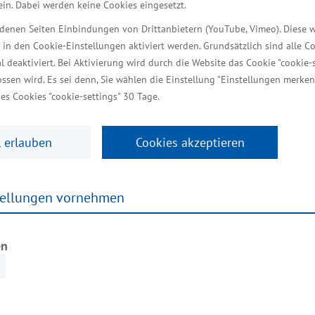
 ein. Dabei werden keine Cookies eingesetzt.
iedenen Seiten Einbindungen von Drittanbietern (YouTube, Vimeo). Diese 
 in den Cookie-Einstellungen aktiviert werden. Grundsätzlich sind alle C
al deaktiviert. Bei Aktivierung wird durch die Website das Cookie "cookie-s
ahr 2025 deutlich gewachsen. Nach aktuellen Berech
ssen wird. Es sei denn, Sie wählen die Einstellung "Einstellungen merken
nder stieg das Bruttoinlandsprodukt preisbereinigt 
es Cookies "cookie-settings" 30 Tage.
klenburg-Vorpommern gemeinsam mit Bremen zu den 
n Zeiten“, sagt Staatssekretär Jochen Schulte.
 erlauben
Cookies akzeptieren
icklung differenziert. Während einzelne Unternehmen 
roduzierende Gewerbe entwickelte sich deutlich posit
tellungen vornehmen
,0 Prozent – deutlich stärker als im Bundesdurchschni
eren nicht alle Bereiche gleichermaßen“, so Staatssekr
en
icht die stabile Entwicklung: Seit 2020 ist die Wir
ärker als in Deutschland insgesamt (4,6 Prozent). Un
wicklung auf.