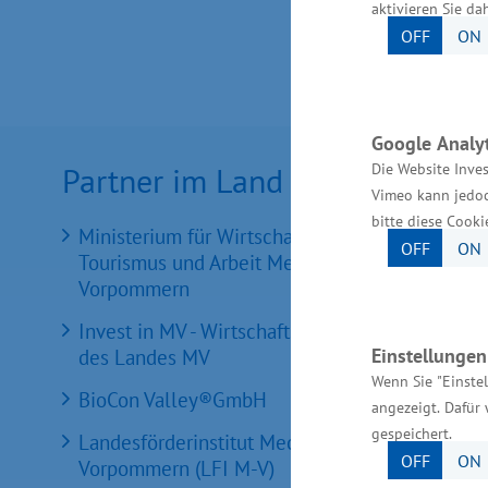
aktivieren Sie da
OFF
ON
Google Analyt
Die Website Inves
Partner im Land
Vimeo kann jedoc
bitte diese Cooki
Ministerium für Wirtschaft, Infrastruktur,
OFF
ON
Tourismus und Arbeit Mecklenburg-
Vorpommern
Invest in MV - Wirtschaftsfördergesellschaft
Einstellunge
des Landes MV
Wenn Sie "Einste
BioCon Valley®GmbH
angezeigt. Dafür 
gespeichert.
Landesförderinstitut Mecklenburg-
OFF
ON
Vorpommern (LFI M-V)