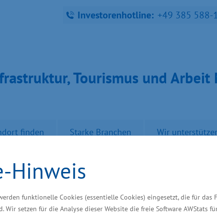
Investorenhotline:
+49 385 588-
fra­struk­tur, Tou­ris­mus und Ar­bei
ndort finden
Starke Branchen
Wir unterstütze
e-Hinweis
„Mecklenburg-Vorpom
werden funktionelle Cookies (essentielle Cookies) eingesetzt, die für das 
nd“
d. Wir setzen für die Analyse dieser Website die freie Software AWStats f