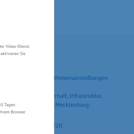
Der Video-Dienst
Kontakt
aktivieren Sie
Ralf Sippel
Referatsleiter Unternehmensansiedlungen
und –erweiterungen
Ministerium für Wirtschaft, Infrastruktur,
Tourismus und Arbeit Mecklenburg-
30 Tagen
 Ihrem Browser
Vorpommern
Tel.: +49 385 588-15220