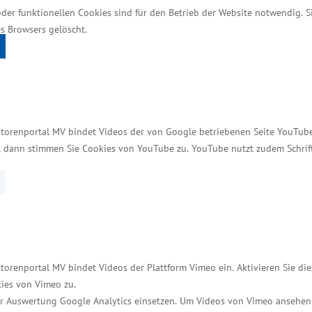
oder funktionellen Cookies sind für den Betrieb der Website notwendig. 
s Browsers gelöscht.
e zuletzt differenzierte Einschätzung der wirtschaftl
flächendeckenden Krise kann jedoch keine Rede sein. 
t“, betont Staatssekretär Schulte.
ine Revision des Vorjahres beeinflusst. Die wirtsch
storenportal MV bindet Videos der von Google betriebenen Seite YouTube 
olkswirtschaftlichen Gesamtrechnung übliches Verfahr
t, dann stimmen Sie Cookies von YouTube zu. YouTube nutzt zudem Schri
igt klar nach oben“, so Staatssekretär Schulte, der zu
tredet, trägt zur Verunsicherung bei – und erschwert 
ngen – von Energiepreisen über Bürokratie bis zur 
nehmen jetzt verlässliche und wettbewerbsfähige R
torenportal MV bindet Videos der Plattform Vimeo ein. Aktivieren Sie di
nser Ziel klar: Arbeitsplätze sichern, Unternehmen st
ies von Vimeo zu.
r Auswertung Google Analytics einsetzen. Um Videos von Vimeo ansehen