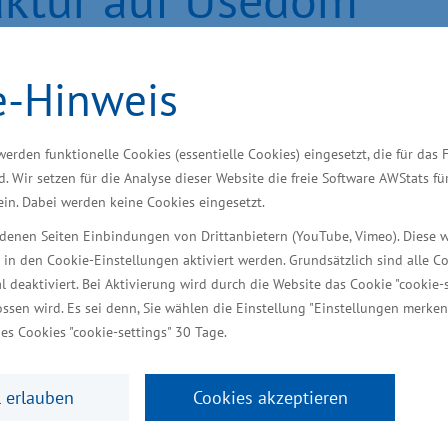
tungsfähige Straßen sichern M
e-Hinweis
rspektiven für die wirtschaft
werden funktionelle Cookies (essentielle Cookies) eingesetzt, die für das 
d. Wir setzen für die Analyse dieser Website die freie Software AWStats f
 ein. Dabei werden keine Cookies eingesetzt.
iedenen Seiten Einbindungen von Drittanbietern (YouTube, Vimeo). Diese 
Infrastruktur, Tourismus und Arbeit, hat heute am Ra
 in den Cookie-Einstellungen aktiviert werden. Grundsätzlich sind alle C
i Zuwendungsbescheide zur Stärkung der Verkehrs- 
al deaktiviert. Bei Aktivierung wird durch die Website das Cookie "cookie-s
ssen wird. Es sei denn, Sie wählen die Einstellung "Einstellungen merken
 Gemeinde Ostseebad Zinnowitz sowie des Landkrei
es Cookies "cookie-settings" 30 Tage.
desmitteln.
 erlauben
Cookies akzeptieren
kehrsinfrastruktur ist Grundvoraussetzung für erfolg
dom, wo Mobilität und Aufenthaltsqualität eng mite