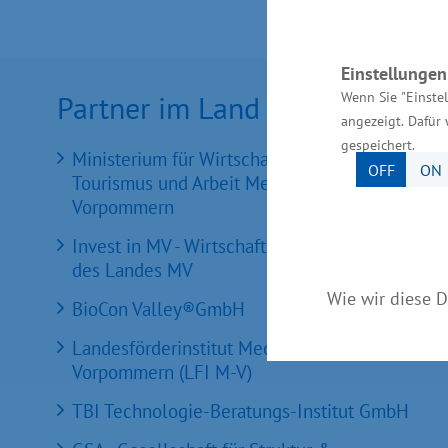
Einstellunge
Wenn Sie "Einste
Partner im Land
angezeigt. Dafür 
gespeichert.
Ministerium für Wirtschaft, Infrastruktur,
OFF
ON
Tourismus und Arbeit Mecklenburg-
Vorpommern
Invest in MV - Wirtschaftsfördergesellschaft
des Landes MV
Wie wir diese D
BioCon Valley®GmbH
Landesförderinstitut Mecklenburg-
Vorpommern (LFI M-V)
TBI Technologie-Beratungs-Institut GmbH