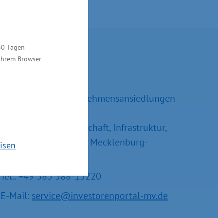
30 Tagen
Kontakt
 Ihrem Browser
Ralf Sippel
Referatsleiter Unternehmensansiedlungen
und –erweiterungen
Ministerium für Wirtschaft, Infrastruktur,
Tourismus und Arbeit Mecklenburg-
isen
Vorpommern
Tel.: +49 385 588-15220
E-Mail:
service@investorenportal-mv.de