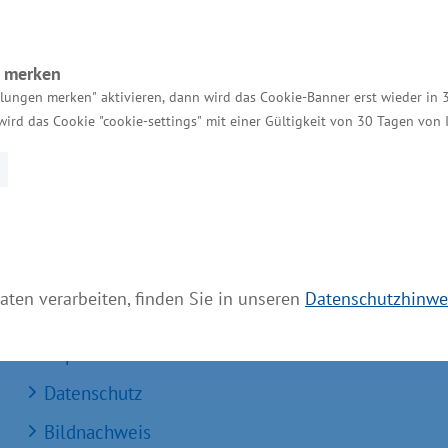
n merken
llungen merken" aktivieren, dann wird das Cookie-Banner erst wieder in 
Services
wird das Cookie "cookie-settings" mit einer Gültigkeit von 30 Tagen von
Kontakt für Investoren
Einheitlicher Ansprechpartner
MV Serviceportal
Aktuelle Broschüren und Downloads
aten verarbeiten, finden Sie in unseren
Datenschutzhinwe
Aktuelle Meldungen
Impressum
Datenschutz
Bildnachweis