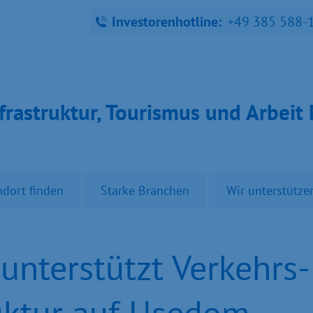
Investorenhotline:
+49 385 588-
fra­struk­tur, Tou­ris­mus und Ar­bei
ndort finden
Starke Branchen
Wir unterstütze
unterstützt Verkehrs-
uktur auf Usedom