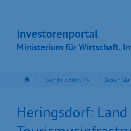
Inves­toren­por­tal
Ministeri­um für Wirt­schaft, In
Standortvorteil MV
Besten Sta
Heringsdorf: Land 
Tourismusinfrastr