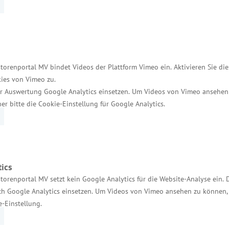
 3,68 Millionen Euro übergab Minister Dr. Blank an
ftsaufgabe „Verbesserung der regionalen Wirtschafts
swald 56 vom Kavelpass (ab Bundesstraße 197) bis 
torenportal MV bindet Videos der Plattform Vimeo ein. Aktivieren Sie di
ies von Vimeo zu.
rund 6,13 Millionen Euro liegen, wird die Anbindung
r Auswertung Google Analytics einsetzen. Um Videos von Vimeo ansehen
Infrastruktur nachhaltig gesteigert. Ziel ist es, die 
her bitte die Cookie-Einstellung für Google Analytics.
unftsfähige Arbeitsplätze weiter zu verbessern.
table Verkehrswege - sie sind bedeutsame Standortf
rreichbarkeit, erhöhen die Attraktivität des Tourismus
ics
torenportal MV setzt kein Google Analytics für die Website-Analyse ein. 
h Google Analytics einsetzen. Um Videos von Vimeo ansehen zu können, 
e-Einstellung.