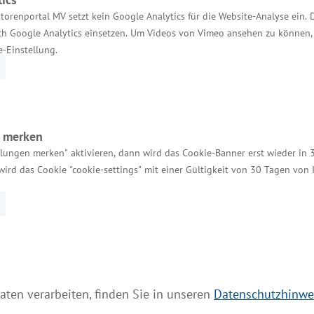
torenportal MV setzt kein Google Analytics für die Website-Analyse ein. 
MV Serviceportal
h Google Analytics einsetzen. Um Videos von Vimeo ansehen zu können, 
Aktuelle Broschüren und Downloads
e-Einstellung.
Aktuelle Meldungen
Impressum
Datenschutz
n merken
llungen merken" aktivieren, dann wird das Cookie-Banner erst wieder in 
Bildnachweis
wird das Cookie "cookie-settings" mit einer Gültigkeit von 30 Tagen von
Barrierefreiheit
Cookie-Einstellungen verwalten
aten verarbeiten, finden Sie in unseren
Datenschutzhinwe