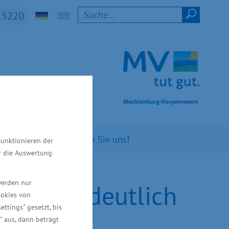
15220
t M-V
n Sie
Kontaktieren Sie uns!
Funktionieren der
ür die Auswertung
werden nur
Aufträge deutlich
ookies von
ettings" gesetzt, bis
" aus, dann beträgt