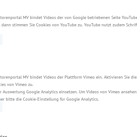
und für unsere Unternehmen wird der Zugang zu Auf
storenportal MV bindet Videos der von Google betriebenen Seite YouTube 
t, dann stimmen Sie Cookies von YouTube zu. YouTube nutzt zudem Schri
indestarbeitsbedingungen-Verfahrensverordnung; 2. 
torenportal MV bindet Videos der Plattform Vimeo ein. Aktivieren Sie di
ies von Vimeo zu.
r Auswertung Google Analytics einsetzen. Um Videos von Vimeo ansehen
her bitte die Cookie-Einstellung für Google Analytics.
Services
Kontakt für Investoren
Einheitlicher Ansprechpartner
ics