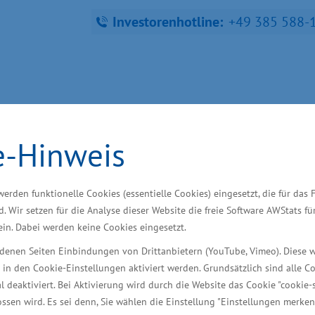
Investorenhotline:
+49 385 588-
fra­struk­tur, Tou­ris­mus und Ar­bei
e-Hinweis
ndort finden
Starke Branchen
Wir unterstütze
werden funktionelle Cookies (essentielle Cookies) eingesetzt, die für das 
d. Wir setzen für die Analyse dieser Website die freie Software AWStats f
 ein. Dabei werden keine Cookies eingesetzt.
iedenen Seiten Einbindungen von Drittanbietern (YouTube, Vimeo). Diese 
ergabe öffentlicher 
 in den Cookie-Einstellungen aktiviert werden. Grundsätzlich sind alle C
al deaktiviert. Bei Aktivierung wird durch die Website das Cookie "cookie-s
ssen wird. Es sei denn, Sie wählen die Einstellung "Einstellungen merken