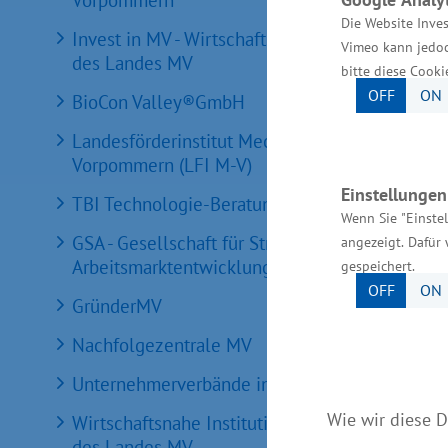
Vorpommern
Die Website Inves
Invest in MV - Wirtschaftsfördergesellschaft
Vimeo kann jedoc
des Landes MV
bitte diese Cooki
OFF
ON
BioCon Valley®GmbH
Landesförderinstitut Mecklenburg-
Vorpommern (LFI M-V)
Einstellunge
TBI Technologie-Beratungs-Institut GmbH
Wenn Sie "Einste
GSA - Gesellschaft für Struktur &
angezeigt. Dafür 
Arbeitsmarktentwicklung mbH
gespeichert.
OFF
ON
GründerMV
Nachfolgezentrale MV
Unternehmerverbände in MV
Wie wir diese D
Wirtschaftsnahe Institutionen und Kammern
des Landes MV