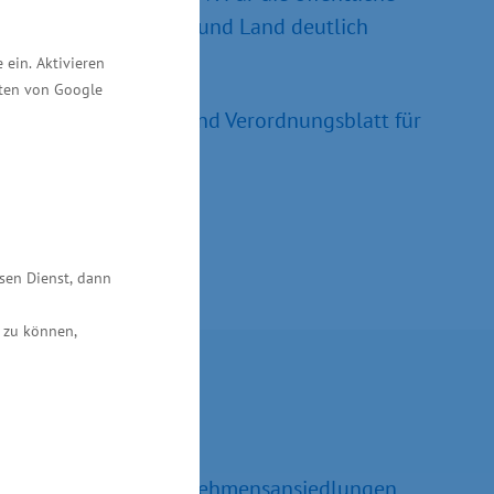
trägen von Kommunen und Land deutlich
ein. Aktivieren
ften von Google
März 2026, Gesetz- und Verordnungsblatt für
esen Dienst, dann
 zu können,
Kontakt
Ralf Sippel
Referatsleiter Unternehmensansiedlungen