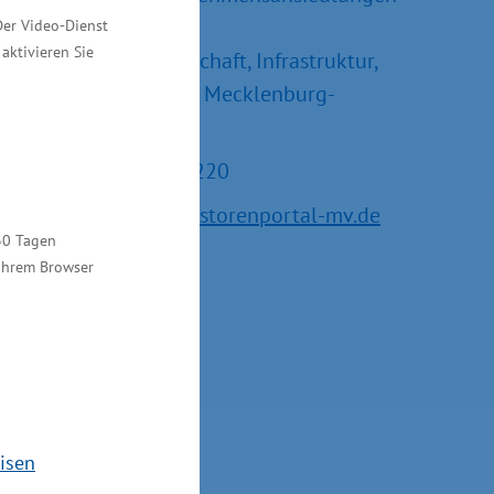
und –erweiterungen
Der Video-Dienst
aktivieren Sie
Ministerium für Wirtschaft, Infrastruktur,
Tourismus und Arbeit Mecklenburg-
Vorpommern
Tel.: +49 385 588-15220
E-Mail:
service@investorenportal-mv.de
30 Tagen
 Ihrem Browser
isen