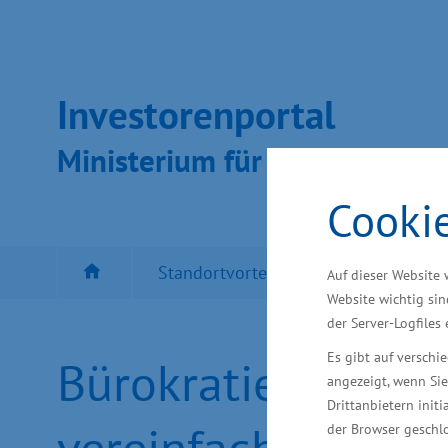
Inves­toren­por­tal
Ministeri­um für Wirt­schaft, In
Cooki
Standortvorteil MV
Besten Sta
Auf dieser Website 
Website wichtig sin
der Server-Logfiles
Es gibt auf versch
Bürokratieabbau: V
angezeigt, wenn Sie
Drittanbietern initi
vereinfacht
der Browser geschlo