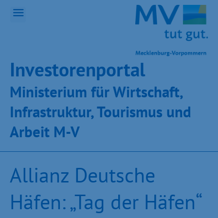
Inves­toren­por­tal
Ministeri­um für Wirt­schaft,
Infra­struk­tur, Tou­ris­mus und
Ar­beit M-V
Allianz Deutsche
Häfen: „Tag der Häfen“