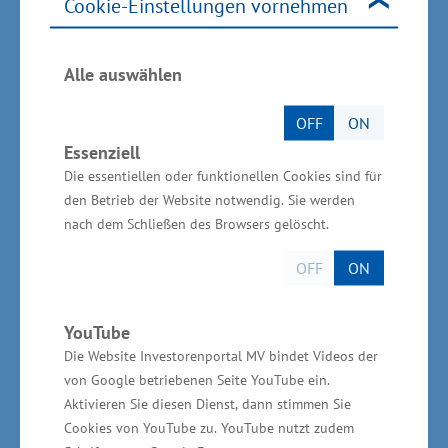
Die Häfen stehen vor erheblichen Investitionen,
Cookie-Einstellungen vornehmen
etwa in die Modernisierung ihrer Infrastruktur
sowie in Maßnahmen zur Stärkung von
Alle auswählen
Resilienz und Sicherheit. Jochen Schulte: „Wer
von den Häfen erwartet, dass sie zentrale
OFF
ON
Aufgaben für die Energieversorgung, die
Essenziell
Die essentiellen oder funktionellen Cookies sind für
Versorgungssicherheit sowie die Landes- und
den Betrieb der Website notwendig. Sie werden
Bündnisverteidigung übernehmen, muss sie
nach dem Schließen des Browsers gelöscht.
auch als nationale Infrastruktur behandeln –
und entsprechend in ihre Zukunftsfähigkeit
OFF
ON
investieren. Deutschland braucht
leistungsfähige Häfen – für die Wirtschaft, für
YouTube
Die Website Investorenportal MV bindet Videos der
die Energiewende und für unsere Sicherheit.“
von Google betriebenen Seite YouTube ein.
Aktivieren Sie diesen Dienst, dann stimmen Sie
Zur Veranstaltung:
Cookies von YouTube zu. YouTube nutzt zudem