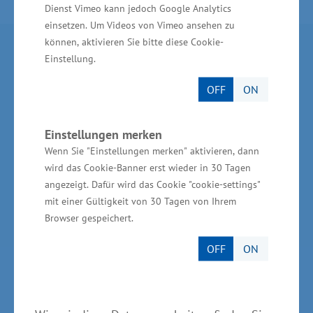
Dienst Vimeo kann jedoch Google Analytics
einsetzen. Um Videos von Vimeo ansehen zu
können, aktivieren Sie bitte diese Cookie-
Partner im Land
Einstellung.
OFF
ON
Ministerium für Wirtschaft, Infrastruktur,
Tourismus und Arbeit Mecklenburg-Vorpommern
Einstellungen merken
Invest in MV - Wirtschaftsfördergesellschaft des
Wenn Sie "Einstellungen merken" aktivieren, dann
Landes MV
wird das Cookie-Banner erst wieder in 30 Tagen
BioCon Valley®GmbH
angezeigt. Dafür wird das Cookie "cookie-settings"
mit einer Gültigkeit von 30 Tagen von Ihrem
Landesförderinstitut Mecklenburg-Vorpommern
Browser gespeichert.
(LFI M-V)
OFF
ON
TBI Technologie-Beratungs-Institut GmbH
GSA - Gesellschaft für Struktur &
Arbeitsmarktentwicklung mbH