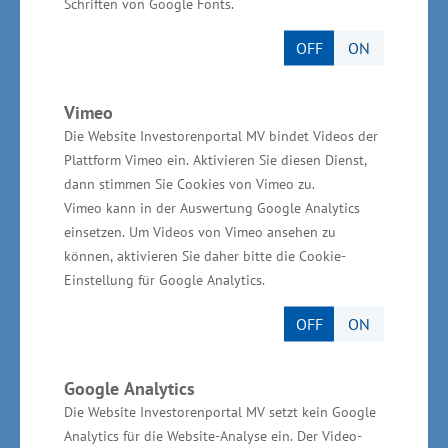
Schriften von Google Fonts.
Unter dem Titel: „Wo Resilienz beginnt:
OFF
ON
Zwischen Energiekrise und Verteidigungspolitik
– Die deutschen Häfen als tragende Säulen
einer nachhaltigen Infrastruktur der Zukunft“
Vimeo
Die Website Investorenportal MV bindet Videos der
hat die Allianz Deutsche Häfen am 10. Juni 2026
Plattform Vimeo ein. Aktivieren Sie diesen Dienst,
in die Landesvertretung der Freien und
dann stimmen Sie Cookies von Vimeo zu.
Hansestadt Hamburg in Berlin eingeladen. Die
Vimeo kann in der Auswertung Google Analytics
Allianz Deutsche Häfen ist ein
einsetzen. Um Videos von Vimeo ansehen zu
können, aktivieren Sie daher bitte die Cookie-
Zusammenschluss von acht führenden See- und
Einstellung für Google Analytics.
Binnenhäfen. Zu ihren Mitgliedern zählt auch
der Überseehafen Rostock.
OFF
ON
Google Analytics
Die Website Investorenportal MV setzt kein Google
Analytics für die Website-Analyse ein. Der Video-