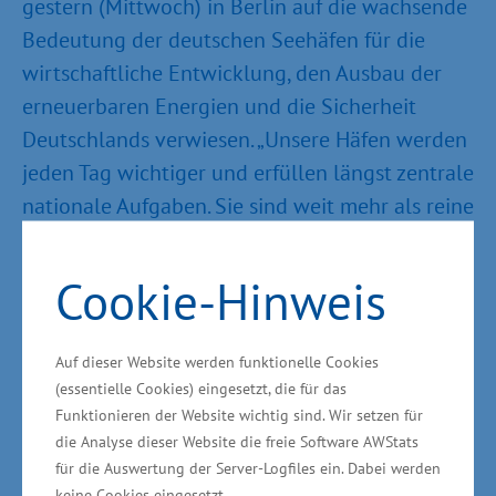
gestern (Mittwoch) in Berlin auf die wachsende
Bedeutung der deutschen Seehäfen für die
wirtschaftliche Entwicklung, den Ausbau der
erneuerbaren Energien und die Sicherheit
Deutschlands verwiesen. „Unsere Häfen werden
jeden Tag wichtiger und erfüllen längst zentrale
nationale Aufgaben. Sie sind weit mehr als reine
Umschlagplätze für Waren. Sie sind
Energiedrehscheiben, logistische Knotenpunkte
Cookie-Hinweis
und Teil der sicherheitsrelevanten Infrastruktur
Deutschlands“, sagte Schulte am
Auf dieser Website werden funktionelle Cookies
Mittwochabend in der Landesvertretung
(essentielle Cookies) eingesetzt, die für das
Hamburgs in Berlin.
Funktionieren der Website wichtig sind. Wir setzen für
die Analyse dieser Website die freie Software AWStats
Schulte, der zugleich Maritimer Koordinator der
für die Auswertung der Server-Logfiles ein. Dabei werden
keine Cookies eingesetzt.