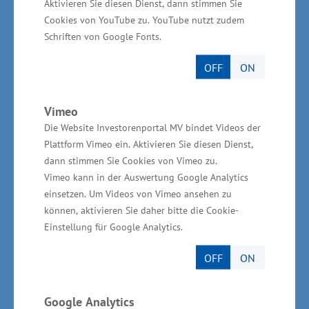
Aktivieren Sie diesen Dienst, dann stimmen Sie
Unternehmen stärken, sondern auch neue
Cookies von YouTube zu. YouTube nutzt zudem
Impulse für Investitionen setzen.“
Schriften von Google Fonts.
Geplant sind unter anderem die Entwicklung
OFF
ON
von Lösungen für die Stabilisierung und
Erneuerung der Kaianlagen, die Untersuchung
Vimeo
Die Website Investorenportal MV bindet Videos der
eines möglichen Ersatzneubaus für die
Plattform Vimeo ein. Aktivieren Sie diesen Dienst,
Amazonenbrücke sowie infrastrukturelle
dann stimmen Sie Cookies von Vimeo zu.
Verbesserungen im Bereich des Museumshafens
Vimeo kann in der Auswertung Google Analytics
– wie etwa Sanitäranlagen für Wasserwanderer
einsetzen. Um Videos von Vimeo ansehen zu
können, aktivieren Sie daher bitte die Cookie-
oder eine schwimmende Wasserbühne. Auch der
Einstellung für Google Analytics.
Umgang mit zunehmenden Versandungen im
Peenestrom, die langfristig die Nutzbarkeit der
OFF
ON
Anlegebereiche beeinträchtigen könnten, soll
planerisch vorbereitet werden.
Google Analytics