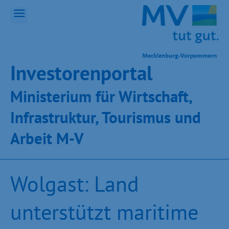
Inves­toren­por­tal
Ministeri­um für Wirt­schaft,
Infra­struk­tur, Tou­ris­mus und
Ar­beit M-V
Wolgast: Land
unterstützt maritime