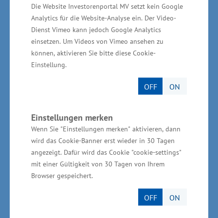
Die Website Investorenportal MV setzt kein Google
Austausch mit dem Rat für Vorpommern und
Analytics für die Website-Analyse ein. Der Video-
Dienst Vimeo kann jedoch Google Analytics
das östliche Mecklenburg
einsetzen. Um Videos von Vimeo ansehen zu
können, aktivieren Sie bitte diese Cookie-
Der Besuch des Ministers fand im Vorfeld der 10.
Einstellung.
Sitzung des Rates für Vorpommern und das
OFF
ON
östliche Mecklenburg statt. Ziel des Gremiums
ist es, regionale Impulse für eine nachhaltige
wirtschaftliche Entwicklung in den östlichen
Einstellungen merken
Wenn Sie "Einstellungen merken" aktivieren, dann
Landesteilen zu setzen. An der Sitzung im
wird das Cookie-Banner erst wieder in 30 Tagen
stadtgeschichtlichen Museum nahmen Minister
angezeigt. Dafür wird das Cookie "cookie-settings"
Dr. Blank und Staatssekretär Heiko Miraß teil,
mit einer Gültigkeit von 30 Tagen von Ihrem
um sich mit regionalen Akteuren über aktuelle
Browser gespeichert.
Entwicklungen und Herausforderungen
OFF
ON
auszutauschen.