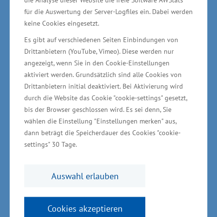
Wettbewerbsfähigkeit der Unternehmen und
für die Auswertung der Server-Logfiles ein. Dabei werden
keine Cookies eingesetzt.
zur Unterstützung der regionalen
Wirtschaftsentwicklung.
Es gibt auf verschiedenen Seiten Einbindungen von
Drittanbietern (YouTube, Vimeo). Diese werden nur
angezeigt, wenn Sie in den Cookie-Einstellungen
Ganzheitlicher Planungsansatz für die maritime
aktiviert werden. Grundsätzlich sind alle Cookies von
Infrastruktur
Drittanbietern initial deaktiviert. Bei Aktivierung wird
durch die Website das Cookie "cookie-settings" gesetzt,
Im Rahmen des Termins informierte
bis der Browser geschlossen wird. Es sei denn, Sie
wählen die Einstellung "Einstellungen merken" aus,
Bürgermeister Martin Schröter den Minister
dann beträgt die Speicherdauer des Cookies "cookie-
und den Parlamentarischen Staatssekretär
settings" 30 Tage.
Heiko Miraß über die aktuelle
Entwicklungsplanung für den Stadthafen
Auswahl erlauben
Wolgast. Ziel ist eine umfassende Betrachtung
und zukünftige Weiterentwicklung der
Cookies akzeptieren
maritimen Infrastruktur. Neben dem Stadthafen