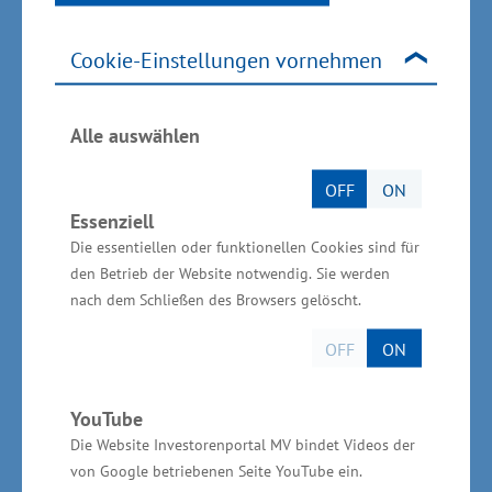
fließen auch der Museumshafen, der Südhafen
sowie angrenzende Uferbereiche in die
Cookie-Einstellungen vornehmen
Planungen ein. Auch für die Peenewerft sind die
Planungen daher von Interesse. Der
Alle auswählen
Geschäftsführer, Harald Jaekel, informierte über
die dortigen Entwicklungen und sicherte
OFF
ON
Unterstützung zu.
Essenziell
Die essentiellen oder funktionellen Cookies sind für
„Der Stadthafen bietet vielfältige
den Betrieb der Website notwendig. Sie werden
nach dem Schließen des Browsers gelöscht.
Entwicklungsmöglichkeiten – für den
Tourismus, für die maritime Industrie und für die
OFF
ON
Lebensqualität vor Ort“, betonte
Wirtschaftsminister Dr. Blank. „Wenn wir die
YouTube
vorhandene Infrastruktur gezielt modernisieren
Die Website Investorenportal MV bindet Videos der
und ergänzen, können wir nicht nur bestehende
von Google betriebenen Seite YouTube ein.