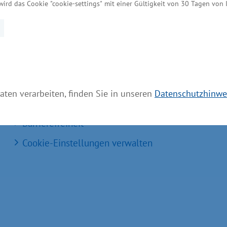
MV Serviceportal
wird das Cookie "cookie-settings" mit einer Gültigkeit von 30 Tagen von
Aktuelle Broschüren und Downloads
Aktuelle Meldungen
Impressum
Datenschutz
aten verarbeiten, finden Sie in unseren
Datenschutzhinwe
Bildnachweis
Barrierefreiheit
Cookie-Einstellungen verwalten