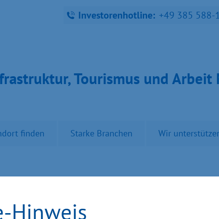
Investorenhotline:
+49 385 588-
fra­struk­tur, Tou­ris­mus und Ar­bei
ndort finden
Starke Branchen
Wir unterstütze
wald: Projekte erha
e-Hinweis