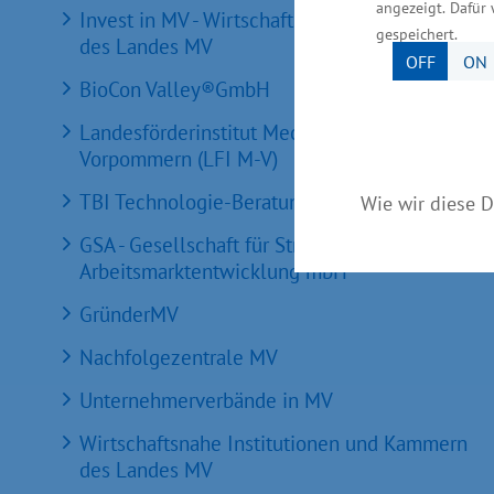
angezeigt. Dafür 
Invest in MV - Wirtschaftsfördergesellschaft
gespeichert.
des Landes MV
OFF
ON
BioCon Valley®GmbH
Landesförderinstitut Mecklenburg-
Vorpommern (LFI M-V)
TBI Technologie-Beratungs-Institut GmbH
Wie wir diese D
GSA - Gesellschaft für Struktur &
Arbeitsmarktentwicklung mbH
GründerMV
Nachfolgezentrale MV
Unternehmerverbände in MV
Wirtschaftsnahe Institutionen und Kammern
des Landes MV