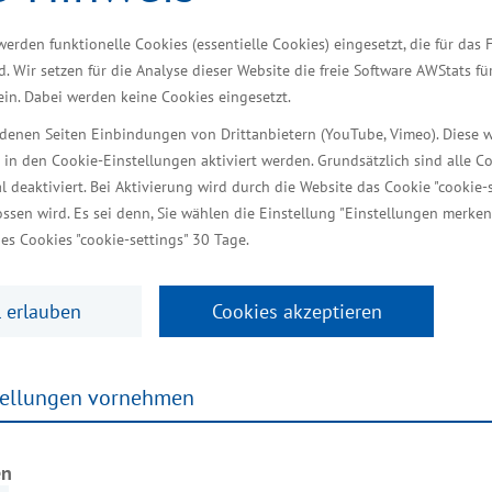
estitionen stärken wir den Wi
werden funktionelle Cookies (essentielle Cookies) eingesetzt, die für das 
ät
d. Wir setzen für die Analyse dieser Website die freie Software AWStats f
 ein. Dabei werden keine Cookies eingesetzt.
iedenen Seiten Einbindungen von Drittanbietern (YouTube, Vimeo). Diese 
r Wirtschaft, Infrastruktur, Tourismus und Arbeit Me
 in den Cookie-Einstellungen aktiviert werden. Grundsätzlich sind alle C
al deaktiviert. Bei Aktivierung wird durch die Website das Cookie "cookie-s
verband „Energie- und Techno­logiestandort Freesend
ssen wird. Es sei denn, Sie wählen die Einstellung "Einstellungen merken
,52 Millionen Euro. Die Fördermittel dienen der Er
es Cookies "cookie-settings" 30 Tage.
 Hafenanlage Lubmin.
Euro zur Sanie­rung der Gehwege entlang der Landst
 erlauben
Cookies akzeptieren
ichtigen Beitrag zur Modernisierung des Industriehafe
ähigkeit weiter zu erhöhen. Diese Investitionen sind 
tellungen vornehmen
ng Blank.
en
anlage an den Liegeplätze 1 bis 6 belaufen sich auf 