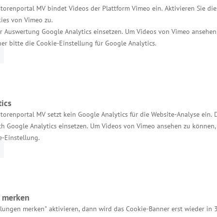
ur die Anwohner und Verkehrsteilnehmer, sondern es st
torenportal MV bindet Videos der Plattform Vimeo ein. Aktivieren Sie di
ies von Vimeo zu.
r Auswertung Google Analytics einsetzen. Um Videos von Vimeo ansehen
 und Kreisen zu verbessern, unterstützt die Landes
her bitte die Cookie-Einstellung für Google Analytics.
ics
torenportal MV setzt kein Google Analytics für die Website-Analyse ein. 
h Google Analytics einsetzen. Um Videos von Vimeo ansehen zu können, 
e-Einstellung.
Services
Kontakt für Investoren
n merken
Einheitlicher Ansprechpartner
llungen merken" aktivieren, dann wird das Cookie-Banner erst wieder in 