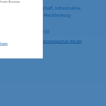
und –erweiterungen
 Ihrem Browser
Ministerium für Wirtschaft, Infrastruktur,
Tourismus und Arbeit Mecklenburg-
Vorpommern
Tel.: +49 385 588-15220
E-Mail:
service@investorenportal-mv.de
isen