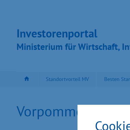
Inves­toren­por­tal
Ministeri­um für Wirt­schaft, In
Standortvorteil MV
Besten Sta
Vorpommern-Greifs
Cooki