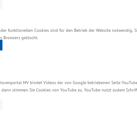
 zu gleichen Teilen mit insgesamt 1,29 Millionen Eur
 sie ihre Dieselgeneratoren abschalten können. Das
Luftreinhaltung und Klimaschutz bei.
oder funktionellen Cookies sind für den Betrieb der Website notwendig. 
s Browsers gelöscht.
erten Maß­nahmen können Schiffe an allen Liegeplä
rtigt werden.
lin
storenportal MV bindet Videos der von Google betriebenen Seite YouTube 
len die Geh­wege entlang der Ortsdurchfahrt Kröslin 
t, dann stimmen Sie Cookies von YouTube zu. YouTube nutzt zudem Schri
ern und haben eine Breite von jeweils 1,50 Metern.
n des Vorhabens belaufen sich auf rund 1,2 Millionen
on 625.000 Euro.
itrag zur Ver­besserung des Lebensalltags der Mensch