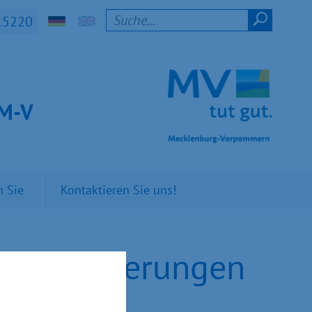
15220
t M-V
n Sie
Kontaktieren Sie uns!
lten Förderungen