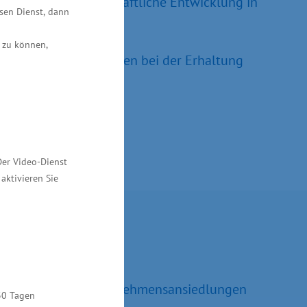
ärkt auch die wirtschaftliche Entwicklung in
esen Dienst, dann
 zu können,
regierung die Kom­munen bei der Erhaltung
Der Video-Dienst
aktivieren Sie
Kontakt
Ralf Sippel
Referatsleiter Unternehmensansiedlungen
30 Tagen