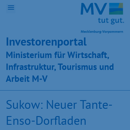
Inves­toren­por­tal
Ministeri­um für Wirt­schaft,
Infra­struk­tur, Tou­ris­mus und
Ar­beit M-V
Sukow: Neuer Tante-
Enso-Dorfladen