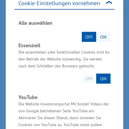
Tagsüber ist der Markt für mehrere Stunden
Cookie-Einstellungen vornehmen
personell besetzt, außerhalb dieser Zeiten steht
er Mitgliedern rund um die Uhr offen.
Alle auswählen
Voraussetzung für die Ansiedlung in Sukow war
der Verkauf von mindestens 300
OFF
ON
Essenziell
Teilhaberscheinen – insgesamt wurden 365
Die essentiellen oder funktionellen Cookies sind für
verkauft. Im Sorti­ment finden sich rund 2.800
den Betrieb der Website notwendig. Sie werden
Artikel, ergänzt um ein Online­angebot mit
nach dem Schließen des Browsers gelöscht.
mehr als 15.000 Produkten.
OFF
ON
Die Gemeinde Sukow wurde im gesamten
Förderprozess aktiv durch das Ministerium für
YouTube
Die Website Investorenportal MV bindet Videos der
Wirtschaft, Infrastruktur, Tourismus und Arbeit
von Google betriebenen Seite YouTube ein.
begleitet. Gefördert wurde der Bau des Marktes
Aktivieren Sie diesen Dienst, dann stimmen Sie
aus Mitteln der Agrarförderung des
Cookies von YouTube zu. YouTube nutzt zudem