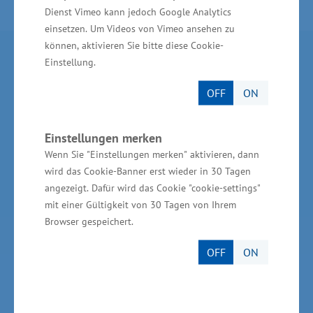
Dienst Vimeo kann jedoch Google Analytics
einsetzen. Um Videos von Vimeo ansehen zu
können, aktivieren Sie bitte diese Cookie-
Partner im Land
Einstellung.
OFF
ON
Ministerium für Wirtschaft, Infrastruktur,
Tourismus und Arbeit Mecklenburg-Vorpommern
Einstellungen merken
Invest in MV - Wirtschaftsfördergesellschaft des
Wenn Sie "Einstellungen merken" aktivieren, dann
Landes MV
wird das Cookie-Banner erst wieder in 30 Tagen
BioCon Valley®GmbH
angezeigt. Dafür wird das Cookie "cookie-settings"
mit einer Gültigkeit von 30 Tagen von Ihrem
Landesförderinstitut Mecklenburg-Vorpommern
Browser gespeichert.
(LFI M-V)
OFF
ON
TBI Technologie-Beratungs-Institut GmbH
GSA - Gesellschaft für Struktur &
Arbeitsmarktentwicklung mbH