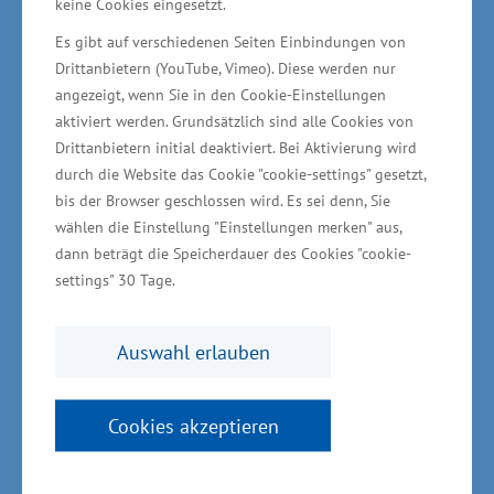
keine Cookies eingesetzt.
dieses Engagement vor Ort auch sichtbar.“
Es gibt auf verschiedenen Seiten Einbindungen von
Drittanbietern (YouTube, Vimeo). Diese werden nur
Mit dem neuen Markt wird eine zentrale Lücke
angezeigt, wenn Sie in den Cookie-Einstellungen
geschlossen: Seit 2016 gab es in Sukow keine
aktiviert werden. Grundsätzlich sind alle Cookies von
stationäre Lebensmittel­versorgung mehr. Die
Drittanbietern initial deaktiviert. Bei Aktivierung wird
durch die Website das Cookie "cookie-settings" gesetzt,
Gemeindevertretung hatte sich über Jahre
bis der Browser geschlossen wird. Es sei denn, Sie
hinweg intensiv um eine nachhaltige Lösung
wählen die Einstellung "Einstellungen merken" aus,
bemüht. Der neue Dorfladen ist nicht nur ein
dann beträgt die Speicherdauer des Cookies "cookie-
Ort für den täglichen Ein­kauf, sondern auch ein
settings" 30 Tage.
sozialer Treffpunkt im Ort – insbeson­dere für
ältere Menschen, die nun wieder wohnortnah
Auswahl erlauben
versorgt werden können.
Cookies akzeptieren
Das Konzept von Tante Enso verbindet
stationären Handel mit digitalen Zugängen.