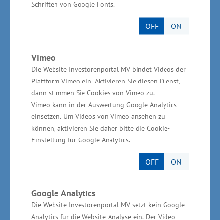
Landwirtschafts­ministeriums.
Schriften von Google Fonts.
OFF
ON
Die Landesinitiative wurde 2011 ins Leben
gerufen, um durch Förderung von Dorfläden,
Vimeo
Beratung und Netzwerkarbeit gleichwertige
Die Website Investorenportal MV bindet Videos der
Lebensverhältnisse im ländlichen Raum zu
Plattform Vimeo ein. Aktivieren Sie diesen Dienst,
erhalten. Insgesamt wurden bisher knapp 60
dann stimmen Sie Cookies von Vimeo zu.
Vorhaben an 50 Standorten mit rund 4,7
Vimeo kann in der Auswertung Google Analytics
einsetzen. Um Videos von Vimeo ansehen zu
Mio. Euro gefördert. Aktuell zählen 37 Dorfläden
können, aktivieren Sie daher bitte die Cookie-
sowie vier mobile Anbieter zur aktiven Gemein­
Einstellung für Google Analytics.
schaft. Mit dem Markt in Sukow wurde
OFF
ON
landesweit der 16. neue Dorfladen eröffnet.
Google Analytics
Die Website Investorenportal MV setzt kein Google
Analytics für die Website-Analyse ein. Der Video-