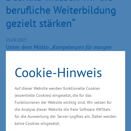
berufliche Weiterbildung
gezielt stärken“
05.09.2025
Unter dem Motto
„Kompetenzen für morgen
stärken – mit Weiterbildung wachsen“
findet am
16. September 2025 der dritte
Cookie-Hinweis
Weiterbildungstag in Mecklenburg-
Vorpommern statt. Die hybride Konferenz wird
Auf dieser Website werden funktionelle Cookies
zeitgleich an den Standorten der Industrie- und
(essentielle Cookies) eingesetzt, die für das
Handelskammern in Schwerin, Neubrandenburg
Funktionieren der Website wichtig sind. Wir setzen für
und Rostock durchgeführt und zusätzlich per
die Analyse dieser Website die freie Software AWStats
Livestream auf
für die Auswertung der Server-Logfiles ein. Dabei werden
www.weiterbildungstag-mv.de
keine Cookies eingesetzt.
sowie über Youtube übertragen.