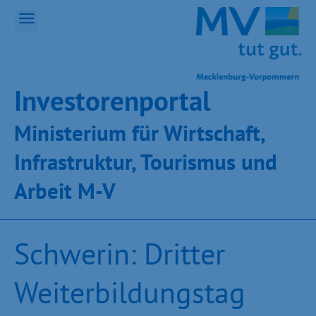
Inves­toren­por­tal
Ministeri­um für Wirt­schaft,
Infra­struk­tur, Tou­ris­mus und
Ar­beit M-V
Schwerin: Dritter
Weiterbildungstag