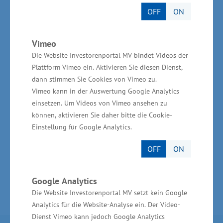
Unternehmen in MV und alle
OFF
ON
Weiterbildungsinteressierten sind eingeladen,
die Möglichkeit für ein Update zum Thema
Vimeo
berufliche Weiterbildung sowie zum Austausch
Die Website Investorenportal MV bindet Videos der
mit Akteuren der Branche zu nutzen.
Plattform Vimeo ein. Aktivieren Sie diesen Dienst,
dann stimmen Sie Cookies von Vimeo zu.
Detaillierte Informationen zum Programm und
Vimeo kann in der Auswertung Google Analytics
einsetzen. Um Videos von Vimeo ansehen zu
die Anmeldung zur Teilnahme vor Ort sind bis
können, aktivieren Sie daher bitte die Cookie-
zum 10. September 2025 online möglich:
Einstellung für Google Analytics.
www.weiterbildungstag-mv.de
OFF
ON
Google Analytics
Die Website Investorenportal MV setzt kein Google
Analytics für die Website-Analyse ein. Der Video-
Dienst Vimeo kann jedoch Google Analytics