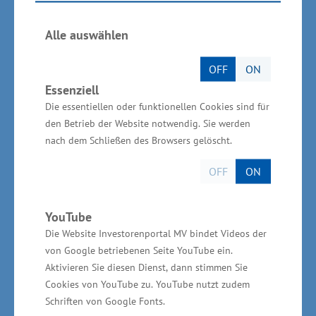
Das Ministerium will mit dem
Weiterbildungstag M-V einen Rahmen für
Alle auswählen
Austausch und neue Impulse schaffen. Partner
ist in diesem Jahr der Verband der
OFF
ON
Bildungsunternehmen MV e. V. (VBU), der die
Essenziell
Die essentiellen oder funktionellen Cookies sind für
Konzeption und Organisation übernommen hat.
den Betrieb der Website notwendig. Sie werden
Dabei setzt der VBU bewusst auf Regionalität,
nach dem Schließen des Browsers gelöscht.
Vernetzung und Praxisnähe. Neben
Fachvorträgen erwartet die Teilnehmenden
OFF
ON
erstmals auch ein regionaler
Weiterbildungsmarkt an den drei
YouTube
Die Website Investorenportal MV bindet Videos der
Veranstaltungsorten. Hier können sich Anbieter
von Google betriebenen Seite YouTube ein.
präsentieren und Interessierte über die
Aktivieren Sie diesen Dienst, dann stimmen Sie
Angebote vor Ort informieren.
Cookies von YouTube zu. YouTube nutzt zudem
Schriften von Google Fonts.