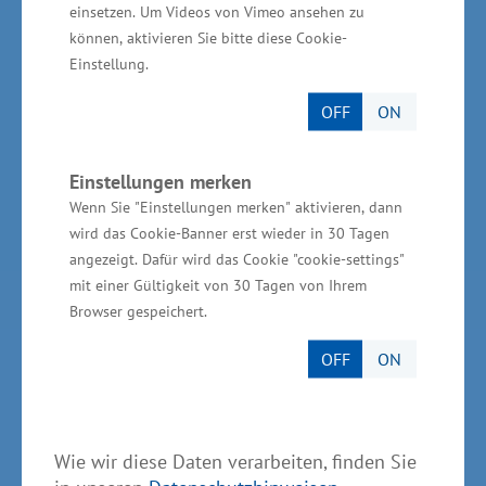
einsetzen. Um Videos von Vimeo ansehen zu
Partner im Land
können, aktivieren Sie bitte diese Cookie-
Einstellung.
Ministerium für Wirtschaft, Infrastruktur,
OFF
ON
Tourismus und Arbeit Mecklenburg-Vorpommern
Invest in MV - Wirtschaftsfördergesellschaft des
Einstellungen merken
Landes MV
Wenn Sie "Einstellungen merken" aktivieren, dann
BioCon Valley®GmbH
wird das Cookie-Banner erst wieder in 30 Tagen
angezeigt. Dafür wird das Cookie "cookie-settings"
Landesförderinstitut Mecklenburg-Vorpommern
mit einer Gültigkeit von 30 Tagen von Ihrem
(LFI M-V)
Browser gespeichert.
TBI Technologie-Beratungs-Institut GmbH
OFF
ON
GSA - Gesellschaft für Struktur &
Arbeitsmarktentwicklung mbH
GründerMV
Wie wir diese Daten verarbeiten, finden Sie