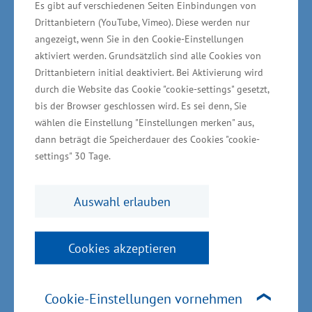
Es gibt auf verschiedenen Seiten Einbindungen von
Drittanbietern (YouTube, Vimeo). Diese werden nur
„Eine kontinuierliche und bedarfsgerechte
angezeigt, wenn Sie in den Cookie-Einstellungen
Weiterbildung ist der Schlüssel für die
aktiviert werden. Grundsätzlich sind alle Cookies von
Entwicklung von Arbeitskräften zu Fachkräften
Drittanbietern initial deaktiviert. Bei Aktivierung wird
und deren langfristige Bindung an das Unter-
durch die Website das Cookie "cookie-settings" gesetzt,
bis der Browser geschlossen wird. Es sei denn, Sie
nehmen“, betonte Jochen Schulte,
wählen die Einstellung "Einstellungen merken" aus,
Staatssekretär im Ministerium für Wirtschaft,
dann beträgt die Speicherdauer des Cookies "cookie-
Infrastruktur, Tourismus und Arbeit, im Vorfeld
settings" 30 Tage.
der Veranstaltung. „Gerade in Zeiten von
Fachkräftemangel und Transformation müssen
Auswahl erlauben
wir die Anpassungsfähigkeit unserer
Beschäftigten stärken. Das gelingt nur durch
Cookies akzeptieren
gezielte Weiterbildung und die Vernetzung aller
Akteure.“
Cookie-Einstellungen vornehmen