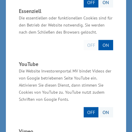
OFF
ON
Die Silicann Systems GmbH wurde im Jahr 2010
Essenziell
Die essentiellen oder funktionellen Cookies sind für
gegründet. Unternehmensgegenstand ist die
den Betrieb der Website notwendig. Sie werden
Entwicklung und technische Umsetzung
nach dem Schließen des Browsers gelöscht.
anspruchsvoller optischer Systeme für den in­
dustriellen Einsatz. Dazu gehören Farbsensoren,
OFF
ON
Laser-Dis­tanz-Sensoren und Spektrometer.
YouTube
Es ist ein zentrales Anliegen der
Die Website Investorenportal MV bindet Videos der
von Google betriebenen Seite YouTube ein.
Landesregierung, mit innova­tiver Industrie- und
Aktivieren Sie diesen Dienst, dann stimmen Sie
Wirtschaftspolitik, fördernder Technologie­
Cookies von YouTube zu. YouTube nutzt zudem
politik und eine vorausschauende
Schriften von Google Fonts.
Fachkräftepolitik die Wett­bewerbsfähigkeit und
OFF
ON
Wirtschaftskraft der mittelständisch geprägten
Wirtschaft in Mecklenburg-Vorpommern weiter
Vimeo