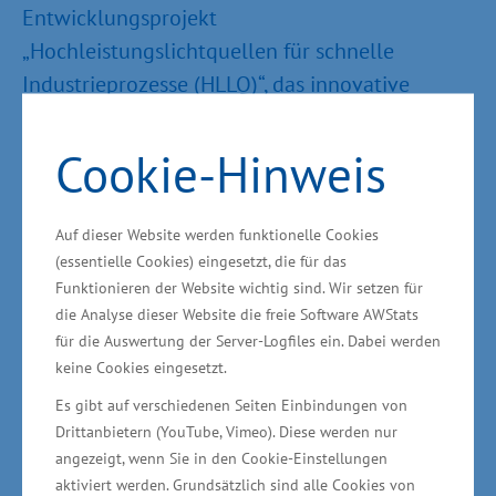
Entwicklungsprojekt
„Hochleistungslichtquellen für schnelle
Industrieprozesse (HLLQ)“, das innovative
Beleuchtungssysteme für hoch­präzise
industrielle Anwendungen entwickelt.
Cookie-Hinweis
„Die Entwicklung leistungsfähiger optischer
Auf dieser Website werden funktionelle Cookies
Systeme ist ein Schlüssel für die Industrie der
(essentielle Cookies) eingesetzt, die für das
Zukunft. Mit dieser Förderung treiben wir
Funktionieren der Website wichtig sind. Wir setzen für
Innovationen in Mecklenburg-Vorpommern
die Analyse dieser Website die freie Software AWStats
voran und unterstützen Unternehmen in
für die Auswertung der Server-Logfiles ein. Dabei werden
keine Cookies eingesetzt.
unserem Land dabei, ent­scheidende
Es gibt auf verschiedenen Seiten Einbindungen von
technologische Fortschritte für effizientere und
Drittanbietern (YouTube, Vimeo). Diese werden nur
präzisere Produktionsprozesse zu erzielen“,
angezeigt, wenn Sie in den Cookie-Einstellungen
erklärte Staats­sekretär Schulte.
aktiviert werden. Grundsätzlich sind alle Cookies von