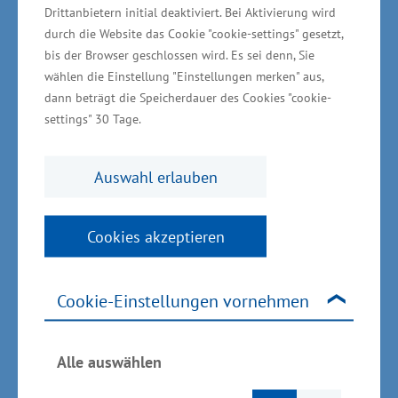
Drittanbietern initial deaktiviert. Bei Aktivierung wird
Ziel des Vorhabens ist die Entwicklung
durch die Website das Cookie "cookie-settings" gesetzt,
bis der Browser geschlossen wird. Es sei denn, Sie
neuartiger Beleuch­tungslösungen, die durch
wählen die Einstellung "Einstellungen merken" aus,
hohe Intensität und Geschwindigkeit die
dann beträgt die Speicherdauer des Cookies "cookie-
Qualitätssicherung in der Produktion
settings" 30 Tage.
optimieren. Damit trägt das Projekt nicht nur
zur Weiterentwicklung industrieller Prüf- und
Auswahl erlauben
Erkennungssysteme bei, sondern ermöglicht
insbe­sondere in energie- und
Cookies akzeptieren
materialintensiven Produktions­prozessen eine
effizientere Ressourcennutzung. Darüber hinaus
schafft es neue, zukunftsorientierte
Cookie-Einstellungen vornehmen
Arbeitsplätze und stärkt den
Wirtschaftsstandort Mecklenburg-Vorpommern
Alle auswählen
nachhaltig.