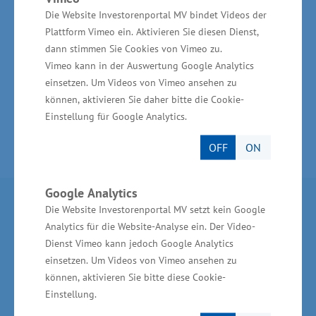
zu stärken, gute Arbeitsplätze zu sichern und
Die Website Investorenportal MV bindet Videos der
neue zu schaffen. Die Landesregierung
Plattform Vimeo ein. Aktivieren Sie diesen Dienst,
unterstützt das Vorhaben mit Mitteln aus dem
dann stimmen Sie Cookies von Vimeo zu.
Europäischen Fonds für regionale Entwicklung.
Vimeo kann in der Auswertung Google Analytics
einsetzen. Um Videos von Vimeo ansehen zu
können, aktivieren Sie daher bitte die Cookie-
Einstellung für Google Analytics.
OFF
ON
Google Analytics
Partner im Land
Die Website Investorenportal MV setzt kein Google
Analytics für die Website-Analyse ein. Der Video-
Dienst Vimeo kann jedoch Google Analytics
Ministerium für Wirtschaft, Infrastruktur,
einsetzen. Um Videos von Vimeo ansehen zu
Tourismus und Arbeit Mecklenburg-Vorpommern
können, aktivieren Sie bitte diese Cookie-
Invest in MV - Wirtschaftsfördergesellschaft des
Einstellung.
Landes MV