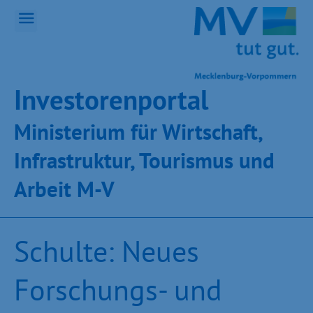
Inves­toren­por­tal
Ministeri­um für Wirt­schaft,
Infra­struk­tur, Tou­ris­mus und
Ar­beit M-V
Schulte: Neues
Forschungs- und