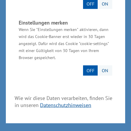
OFF
ON
BioCon Valley®GmbH
Landesförderinstitut Mecklenburg-Vorpommern
Einstellungen merken
(LFI M-V)
Wenn Sie "Einstellungen merken" aktivieren, dann
wird das Cookie-Banner erst wieder in 30 Tagen
TBI Technologie-Beratungs-Institut GmbH
angezeigt. Dafür wird das Cookie "cookie-settings"
GSA - Gesellschaft für Struktur &
mit einer Gültigkeit von 30 Tagen von Ihrem
Arbeitsmarktentwicklung mbH
Browser gespeichert.
GründerMV
OFF
ON
Nachfolgezentrale MV
Unternehmerverbände in MV
Wie wir diese Daten verarbeiten, finden Sie
Wirtschaftsnahe Institutionen und Kammern des
in unseren
Datenschutzhinweisen
Landes MV