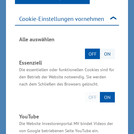
weiteres tou­ristisches Highlight geschaffen,
sondern auch ein wichtiger Beitrag zur
Profilierung Rostocks als attraktive Destination
Cookie-Einstellungen vornehmen
im Aktivtourismus geleistet“, betonte
Staatssekretär Schulte. „Besonders
Alle auswählen
hervorzuheben ist der saisonverlängernde
Effekt, die Erhöhung der Angebotsvielfalt und -
OFF
ON
Essenziell
qualität sowie die internationale Ausstrahlung
Die essentiellen oder funktionellen Cookies sind für
der Anlage.“
den Betrieb der Website notwendig. Sie werden
nach dem Schließen des Browsers gelöscht.
Laut der im Juni 2025 vorgestellten
„Wassertourismusstudie MV 2025“ ist der
OFF
ON
Tourismus auf und am Wasser ein zentraler
Wirtschaftsfaktor für Mecklenburg-
YouTube
Die Website Investorenportal MV bindet Videos der
Vorpommern. Mit einem Jahresumsatz von rund
von Google betriebenen Seite YouTube ein.
1 Milliarde Euro und mehr als 19.000