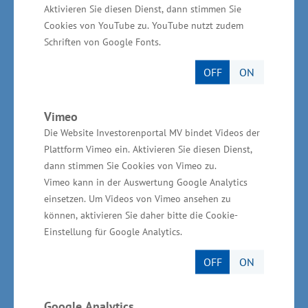
Aktivieren Sie diesen Dienst, dann stimmen Sie
Beschäftigten gehört er zu den tragenden
Cookies von YouTube zu. YouTube nutzt zudem
Säulen der Touris­muswirtschaft im Land. Die
Schriften von Google Fonts.
Studie weist über 1.200 Unter­nehmen mit rund
OFF
ON
1.650 Anlaufpunkten im wassertouristischen
Bereich aus – vom Bootsverleih bis zur
Vimeo
Fahrgastschifffahrt.
Die Website Investorenportal MV bindet Videos der
Plattform Vimeo ein. Aktivieren Sie diesen Dienst,
Seit 1990 hat das Land rund 575 Millionen
dann stimmen Sie Cookies von Vimeo zu.
Euro Fördermittel in den Ausbau der maritimen
Vimeo kann in der Auswertung Google Analytics
einsetzen. Um Videos von Vimeo ansehen zu
Tourismusinfrastruktur investiert – in
können, aktivieren Sie daher bitte die Cookie-
Wasserwanderrastplätze, Promenaden,
Einstellung für Google Analytics.
Sportboothäfen und andere Projekte. Insgesamt
OFF
ON
wurden damit Investitionen von mehr als 700
Millionen Euro mobilisiert.
Google Analytics