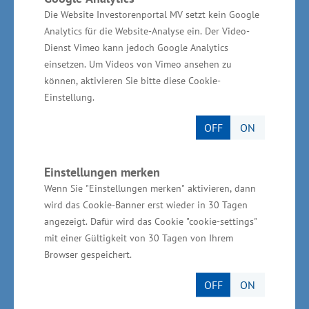
„Wir brauchen zukunftsfähige, nachhaltige und
Die Website Investorenportal MV setzt kein Google
Analytics für die Website-Analyse ein. Der Video-
digital an­schlussfähige Angebote – von der
Dienst Vimeo kann jedoch Google Analytics
Elektromobilität auf dem Wasser bis zur
einsetzen. Um Videos von Vimeo ansehen zu
modernen Gästeansprache“, so Staats­sekretär
können, aktivieren Sie bitte diese Cookie-
Schulte. „Der Supieria Wasser- und Wakepark
Einstellung.
zeigt eindrucksvoll, wie so etwas in der Praxis
OFF
ON
aussehen kann.“
Einstellungen merken
Abschließend würdigte Staatssekretär Schule
Wenn Sie "Einstellungen merken" aktivieren, dann
das Enga­gement des Betreibers Supreme GmbH
wird das Cookie-Banner erst wieder in 30 Tagen
über den Supieria Wasser- und Wakeparks in
angezeigt. Dafür wird das Cookie "cookie-settings"
Rostock hinaus – etwa beim Pangea-Festival,
mit einer Gültigkeit von 30 Tagen von Ihrem
Browser gespeichert.
bei geplanten Investitionen am Standort
Pütnitz sowie durch die Mitwirkung im
OFF
ON
Tourismusbeirat des Landes.