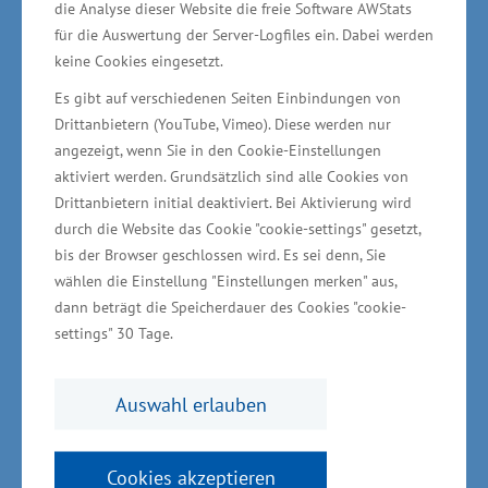
darunter zwei Wasserskianlagen, ein Wasser-
die Analyse dieser Website die freie Software AWStats
für die Auswertung der Server-Logfiles ein. Dabei werden
Kletterpark, mehrere Wasserrutschen, ein
keine Cookies eingesetzt.
Sprung­kissen, Hot-Pool, Sauna sowie ein Stand-
Es gibt auf verschiedenen Seiten Einbindungen von
Up-Paddle-Par­cours.
Drittanbietern (YouTube, Vimeo). Diese werden nur
angezeigt, wenn Sie in den Cookie-Einstellungen
Insgesamt wurden rund 3,6 Millionen Euro in
aktiviert werden. Grundsätzlich sind alle Cookies von
den Wasser- und Wakepark investiert. Das
Drittanbietern initial deaktiviert. Bei Aktivierung wird
durch die Website das Cookie "cookie-settings" gesetzt,
Wirtschaftsministerium hat das Vorhaben von
bis der Browser geschlossen wird. Es sei denn, Sie
Beginn an begleitet und mit rund 844.000 Euro
wählen die Einstellung "Einstellungen merken" aus,
gefördert. Zudem wurde ein durch die
dann beträgt die Speicherdauer des Cookies "cookie-
Bürgschaftsbank Meck­lenburg-Vorpommern
settings" 30 Tage.
abgesichertes Hausbankdarlehen be­reitgestellt,
um die Gesamtfinanzierung zu sichern.
Auswahl erlauben
„Mit dieser Investition wurde nicht nur ein
Cookies akzeptieren