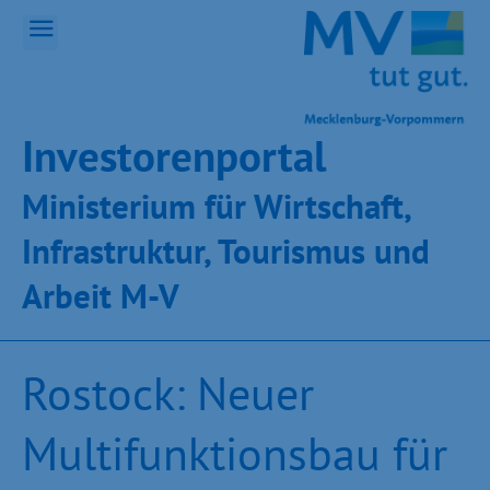
Inves­toren­por­tal
Ministeri­um für Wirt­schaft,
Infra­struk­tur, Tou­ris­mus und
Ar­beit M-V
Rostock: Neuer
Multifunktionsbau für