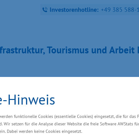
Investorenhotline:
+49 385 588-
fra­struk­tur, Tou­ris­mus und Ar­bei
ndort finden
Starke Branchen
Wir unterstütze
e-Hinweis
inlegung für das
werden funktionelle Cookies (essentielle Cookies) eingesetzt, die für das 
d. Wir setzen für die Analyse dieser Website die freie Software AWStats f
 ein. Dabei werden keine Cookies eingesetzt.
ngszentrum