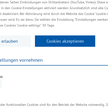
iedenen Seiten Einbindungen von Drittanbietern (YouTube, Vimeo). Diese 
 in den Cookie-Einstellungen aktiviert werden. Grundsätzlich sind alle C
al deaktiviert. Bei Aktivierung wird durch die Website das Cookie "cookie-s
e berufliche Bildung ist und
ssen wird. Es sei denn, Sie wählen die Einstellung "Einstellungen merken
es Cookies "cookie-settings" 30 Tage.
 erlauben
Cookies akzeptieren
für Wirtschaft, Infrastruktur, Tourismus und Arbeit,
mmern (HWK OMV) den Grundstein für den Erweite
tellungen vornehmen
ei würdigte er das Vorhaben als wichtigen Impuls f
en
ildung ist ein zentraler Standortfaktor – nicht nur f
n wie in Rostock stärken wir gezielt die Wettbewerb
oder funktionellen Cookies sind für den Betrieb der Website notwendig. 
begonnene strukturelle Neuausrichtung der Bildungs