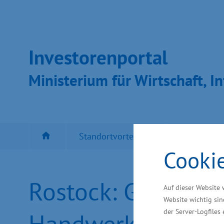
Inves­toren­por­tal
Ministeri­um für Wirt­schaft, In
Standortvorteil MV
Besten Sta
Cooki
Rostock: Grundste
Auf dieser Website 
Website wichtig sin
der Server-Logfiles
Handwerkerbildu