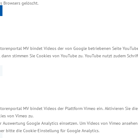
s Browsers gelöscht.
enschaft modernisiert und eine neue Kfz- und Karosse
ichen E-Mobilität, Hochvolttechnik und moderner Fa
 sich auf rund 21,2 Millionen Euro. 90 Prozent der
e (BAFA) und das Bundesinstitut für Berufsbildung (
storenportal MV bindet Videos der von Google betriebenen Seite YouTube 
t, dann stimmen Sie Cookies von YouTube zu. YouTube nutzt zudem Schri
ares Signal für die Stärkung der beruflichen Bildung
chkräftesicherung in Mecklenburg-Vorpommern“, bet
kskammern in M-V bieten ein vielseitiges Lehrgangs
s. Das Land unterstützt die Handwerkskammern seit
dwerksbetriebe in Mecklenburg-Vorpommern bei.
torenportal MV bindet Videos der Plattform Vimeo ein. Aktivieren Sie di
ies von Vimeo zu.
r Auswertung Google Analytics einsetzen. Um Videos von Vimeo ansehen
her bitte die Cookie-Einstellung für Google Analytics.