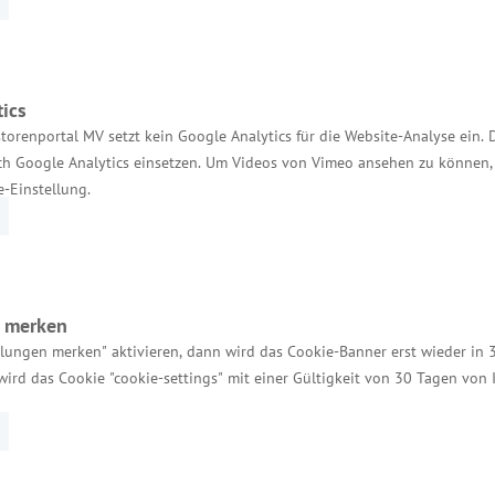
Services
ics
torenportal MV setzt kein Google Analytics für die Website-Analyse ein. 
h Google Analytics einsetzen. Um Videos von Vimeo ansehen zu können, 
Kontakt für Investoren
e-Einstellung.
Einheitlicher Ansprechpartner
MV Serviceportal
Aktuelle Broschüren und Downloads
n merken
Aktuelle Meldungen
llungen merken" aktivieren, dann wird das Cookie-Banner erst wieder in 
wird das Cookie "cookie-settings" mit einer Gültigkeit von 30 Tagen von
Impressum
Datenschutz
Bildnachweis