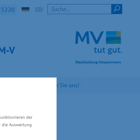
15220
t M-V
n Sie
Kontaktieren Sie uns!
Funktionieren der
ür die Auswertung