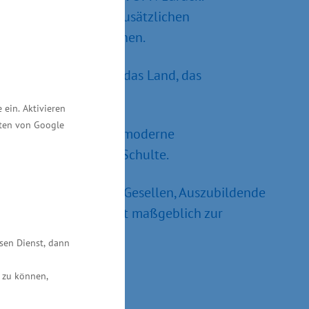
riebauwerkstatt mit zusätzlichen
hrzeugtechnik entstehen.
 Kosten werden durch das Land, das
BiBB) getragen.
ein. Aktivieren
ften von Google
 im Land und schaffen moderne
onte Staatssekretär Schulte.
angebot für Meister, Gesellen, Auszubildende
 1990 und trägt damit maßgeblich zur
esen Dienst, dann
 zu können,