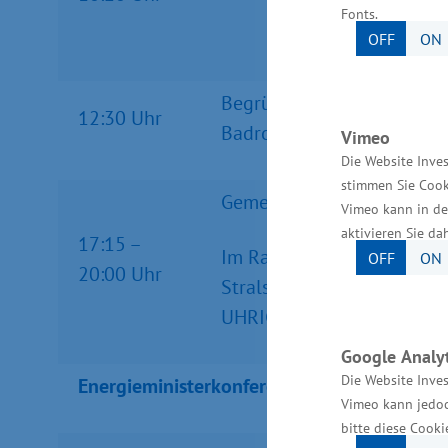
Fonts.
OFF
ON
Begrüßung der Konferenzte
12:30 Uhr
Badrow
Vimeo
Die Website Inves
stimmen Sie Cook
Gemeinsamer Besuch des W
Vimeo kann in de
aktivieren Sie da
17:15 –
Im Rahmen einer Führung w
OFF
ON
20:00 Uhr
Stralsund sowie die Brenn
UHRIG Energie GmbH zeig
Google Analyt
Die Website Inves
Energieministerkonferenz EnMK (5.12.2025
Vimeo kann jedoc
bitte diese Cooki