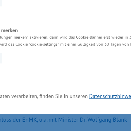
n merken
llungen merken" aktivieren, dann wird das Cookie-Banner erst wieder in 
 die Ministerinnen und
wird das Cookie "cookie-settings" mit einer Gültigkeit von 30 Tagen von
onferenz (ca. 5 Minuten)
aten verarbeiten, finden Sie in unseren
Datenschutzhinwe
n das Goldene Buch der Hansestadt Stralsund
uss der EnMK, u.a. mit Minister Dr. Wolfgang Blank