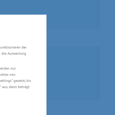
Funktionieren der
ür die Auswertung
werden nur
ookies von
ettings" gesetzt, bis
im Steinsaal
" aus, dann beträgt