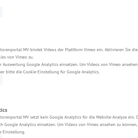
ilnehmenden durch Minister Dr. Blank und den Ober
torenportal MV bindet Videos der Plattform Vimeo ein. Aktivieren Sie di
ies von Vimeo zu.
erftgeländes Stralsund
r Auswertung Google Analytics einsetzen. Um Videos von Vimeo ansehen
her bitte die Cookie-Einstellung für Google Analytics.
erden verschiedene Projekte vorgestellt, darunter 
stoffzelle von new enerday. Die Firma elementarhy p
t ein Wärmewende-Projekt mit Abwasserwärme.
ics
torenportal MV setzt kein Google Analytics für die Website-Analyse ein. 
)
h Google Analytics einsetzen. Um Videos von Vimeo ansehen zu können, 
e-Einstellung.