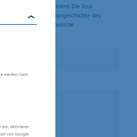
s ThaiGer H2 Racing Teams. Die Tour
utzung, die Entwicklungsgeschichte des
nhaltet zudem anschauliche
Sie werden nach
ein. Aktivieren
ften von Google