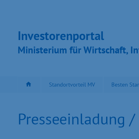
Inves­toren­por­tal
Ministeri­um für Wirt­schaft, In
Standortvorteil MV
Besten Sta
Presseeinladung /