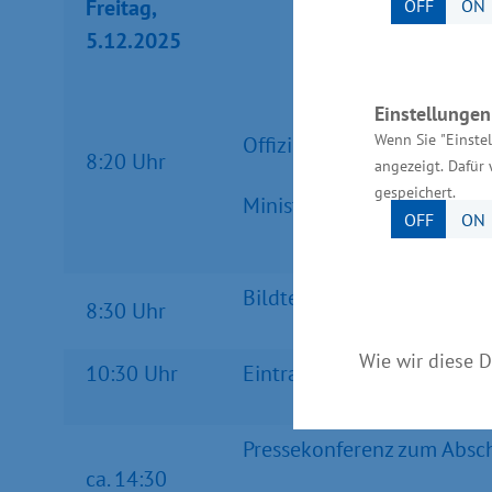
Freitag,
OFF
ON
5.12.2025
Einstellunge
Wenn Sie "Einste
Offizieller Fototermin für
8:20 Uhr
angezeigt. Dafür 
gespeichert.
Minister, Senatorinnen
OFF
ON
Bildtermin zu Beginn der K
8:30 Uhr
Wie wir diese D
10:30 Uhr
Eintragung der Minister i
Pressekonferenz zum Abschl
ca. 14:30