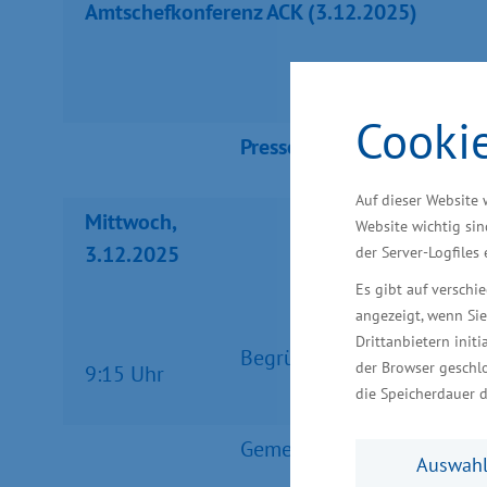
Amtschefkonferenz ACK (3.12.2025)
Cooki
Presserelevant / presseöff
Auf dieser Website 
Mittwoch,
Website wichtig sin
3.12.2025
der Server-Logfiles
Es gibt auf versch
angezeigt, wenn Sie
Drittanbietern initi
Begrüßung der Konferenzte
der Browser geschlo
9:15 Uhr
die Speicherdauer d
Gemeinsamer Besuch der H
Auswahl