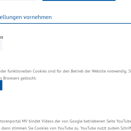
labor für Alternative Energien und die Werkstatt de
rstoff-Kreislauf, die Wasserstoffherstellung und -n
tellungen vornehmen
wie das Urban-Konzept-Fahrzeug. Das Programm bei
rimente mit Wasserstoff.
en
)
oder funktionellen Cookies sind für den Betrieb der Website notwendig. 
entlich
s Browsers gelöscht.
storenportal MV bindet Videos der von Google betriebenen Seite YouTube 
 die Amtschefs- und chefinnen
t, dann stimmen Sie Cookies von YouTube zu. YouTube nutzt zudem Schri