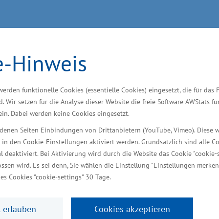
e-Hinweis
entlich
werden funktionelle Cookies (essentielle Cookies) eingesetzt, die für das 
d. Wir setzen für die Analyse dieser Website die freie Software AWStats f
 ein. Dabei werden keine Cookies eingesetzt.
iedenen Seiten Einbindungen von Drittanbietern (YouTube, Vimeo). Diese 
 in den Cookie-Einstellungen aktiviert werden. Grundsätzlich sind alle C
al deaktiviert. Bei Aktivierung wird durch die Website das Cookie "cookie-s
ilnehmenden durch die Staatssekretärin Ines Jesse 
ssen wird. Es sei denn, Sie wählen die Einstellung "Einstellungen merken
es Cookies "cookie-settings" 30 Tage.
ochschule Stralsund
 erlauben
Cookies akzeptieren