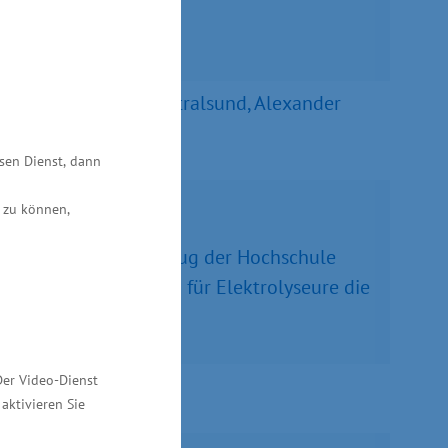
bürgermeister von Stralsund, Alexander
esen Dienst, dann
 zu können,
das Wasserstofffahrzeug der Hochschule
räsentiert Membranen für Elektrolyseure die
Der Video-Dienst
aktivieren Sie