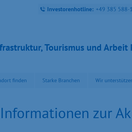
Investorenhotline:
+49 385 588-
fra­struk­tur, Tou­ris­mus und Ar­bei
ndort finden
Starke Branchen
Wir unterstütze
 Informationen zur Ak