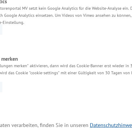
Einheitlicher Ansprechpartner
ics
torenportal MV setzt kein Google Analytics für die Website-Analyse ein. 
MV Serviceportal
h Google Analytics einsetzen. Um Videos von Vimeo ansehen zu können, 
e-Einstellung.
Aktuelle Broschüren und Downloads
Aktuelle Meldungen
Impressum
Datenschutz
n merken
llungen merken" aktivieren, dann wird das Cookie-Banner erst wieder in 
Bildnachweis
wird das Cookie "cookie-settings" mit einer Gültigkeit von 30 Tagen von
Barrierefreiheit
Cookie-Einstellungen verwalten
aten verarbeiten, finden Sie in unseren
Datenschutzhinwe