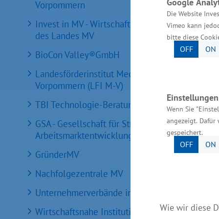
Google Analyt
Vorpommern
Die Website Inves
Invest in MV - Wirtschaftsfördergesellschaft
Vimeo kann jedoc
des Landes MV
bitte diese Cooki
OFF
ON
BioCon Valley®GmbH
Landesförderinstitut Mecklenburg-
Vorpommern (LFI M-V)
Einstellunge
TBI Technologie-Beratungs-Institut GmbH
Wenn Sie "Einste
angezeigt. Dafür 
GSA - Gesellschaft für Struktur &
gespeichert.
Arbeitsmarktentwicklung mbH
OFF
ON
GründerMV
Nachfolgezentrale MV
Unternehmerverbände in MV
Wie wir diese D
Wirtschaftsnahe Institutionen und Kammern