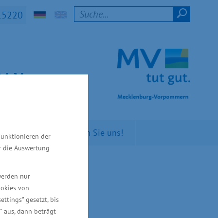
15220
t M-V
n Sie
Kontaktieren Sie uns!
Funktionieren der
ür die Auswertung
werden nur
ookies von
ettings" gesetzt, bis
" aus, dann beträgt