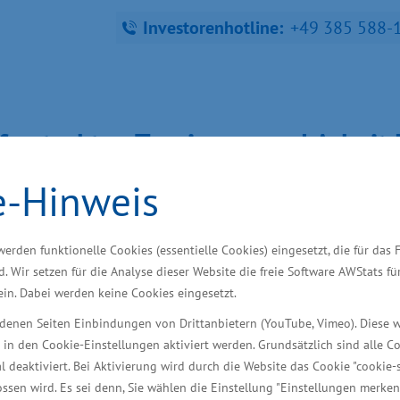
Investorenhotline:
+49 385 588-
fra­struk­tur, Tou­ris­mus und Ar­bei
e-Hinweis
ndort finden
Starke Branchen
Wir unterstütze
werden funktionelle Cookies (essentielle Cookies) eingesetzt, die für das 
d. Wir setzen für die Analyse dieser Website die freie Software AWStats f
 ein. Dabei werden keine Cookies eingesetzt.
neworkshop
iedenen Seiten Einbindungen von Drittanbietern (YouTube, Vimeo). Diese 
 in den Cookie-Einstellungen aktiviert werden. Grundsätzlich sind alle C
al deaktiviert. Bei Aktivierung wird durch die Website das Cookie "cookie-s
ssen wird. Es sei denn, Sie wählen die Einstellung "Einstellungen merken