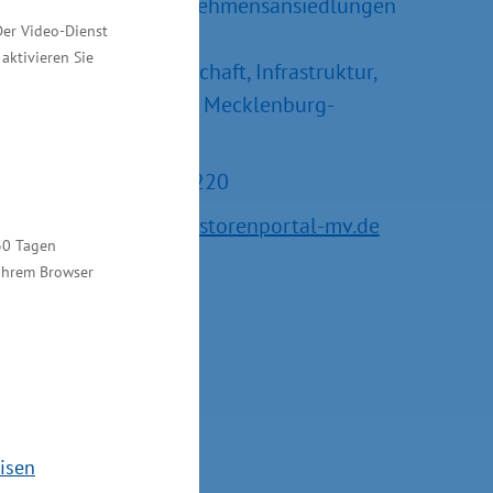
Referatsleiter Unternehmensansiedlungen
Der Video-Dienst
und –erweiterungen
aktivieren Sie
Ministerium für Wirtschaft, Infrastruktur,
Tourismus und Arbeit Mecklenburg-
Vorpommern
Tel.: +49 385 588-15220
E-Mail:
service@investorenportal-mv.de
30 Tagen
 Ihrem Browser
isen