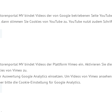
bewerb stärken und kann auch langfristig für volle A
klung ein Gewinn für die Region und unser Bundesland
storenportal MV bindet Videos der von Google betriebenen Seite YouTube 
herheitspolitischen Herausforderungen in der Ostsee
t, dann stimmen Sie Cookies von YouTube zu. YouTube nutzt zudem Schri
bei als verlässlicher Partner – mit kurzen Wegen z
eschäftigung im Land.
torenportal MV bindet Videos der Plattform Vimeo ein. Aktivieren Sie di
ies von Vimeo zu.
r Auswertung Google Analytics einsetzen. Um Videos von Vimeo ansehen
her bitte die Cookie-Einstellung für Google Analytics.
Services
Kontakt für Investoren