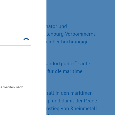
 Kurs“
sowie maritimer Koordinator und
ie besondere Rolle Mecklenburg-Vorpommerns
bringt vom 22.-24. September hochrangige
Sicherheits- und Standortpolitik“, sagte
ende Fähigkeiten, die für die maritime
Sie werden nach
 Einstieg von Rheinmetall in den maritimen
 den Kauf der NVL-Group und damit der Peene-
ie Branche ist. Der Einstieg von Rheinmetall