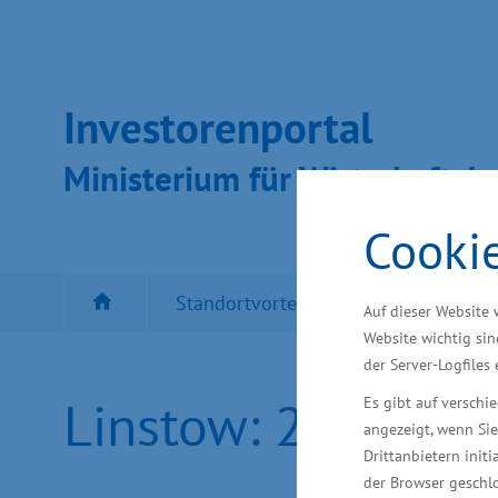
Inves­toren­por­tal
Ministeri­um für Wirt­schaft, In
Cooki
Standortvorteil MV
Besten Sta
Auf dieser Website 
Website wichtig sin
der Server-Logfiles
Linstow: 27. Mari
Es gibt auf versch
angezeigt, wenn Sie
Drittanbietern initi
der Browser geschlo