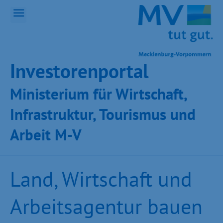
Inves­toren­por­tal
Ministeri­um für Wirt­schaft,
Infra­struk­tur, Tou­ris­mus und
Ar­beit M-V
Land, Wirtschaft und
Arbeitsagentur bauen