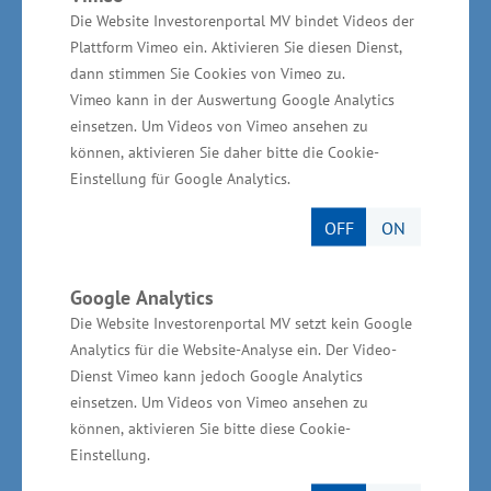
sozialversicherungspflichtig Beschäftigten
Die Website Investorenportal MV bindet Videos der
67.000 bereits 60 Jahren und älter sind, 9.000
Plattform Vimeo ein. Aktivieren Sie diesen Dienst,
von ihnen sind sogar über 65 Jahre alt:
dann stimmen Sie Cookies von Vimeo zu.
Vimeo kann in der Auswertung Google Analytics
„Tatsache ist, dass in vielen Branchen aktueller
einsetzen. Um Videos von Vimeo ansehen zu
Fachkräftebedarf besteht, zusätzlich der
können, aktivieren Sie daher bitte die Cookie-
Ersatzbedarf durch die Übergänge in Rente. Es
Einstellung für Google Analytics.
gilt also die Fachkräftegewinnung zu
OFF
ON
internationalisieren. Daher wird die Fachkräfte-
Service-Zentrale eng an der Seite der hiesiger
Google Analytics
Unternehmen stehen, um notwendige
Die Website Investorenportal MV setzt kein Google
Rekrutierungsprozesse zum Erfolg zu bringen.“
Analytics für die Website-Analyse ein. Der Video-
Dienst Vimeo kann jedoch Google Analytics
„Die Integration von ausländischen Fach- und
einsetzen. Um Videos von Vimeo ansehen zu
Arbeitskräften kann einen Beitrag zur Stärkung
können, aktivieren Sie bitte diese Cookie-
Einstellung.
der regionalen Unternehmen leisten, die