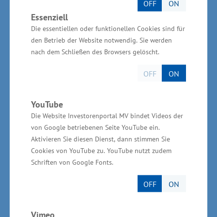
OFF
ON
durch alle zuständigen Stellen zu durchlaufen.
Essenziell
Die Fachkräfte-Service-Zentrale bietet durch
Die essentiellen oder funktionellen Cookies sind für
alle Kooperationspartner eine echte
den Betrieb der Website notwendig. Sie werden
Dienstleistung für die Unternehmen und wird
nach dem Schließen des Browsers gelöscht.
mit dazu beitragen, Bürokratie abzubauen, was
OFF
ON
zu einer spürbaren Entlastung auf
Unternehmensseite führt“, sagte Klaus-Jürgen
YouTube
Strupp, Präsident der IHK zu Rostock, die derzeit
Die Website Investorenportal MV bindet Videos der
geschäftsführende Industrie- und
von Google betriebenen Seite YouTube ein.
Handelskammer der Industrie- und
Aktivieren Sie diesen Dienst, dann stimmen Sie
Handelskammern Mecklenburg-Vorpommerns
Cookies von YouTube zu. YouTube nutzt zudem
Schriften von Google Fonts.
ist.
OFF
ON
Markus Biercher, Chef der Regionaldirektion
Nord, weiß, dass von derzeit 577.000
Vimeo