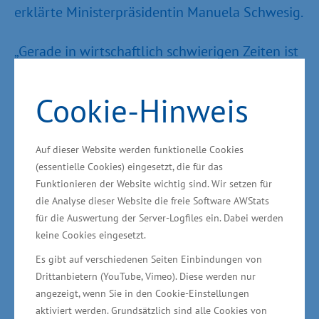
erklärte Ministerpräsidentin Manuela Schwesig.
„Gerade in wirtschaftlich schwierigen Zeiten ist
es wichtig, den Unternehmen im Land, die nach
wie vor händeringend Arbeits- und Fachkräfte
Cookie-Hinweis
und Auszubildende suchen, Unterstützung zu
geben bei der Umsetzung ihrer eigenen
Auf dieser Website werden funktionelle Cookies
Rekrutierungsbemühungen aus Drittstaaten.
(essentielle Cookies) eingesetzt, die für das
Der Bedarf der Unternehmen ist momentan in
Funktionieren der Website wichtig sind. Wir setzen für
den Branchen und in den Regionen im Land
die Analyse dieser Website die freie Software AWStats
für die Auswertung der Server-Logfiles ein. Dabei werden
unterschiedlich ausgeprägt. Daher bin ich froh,
keine Cookies eingesetzt.
dass bestehende Behörden und Institutionen in
Es gibt auf verschiedenen Seiten Einbindungen von
der Fachkräfte-Service-Zentrale
Drittanbietern (YouTube, Vimeo). Diese werden nur
zusammenrücken und ab sofort ein tatkräftiges,
angezeigt, wenn Sie in den Cookie-Einstellungen
behördenübergreifendes Team bilden, das auch
aktiviert werden. Grundsätzlich sind alle Cookies von