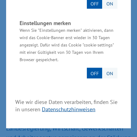
Fachkräfte suchen - wie beispielsweise im
OFF
ON
Nahrungsmittelhandwerk. Nach
abgeschlossenem Sprachkurs sollten sie
Einstellungen merken
schnellstmöglich ihre Arbeit aufnehmen
Wenn Sie "Einstellungen merken" aktivieren, dann
können. Dafür ist eine zentrale Anlaufstelle
wird das Cookie-Banner erst wieder in 30 Tagen
angezeigt. Dafür wird das Cookie "cookie-settings"
effizient. Die Handwerkskammern stehen mit
mit einer Gültigkeit von 30 Tagen von Ihrem
einem breiten Beratungsangebot den
Browser gespeichert.
potenziellen Fachkräften zur Seite“, so Präsident
OFF
ON
Axel Hochschild von der Arbeitsgemeinschaft
der Handwerkskammern in MV.
Der Aufbau der Fachkräfte-Service-Zentrale
Wie wir diese Daten verarbeiten, finden Sie
in unseren
Datenschutzhinweisen
geht auf einen Beschluss des
Zukunftsbündnisses MV zurück, in dem
Landesregierung, Wirtschaft, Gewerkschaften