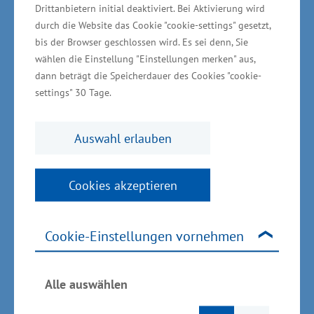
digital gut erreichbar ist und landesweit wirken
Drittanbietern initial deaktiviert. Bei Aktivierung wird
durch die Website das Cookie "cookie-settings" gesetzt,
soll. Den Unternehmen wird dadurch Arbeit
bis der Browser geschlossen wird. Es sei denn, Sie
abgenommen und sie werden eng im gesamten
wählen die Einstellung "Einstellungen merken" aus,
Prozess der gesteuerten Erwerbsmigration
dann beträgt die Speicherdauer des Cookies "cookie-
begleitet – wenn sie dies wünschen“, erklärte
settings" 30 Tage.
der Minister für Wirtschaft, Infrastruktur,
Tourismus und Arbeit Dr. Wolfgang Blank.
Auswahl erlauben
„Für die überwiegend kleinen und mittleren
Cookies akzeptieren
Unternehmen in unserem Land stellt die
Fachkräfte-Service-Zentrale MV eine große
Cookie-Einstellungen vornehmen
Entlastung dar. Unternehmerinnen und
Unternehmern fehlen neben ihrem
Kerngeschäft die Ressourcen und Kapazitäten,
Alle auswählen
um den Prozess der Fachkräfteeinwanderung