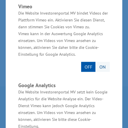
wie IUQ verbinden wirtschaftliche
Vimeo
Die Website Investorenportal MV bindet Videos der
Leistungsfähigkeit mit wissenschaftlicher
Plattform Vimeo ein. Aktivieren Sie diesen Dienst,
Expertise und Innovationsbereitschaft. Das ist
dann stimmen Sie Cookies von Vimeo zu.
ein echter Standortvorteil für Mecklenburg-
Vimeo kann in der Auswertung Google Analytics
Vorpommern“, betonte Minister Dr. Blank.
einsetzen. Um Videos von Vimeo ansehen zu
können, aktivieren Sie daher bitte die Cookie-
Einstellung für Google Analytics.
OFF
ON
Google Analytics
Die Website Investorenportal MV setzt kein Google
Partner im Land
Analytics für die Website-Analyse ein. Der Video-
Dienst Vimeo kann jedoch Google Analytics
einsetzen. Um Videos von Vimeo ansehen zu
Ministerium für Wirtschaft, Infrastruktur,
können, aktivieren Sie bitte diese Cookie-
Tourismus und Arbeit Mecklenburg-Vorpommern
Einstellung.