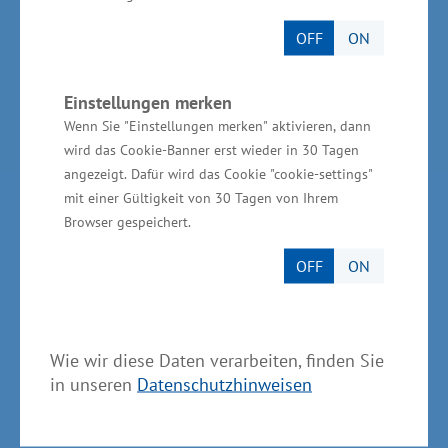
Invest in MV - Wirtschaftsfördergesellschaft des
OFF
ON
Landes MV
BioCon Valley®GmbH
Einstellungen merken
Landesförderinstitut Mecklenburg-Vorpommern
Wenn Sie "Einstellungen merken" aktivieren, dann
(LFI M-V)
wird das Cookie-Banner erst wieder in 30 Tagen
angezeigt. Dafür wird das Cookie "cookie-settings"
TBI Technologie-Beratungs-Institut GmbH
mit einer Gültigkeit von 30 Tagen von Ihrem
GSA - Gesellschaft für Struktur &
Browser gespeichert.
Arbeitsmarktentwicklung mbH
OFF
ON
GründerMV
Nachfolgezentrale MV
Wie wir diese Daten verarbeiten, finden Sie
Unternehmerverbände in MV
in unseren
Datenschutzhinweisen
Wirtschaftsnahe Institutionen und Kammern des
Landes MV