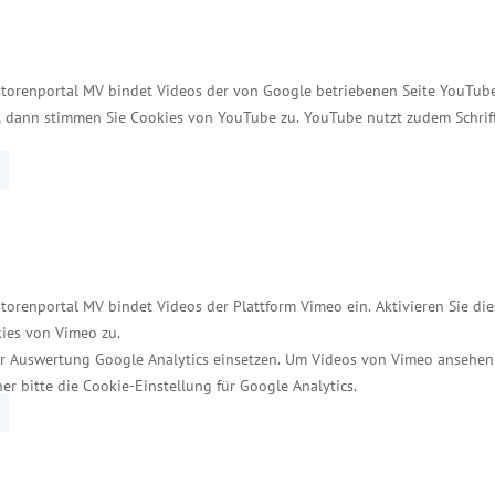
auf die Kon­struktion, Produktion, Montage, Validie
 Filtern. Diese ermöglichen einen gleichmäßigen un
storenportal MV bindet Videos der von Google betriebenen Seite YouTube 
t, dann stimmen Sie Cookies von YouTube zu. YouTube nutzt zudem Schri
 zuverlässige Dosierung, die in der Pharmaindustrie, d
 Raumfahrt Anwendung findet – und in Geräten der Med
hnologie eingebaut wird.
mit gegen­wärtig 90 Mitarbeitenden hat sich vom Sta
ngen in Chicago/USA und Strasbourg/Frankreich. Gesc
torenportal MV bindet Videos der Plattform Vimeo ein. Aktivieren Sie di
ies von Vimeo zu.
r Auswertung Google Analytics einsetzen. Um Videos von Vimeo ansehen
her bitte die Cookie-Einstellung für Google Analytics.
cts Services Germany GmbH
ves Unternehmen für Prüfung, Inspektion und Zertifi