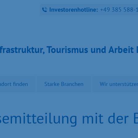
Investorenhotline:
+49 385 588-
fra­struk­tur, Tou­ris­mus und Ar­bei
ndort finden
Starke Branchen
Wir unterstütze
mitteilung mit der 