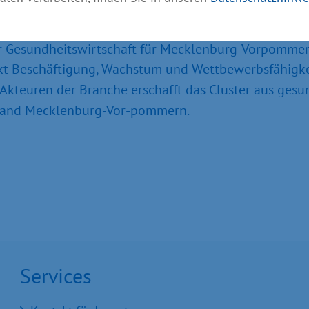
Gesundheits­wirtschaft für Mecklenburg-Vorpommern. 
rkt Beschäftigung, Wachs­tum und Wettbewerbsfähigke
 Akteuren der Branche erschafft das Cluster aus ges
sland Mecklenburg-Vor-pommern.
Services