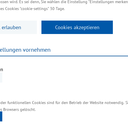
 Valley
-Start-up- und Unternehmens
ssen wird. Es sei denn, Sie wählen die Einstellung "Einstellungen merken
es Cookies "cookie-settings" 30 Tage.
echnologien GmbH
 erlauben
Cookies akzeptieren
 entwickelt und produziert mit über 30 Mitarbeitend
tellungen vornehmen
xen und in der Forschung eingesetzt werden. Zu den 
molekulare Diagnostik, Immunologie oder Patho­logi
nsmittel-, Inhalations- und Umweltallergene, die in 
en
oder zu behandeln. Davon stellt DST über 600 her.
P übernom­men, einem Unternehmen aus Wendelsheim
nostik ist. Geschäftsführer ist Dr. Torsten Matthias
oder funktionellen Cookies sind für den Betrieb der Website notwendig. 
s Browsers gelöscht.