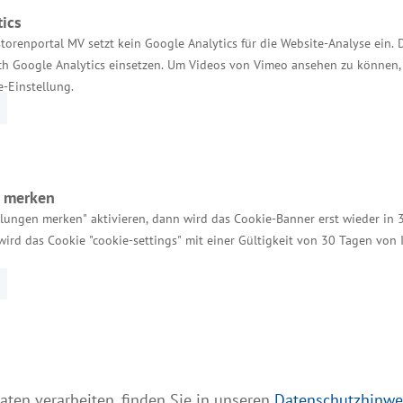
 Mit­arbeitende in mehr als 1.600 Niederlassungen. 
ics
kte und Infrastrukturen und ist spezialisiert auf Q
torenportal MV setzt kein Google Analytics für die Website-Analyse ein. 
h Google Analytics einsetzen. Um Videos von Vimeo ansehen zu können, 
e-Einstellung.
Consumer Pro­ducts Services Germany GmbH die zentr
 sind nach Angaben des Unternehmens über 100 Mitar­b
amit Medizinprodukte aller Risiko-klassen in Deutsc
n merken
llungen merken" aktivieren, dann wird das Cookie-Banner erst wieder in 
wird das Cookie "cookie-settings" mit einer Gültigkeit von 30 Tagen von
 in Mecklenburg-Vorpommern:
ruttowert­schöpfung: Die Gesundheits­wirtschaft ist 
r siebte Euro an Bruttowertschöpfung entsteht hier.
aten verarbeiten, finden Sie in unseren
Datenschutzhinwe