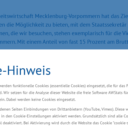
eitswirtschaft Mecklenburg-Vorpommern hat das Ziel
 die Möglichkeit zu bieten, mit dem Staatssekretär
en, die wir besuchen, stehen exemplarisch für die Vi
ern. Mit einem Anteil von fast 15 Pro­zent am Brut
e-Hinweis
®
ey
GmbH, dem Netzwerk der Gesundheitswirtschaft f
ausforderungen und aktuellen Entwicklungen der Bran
®
werden funktionelle Cookies (essentielle Cookies) eingesetzt, die für das 
ars Bauer, Geschäftsführer der BioCon Valley
GmbH.
d. Wir setzen für die Analyse dieser Website die freie Software AWStats f
 ein. Dabei werden keine Cookies eingesetzt.
blierte Unter­nehmen mit ihren Lösungen in der Gesund
iedenen Seiten Einbindungen von Drittanbietern (YouTube, Vimeo). Diese 
maindustrie sowie für die zertifizierte Sicher­heit v
 in den Cookie-Einstellungen aktiviert werden. Grundsätzlich sind alle C
al deaktiviert. Bei Aktivierung wird durch die Website das Cookie "cookie-s
®