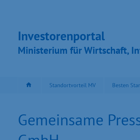
Inves­toren­por­tal
Ministeri­um für Wirt­schaft, In
Standortvorteil MV
Besten Sta
Gemeinsame Presse
GmbH