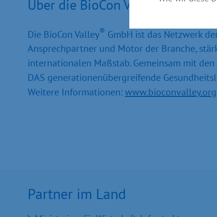
®
Über die BioCon Valley
GmbH:
®
Die BioCon Valley
GmbH ist das Netzwerk der 
Ansprech­partner und Motor der Branche, stä
internationalen Maßstab. Ge­meinsam mit den
DAS gene­rationenübergreifende Gesundheit
Weitere Informationen:
www.bioconvalley.org
Partner im Land