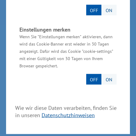
OFF
ON
Services
Einstellungen merken
Kontakt für Investoren
Wenn Sie "Einstellungen merken" aktivieren, dann
wird das Cookie-Banner erst wieder in 30 Tagen
Einheitlicher Ansprechpartner
angezeigt. Dafür wird das Cookie "cookie-settings"
mit einer Gültigkeit von 30 Tagen von Ihrem
MV Serviceportal
Browser gespeichert.
Aktuelle Broschüren und Downloads
OFF
ON
Aktuelle Meldungen
Impressum
Wie wir diese Daten verarbeiten, finden Sie
Datenschutz
in unseren
Datenschutzhinweisen
Bildnachweis
Barrierefreiheit