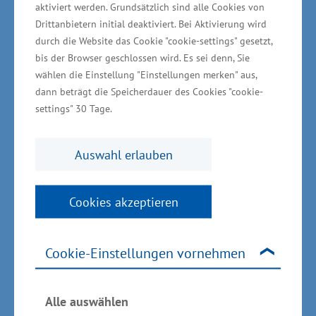
aktiviert werden. Grundsätzlich sind alle Cookies von
Bei mehr als 50 Aktionen zeigen Unternehmen,
Drittanbietern initial deaktiviert. Bei Aktivierung wird
Initiativen und Institutionen, wie vielfältig und
durch die Website das Cookie "cookie-settings" gesetzt,
faszinierend erneuerbare Energien sein können.
bis der Browser geschlossen wird. Es sei denn, Sie
wählen die Einstellung "Einstellungen merken" aus,
Ob Solar- oder Bioenergie, Windkraft,
dann beträgt die Speicherdauer des Cookies "cookie-
Wasserstoff oder Elektromobilität – hier wird
settings" 30 Tage.
aus Technik echtes Erlebnis: Wie klingt
eigentlich eine Offshore-Windenergieanlage
Auswahl erlauben
aus nächster Nähe? Was passiert hinter den
Kulissen eines Wärmespeichers in Rostock? Und
Cookies akzeptieren
wer gewinnt beim Familiencup auf der Carrera-
Bahn im Leea Neustrelitz?
Cookie-Einstellungen vornehmen
Akteurinnen und Akteure, die Lust haben, die
Energiewende erlebbar zu machen, sind
Alle auswählen
herzlich eingeladen, am EnergieTag MV