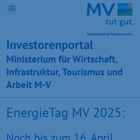
Inves­toren­por­tal
Ministeri­um für Wirt­schaft,
Infra­struk­tur, Tou­ris­mus und
Ar­beit M-V
EnergieTag MV 2025:
Noch bis zum 16. April