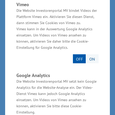
Invest in MV - Wirtschaftsfördergesellschaft des
Vimeo
Landes MV
Die Website Investorenportal MV bindet Videos der
Plattform Vimeo ein. Aktivieren Sie diesen Dienst,
BioCon Valley®GmbH
dann stimmen Sie Cookies von Vimeo zu.
Landesförderinstitut Mecklenburg-Vorpommern
Vimeo kann in der Auswertung Google Analytics
(LFI M-V)
einsetzen. Um Videos von Vimeo ansehen zu
können, aktivieren Sie daher bitte die Cookie-
TBI Technologie-Beratungs-Institut GmbH
Einstellung für Google Analytics.
GSA - Gesellschaft für Struktur &
OFF
ON
Arbeitsmarktentwicklung mbH
GründerMV
Google Analytics
Nachfolgezentrale MV
Die Website Investorenportal MV setzt kein Google
Analytics für die Website-Analyse ein. Der Video-
Unternehmerverbände in MV
Dienst Vimeo kann jedoch Google Analytics
einsetzen. Um Videos von Vimeo ansehen zu
Wirtschaftsnahe Institutionen und Kammern des
können, aktivieren Sie bitte diese Cookie-
Landes MV
Einstellung.