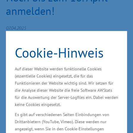
anmelden!
07.04.2025
Am 26. April 2025 heißt es in ganz
Mecklenburg-Vorpommern:
Ganz klar.
Cookie-Hinweis
Erneuerbar.
An diesem Tag findet, zum
inzwischen zehnten Mal, der EnergieTag MV
Auf dieser Website werden funktionelle Cookies
statt.
(essentielle Cookies) eingesetzt, die für das
Funktionieren der Website wichtig sind. Wir setzen für
Noch bis zum
16. April
können Aktionen,
die Analyse dieser Website die freie Software AWStats
Führungen oder Mitmachformate für den
für die Auswertung der Server-Logfiles ein. Dabei werden
EnergieTag MV 2025 angemeldet werden – ob
keine Cookies eingesetzt.
im Betrieb, auf dem Marktplatz oder im eigenen
Es gibt auf verschiedenen Seiten Einbindungen von
Drittanbietern (YouTube, Vimeo). Diese werden nur
Zuhause.
angezeigt, wenn Sie in den Cookie-Einstellungen