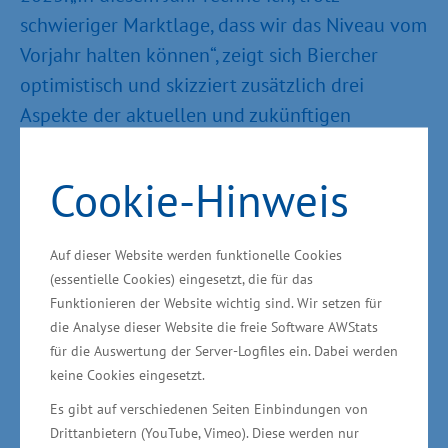
schwieriger Marktlage, dass wir das Niveau vom
Vorjahr halten können“, zeigt sich Biercher
optimistisch und skizziert zusätzlich drei
Aspekte der aktuellen und zukünftigen
Fachkräftesicherung im Land:
Cookie-Hinweis
Unternehmen sollten sich dreimal überlegen,
ob sie ihre langjährige Arbeits- und Fachkraft
Auf dieser Website werden funktionelle Cookies
entlassen, weil 154.000 Beschäftige 55 Jahre
(essentielle Cookies) eingesetzt, die für das
und älter sind und zeitnah in den Ruhestand
Funktionieren der Website wichtig sind. Wir setzen für
wechseln werden. Personelle Engpässe sind
die Analyse dieser Website die freie Software AWStats
vorprogrammiert.
für die Auswertung der Server-Logfiles ein. Dabei werden
keine Cookies eingesetzt.
Die berufliche Aus- und Weiterbildung von
Es gibt auf verschiedenen Seiten Einbindungen von
Arbeitsuchenden hat für die regionalen
Drittanbietern (YouTube, Vimeo). Diese werden nur