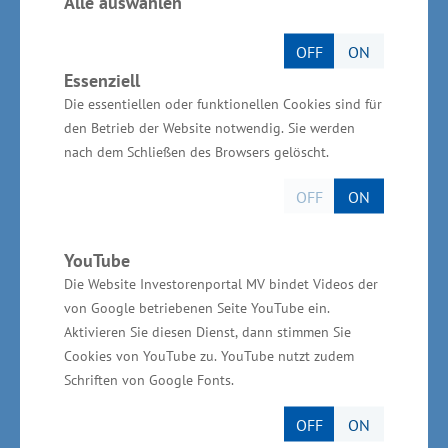
Alle auswählen
Ausbildungsplätze bis 2027 geschaffen. Mit der
zweiten Bauetappe unseres neuen Werkes
OFF
ON
werden weitere 300 Arbeitsplätze und 15
Essenziell
zusätzliche Ausbildungsplätze bis 2029
Die essentiellen oder funktionellen Cookies sind für
entstehen. Damit erweitert Ypsomed nicht nur
den Betrieb der Website notwendig. Sie werden
nach dem Schließen des Browsers gelöscht.
die Produktionskapazitäten, sondern leistet
auch einen wichtigen Beitrag zur
OFF
ON
wirtschaftlichen Entwicklung der Region. Unser
Ziel ist es, nicht nur sichere neue Arbeitsplätze
YouTube
zu schaffen, sondern unseren Mitarbeitenden
Die Website Investorenportal MV bindet Videos der
auch die Möglichkeit zu geben, sich
von Google betriebenen Seite YouTube ein.
Aktivieren Sie diesen Dienst, dann stimmen Sie
kontinuierlich weiterzuentwickeln. Dabei legen
Cookies von YouTube zu. YouTube nutzt zudem
wir großen Wert auf die Aus- und Weiterbildung
Schriften von Google Fonts.
unserer Mitarbeitenden, um nachhaltige
OFF
ON
Perspektiven für die Region zu schaffen.“