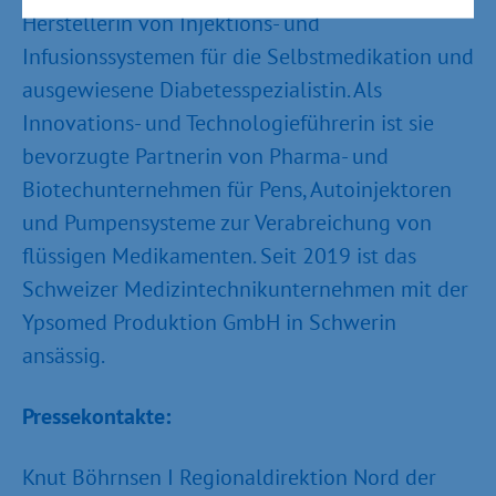
Herstellerin von Injektions- und
Infusionssystemen für die Selbstmedikation und
ausgewiesene Diabetesspezialistin. Als
Innovations- und Technologieführerin ist sie
bevorzugte Partnerin von Pharma- und
Biotechunternehmen für Pens, Autoinjektoren
und Pumpensysteme zur Verabreichung von
flüssigen Medikamenten. Seit 2019 ist das
Schweizer Medizintechnikunternehmen mit der
Ypsomed Produktion GmbH in Schwerin
ansässig.
Pressekontakte:
Knut Böhrnsen I Regionaldirektion Nord der