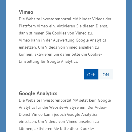
Gemeinsames Statement:
Vimeo
Die Website Investorenportal MV bindet Videos der
Plattform Vimeo ein. Aktivieren Sie diesen Dienst,
Die drei Arbeitsmarktexperten wissen um die
dann stimmen Sie Cookies von Vimeo zu.
Herausforderungen des Arbeitsmarktes in
Vimeo kann in der Auswertung Google Analytics
Mecklenburg-Vorpommern, fordern aber
einsetzen. Um Videos von Vimeo ansehen zu
zusätzliche Anstrengungen, um den Übergang
können, aktivieren Sie daher bitte die Cookie-
Einstellung für Google Analytics.
von der Schule in eine Berufsausbildung zu
verbessern:
OFF
ON
„Unsere Beschäftigten verfügen im großen
Google Analytics
Maße über eine hohe fachliche Flexibilität und
Die Website Investorenportal MV setzt kein Google
regionale Mobilität. Oft wichtige
Analytics für die Website-Analyse ein. Der Video-
Grundvoraussetzung in einem Flächenland, um
Dienst Vimeo kann jedoch Google Analytics
einsetzen. Um Videos von Vimeo ansehen zu
freie Jobs in Unternehmen besetzen zu können.
können, aktivieren Sie bitte diese Cookie-
Diese Faktoren spielen mit Blick auf gesuchte