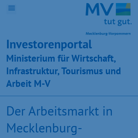
Inves­toren­por­tal
Ministeri­um für Wirt­schaft,
Infra­struk­tur, Tou­ris­mus und
Ar­beit M-V
Der Arbeitsmarkt in
Mecklenburg-