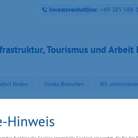
Investorenhotline:
+49 385 588-
fra­struk­tur, Tou­ris­mus und Ar­bei
ndort finden
Starke Branchen
Wir unterstütze
ag MV
e-Hinweis