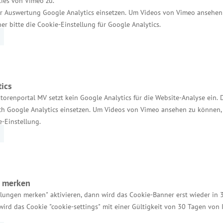
ies von Vimeo zu.
r Auswertung Google Analytics einsetzen. Um Videos von Vimeo ansehen
iche Übersicht über alle geplanten Aktionen:
www.
e
her bitte die Cookie-Einstellung für Google Analytics.
ics
torenportal MV setzt kein Google Analytics für die Website-Analyse ein. 
h Google Analytics einsetzen. Um Videos von Vimeo ansehen zu können, 
Services
e-Einstellung.
Kontakt für Investoren
Einheitlicher Ansprechpartner
n merken
MV Serviceportal
llungen merken" aktivieren, dann wird das Cookie-Banner erst wieder in 
Aktuelle Broschüren und Downloads
wird das Cookie "cookie-settings" mit einer Gültigkeit von 30 Tagen von