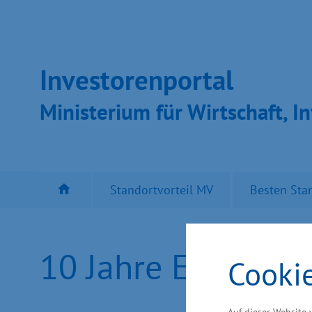
Inves­toren­por­tal
Ministeri­um für Wirt­schaft, In
Standortvorteil MV
Besten Sta
10 Jahre EnergieT
Cooki