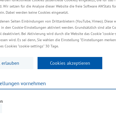
werden funktionelle Cookies (essentielle Cookies) eingesetzt, die für das 
t die perfekte Gelegen­heit, 
d. Wir setzen für die Analyse dieser Website die freie Software AWStats f
 ein. Dabei werden keine Cookies eingesetzt.
iedenen Seiten Einbindungen von Drittanbietern (YouTube, Vimeo). Diese 
 in den Cookie-Einstellungen aktiviert werden. Grundsätzlich sind alle C
23.04.2025
al deaktiviert. Bei Aktivierung wird durch die Website das Cookie "cookie-s
Heute, am Mittwoch, den 23. April 2025, hat Dr. Wolfg
ssen wird. Es sei denn, Sie wählen die Einstellung "Einstellungen merken
Infrastruktur, Tourismus und Arbeit, bei einem Pres
es Cookies "cookie-settings" 30 Tage.
Schwerin einen Ausblick auf das Programm des 10. 
„Ganz klar. Erneuerbar“ finden am Samstag, den 26. A
 erlauben
Cookies akzeptieren
statt.
tellungen vornehmen
Dr. Wolfgang Blank: „Der EnergieTag MV ist die perfe
Energien und die Energiewende vor Ort hautnah zu e
auf eine Windenergieanlage zu klettern oder einen B
en
zehnten Jahr hätten die beteiligten Initiativen, E
viel Engagement ein buntes und spannendes Programm 