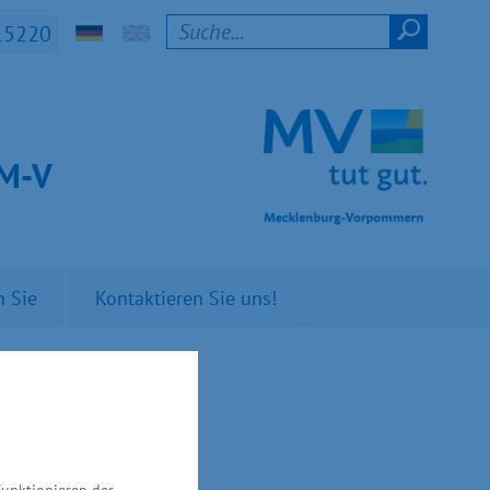
15220
t M-V
n Sie
Kontaktieren Sie uns!