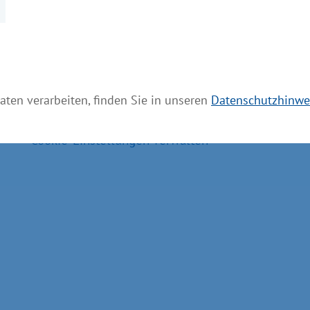
Aktuelle Meldungen
Impressum
Datenschutz
Bildnachweis
aten verarbeiten, finden Sie in unseren
Datenschutzhinwe
Barrierefreiheit
Cookie-Einstellungen verwalten