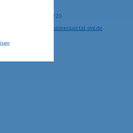
Vorpommern
Tel.: +49 385 588-15220
E-Mail:
service@investorenportal-mv.de
isen