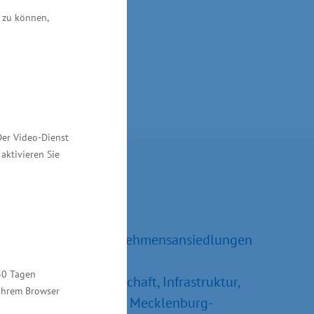
 zu können,
nergietag-mv.de
Der Video-Dienst
aktivieren Sie
Kontakt
Ralf Sippel
Referatsleiter Unternehmensansiedlungen
und –erweiterungen
30 Tagen
Ministerium für Wirtschaft, Infrastruktur,
 Ihrem Browser
Tourismus und Arbeit Mecklenburg-