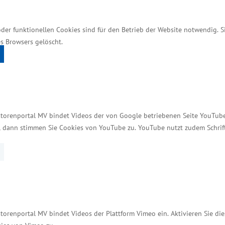
Dr. Blank: „Die Energiewende ist eine große Chance
oder funktionellen Cookies sind für den Betrieb der Website notwendig. 
Unternehmen werden sich in Zukunft dort ansiedeln,
s Browsers gelöscht.
Wind und unsere Sonne werden zum Standortvorteil.“
Schritt des Weges der Energiewende“ mitzunehmen. D
ptanz der erneuerbaren Energien“ werde auch das ne
erung das Ziel, dass die Gemeinden und ihre Bürgeri
e Windenergieanlage oder ein Solarpark gebaut wird
storenportal MV bindet Videos der von Google betriebenen Seite YouTube 
t, dann stimmen Sie Cookies von YouTube zu. YouTube nutzt zudem Schri
es EnergieTags MV am 26. April drei Aktionen besuch
ck. Im Hafen von Loitz besucht er später Aktionen d
 Systems. Am Nachmittag ist Minister Blank zu Gast
torenportal MV bindet Videos der Plattform Vimeo ein. Aktivieren Sie di
hmen und Institutionen ihre Projekte im Zusam­menh