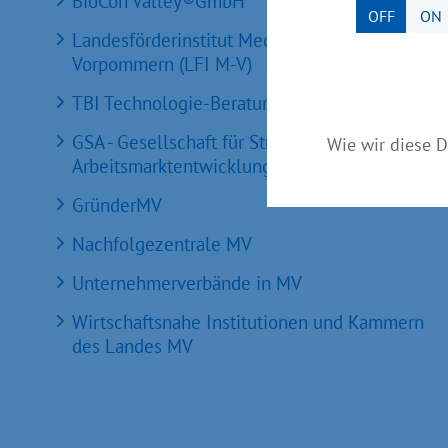
BioCon Valley®GmbH
OFF
ON
Landesförderinstitut Mecklenburg-
Vorpommern (LFI M-V)
TBI Technologie-Beratungs-Institut GmbH
GSA - Gesellschaft für Struktur &
Wie wir diese D
Arbeitsmarktentwicklung mbH
GründerMV
Nachfolgezentrale MV
Unternehmerverbände in MV
Wirtschaftsnahe Institutionen und Kammern
des Landes MV