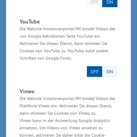
OFF
ON
Sparkassenverband mit den Sparkassen in
Mecklenburg-Vorpommern, die drei Industrie-
YouTube
und Handelskammern in MV, beide
Die Website Investorenportal MV bindet Videos der
Handwerkskammern in MV und die Vereinigung
von Google betriebenen Seite YouTube ein.
der Unternehmensverbände Mecklenburg-
Aktivieren Sie diesen Dienst, dann stimmen Sie
Vorpommern (VUMV).
Cookies von YouTube zu. YouTube nutzt zudem
Schriften von Google Fonts.
Teilnahmebedingungen
OFF
ON
Teilnahmeberechtigt sind alle Unternehmen mit
Vimeo
Sitz oder Niederlassung in Mecklenburg-
Die Website Investorenportal MV bindet Videos der
Vorpommern. Auch wiederholte Vorschläge und
Plattform Vimeo ein. Aktivieren Sie diesen Dienst,
Bewerbungen sind zugelassen und willkommen.
dann stimmen Sie Cookies von Vimeo zu.
Die Unterlagen sind in schriftlicher Form
Vimeo kann in der Auswertung Google Analytics
einsetzen. Um Videos von Vimeo ansehen zu
einzureichen, eine Übersendung per Post, per
können, aktivieren Sie daher bitte die Cookie-