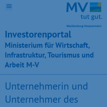
Inves­toren­por­tal
Ministeri­um für Wirt­schaft,
Infra­struk­tur, Tou­ris­mus und
Ar­beit M-V
Unternehmerin und
Unternehmer des