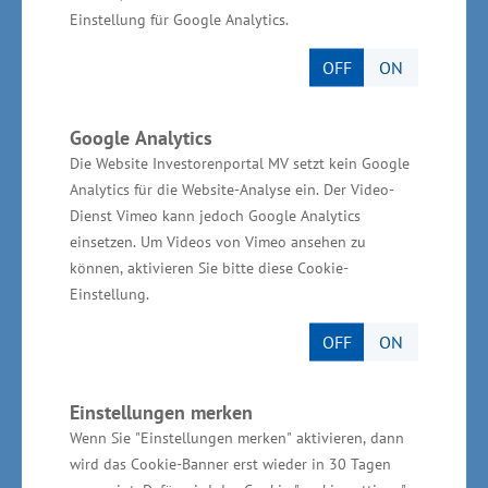
Fax, per E-Mail oder der Versand nach digitaler
Einstellung für Google Analytics.
Bearbeitung des Teilnahmebogens unter
OFF
ON
www.unternehmerpreis-mv.de
sind möglich.
Die Auszeichnung der Preisträger/innen in den
Google Analytics
vier Kategorien umfassen eine Stele
Die Website Investorenportal MV setzt kein Google
Analytics für die Website-Analyse ein. Der Video-
„Unternehmerin und Unternehmer des Jahres in
Dienst Vimeo kann jedoch Google Analytics
MV“, eine Urkunde sowie Preisgelder von
einsetzen. Um Videos von Vimeo ansehen zu
insgesamt 15.000 Euro.
können, aktivieren Sie bitte diese Cookie-
Einstellung.
OFF
ON
Informationen zu Bewerbungen
und Nominierungen:
Einstellungen merken
Wenn Sie "Einstellungen merken" aktivieren, dann
Ministerium für Wirtschaft, Infrastruktur,
wird das Cookie-Banner erst wieder in 30 Tagen