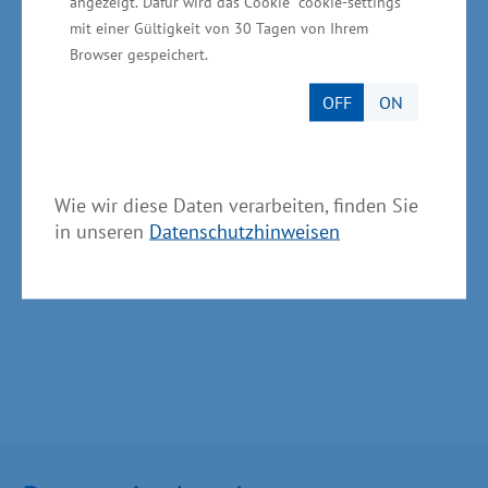
angezeigt. Dafür wird das Cookie "cookie-settings"
Tourismus und Arbeit
mit einer Gültigkeit von 30 Tagen von Ihrem
Browser gespeichert.
Referat 400, Doreen Krätschmann, Johannes-
Stelling-Str. 14, 19053 Schwerin, Telefon:
OFF
ON
0385/588-15401, E-Mail:
d.kraetschmann@wm.mv-regierung.de. Weitere
Informationen sowie Bewerbungen und
Wie wir diese Daten verarbeiten, finden Sie
in unseren
Datenschutzhinweisen
Nominierungen unter www.unternehmerpreis-
mv.de .