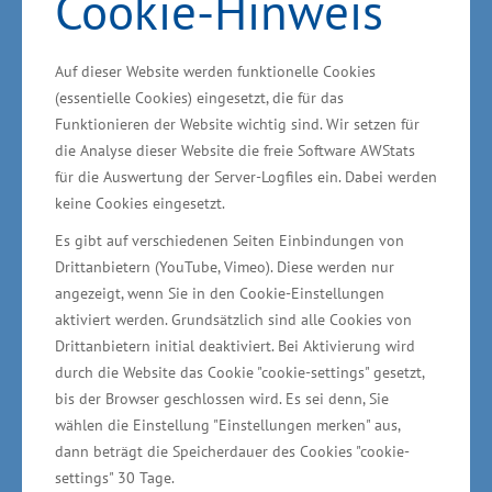
Cookie-Hinweis
Unternehmerpersönlichkeit,
Auf dieser Website werden funktionelle Cookies
Unternehmensentwicklung,
(essentielle Cookies) eingesetzt, die für das
Fachkräftesicherung und Integration,
Funktionieren der Website wichtig sind. Wir setzen für
Nachhaltigkeit.
die Analyse dieser Website die freie Software AWStats
für die Auswertung der Server-Logfiles ein. Dabei werden
keine Cookies eingesetzt.
Die Unternehmerpersönlichkeiten sollen mit
Es gibt auf verschiedenen Seiten Einbindungen von
ihren Ideen, Erfolgen, beispielhaften Konzepten
Drittanbietern (YouTube, Vimeo). Diese werden nur
und erfolgreichen
angezeigt, wenn Sie in den Cookie-Einstellungen
Unternehmensentwicklungen anderen Mut für
aktiviert werden. Grundsätzlich sind alle Cookies von
unternehmerisches Engagement und zur
Drittanbietern initial deaktiviert. Bei Aktivierung wird
durch die Website das Cookie "cookie-settings" gesetzt,
Gründung der eigenen Selbstständigkeit
bis der Browser geschlossen wird. Es sei denn, Sie
machen. „Wir haben in diesem Jahr den Bereich
wählen die Einstellung "Einstellungen merken" aus,
der Integration in eine der
dann beträgt die Speicherdauer des Cookies "cookie-
Auszeichnungskategorien aufgenommen. Für
settings" 30 Tage.