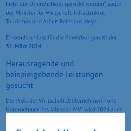
Licht der Öffentlichkeit gerückt werden“, sagte
der Minister für Wirtschaft, Infrastruktur,
Tourismus und Arbeit Reinhard Meyer.
Einsendeschluss für die Bewerbungen ist der
31. März 2024
.
Herausragende und
beispielgebende Leistungen
gesucht
Der Preis der Wirtschaft „Unternehmerin und
Unternehmer des Jahres in MV“ wird 2024 zum
sechzehnten Mal landesweit ausgelobt.
Vergeben wird der Preis in den Kategorien: