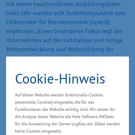
mit einem hauptamtlichen Ausbildungsleiter.
Jedes Jahr werden acht Ausbildungsplätze zum
Elektroniker für Betriebstechnik (m/w/d)
angeboten. „Einen besonderen Fokus legt das
Unternehmen auf die nachhaltige und stetige
Weiterentwicklung und Weiterbildung der
Mitarbeitenden mit Aufstiegsmöglichkeiten –
beispielsweise über ein Meisterstudium und
Cookie-Hinweis
technikspezifische Lehrgänge. Das ist der
richtige Weg, um Fach- und Führungskräfte im
Unternehmen zu halten“, sagte Meyer.
Auf dieser Website werden funktionelle Cookies
(essentielle Cookies) eingesetzt, die für das
Funktionieren der Website wichtig sind. Wir setzen für
die Analyse dieser Website die freie Software AWStats
für die Auswertung der Server-Logfiles ein. Dabei werden
Finalisten Unternehmensentwicklung
keine Cookies eingesetzt.