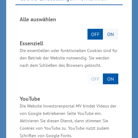
Der Hotelbetrieb mit Gastronomie,
Veranstaltungslocation, Wellness und Spa-
Alle auswählen
Bereich wird seit Ende 2019 von Janet
Schroeder geleitet. Seit dieser Zeit wurden in
OFF
ON
Essenziell
dem Unternehmen zahlreiche Maßnahmen
Die essentiellen oder funktionellen Cookies sind für
entwickelt, um Mitarbeitenden attraktive
den Betrieb der Website notwendig. Sie werden
Arbeitsplätze zu bieten. Dabei handelt es sich
nach dem Schließen des Browsers gelöscht.
unter anderem um die Einführung einer Vier-
OFF
ON
Tage-Woche sowie Altersteilzeit-
Möglichkeiten. Ein weiterer Schwerpunkt ist die
YouTube
Integration von Mitarbeitenden
Die Website Investorenportal MV bindet Videos der
unterschiedlicher Herkunftsländer sowie die
von Google betriebenen Seite YouTube ein.
Einstellung von vier indischen Auszubildenden.
Aktivieren Sie diesen Dienst, dann stimmen Sie
„Seit knapp zwei Jahren arbeitet Janet
Cookies von YouTube zu. YouTube nutzt zudem
Schroeder zudem mit der Hotelakademie
Schriften von Google Fonts.