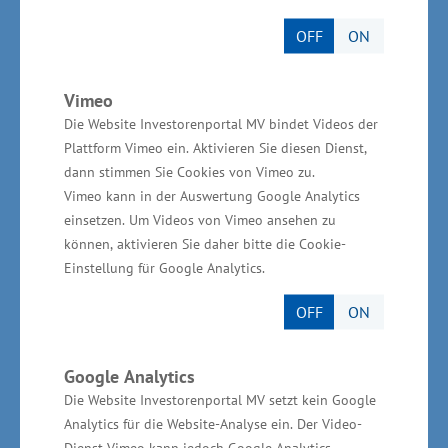
´Academy of Hotel Management and Catering
OFF
ON
Industry´ in Polen zusammen. Mehrere
Praktikanten haben bereits den praktischen Teil
Vimeo
ihrer Ausbildung im Schlossgut Gross
Die Website Investorenportal MV bindet Videos der
Schwansee erfolgreich absolviert, es resultiert
Plattform Vimeo ein. Aktivieren Sie diesen Dienst,
bereits die erste Festeinstellung aus dieser
dann stimmen Sie Cookies von Vimeo zu.
Vimeo kann in der Auswertung Google Analytics
Zusammenarbeit“, sagte Meyer.
einsetzen. Um Videos von Vimeo ansehen zu
können, aktivieren Sie daher bitte die Cookie-
Einstellung für Google Analytics.
OFF
ON
Finalisten „Fachkräftesicherung und
Integration“
Google Analytics
Torsten Grundke, Media Markt GmbH, Stralsund;
Die Website Investorenportal MV setzt kein Google
Analytics für die Website-Analyse ein. Der Video-
Dienst Vimeo kann jedoch Google Analytics