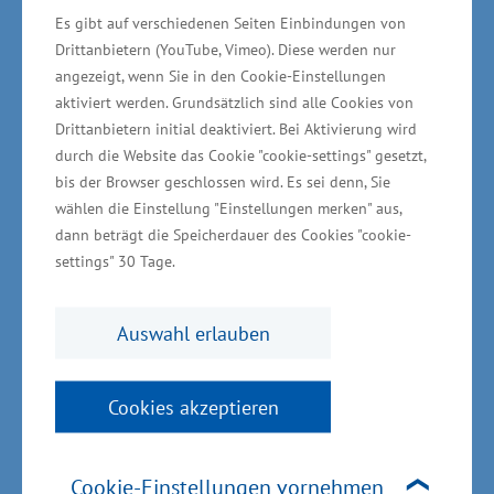
Es gibt auf verschiedenen Seiten Einbindungen von
Kevin Friedersdorf, Martin Klemkow,
Drittanbietern (YouTube, Vimeo). Diese werden nur
MANDARIN MEDIEN Gesellschaft für digitale
angezeigt, wenn Sie in den Cookie-Einstellungen
Lösungen mbH, Schwerin;
aktiviert werden. Grundsätzlich sind alle Cookies von
Drittanbietern initial deaktiviert. Bei Aktivierung wird
durch die Website das Cookie "cookie-settings" gesetzt,
Wolfgang Beglau, Beglau Wärmepumpen
bis der Browser geschlossen wird. Es sei denn, Sie
GmbH, Rampe
wählen die Einstellung "Einstellungen merken" aus,
dann beträgt die Speicherdauer des Cookies "cookie-
settings" 30 Tage.
Preisträger in der Kategorie
Auswahl erlauben
„Fachkräftesicherung und
Integration“:
Cookies akzeptieren
Janet Schroeder, Schlossgut Gross Schwansee
Cookie-Einstellungen vornehmen