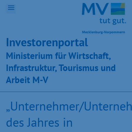
Inves­toren­por­tal
Ministeri­um für Wirt­schaft,
Infra­struk­tur, Tou­ris­mus und
Ar­beit M-V
„Unternehmer/Unterne
des Jahres in