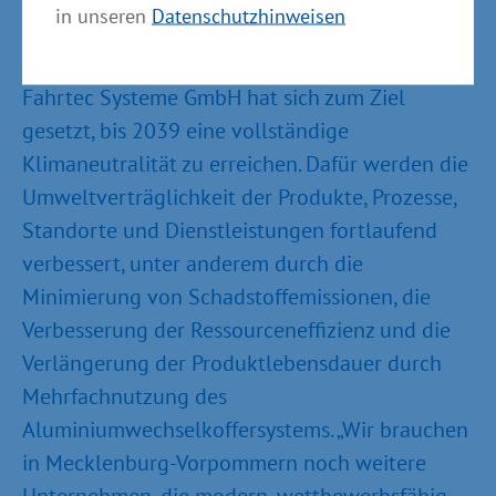
in unseren
Datenschutzhinweisen
Dabei sind Kofferaufbauten entstanden, die
vollständig aus Aluminium bestehen. Die
Fahrtec Systeme GmbH hat sich zum Ziel
gesetzt, bis 2039 eine vollständige
Klimaneutralität zu erreichen. Dafür werden die
Umweltverträglichkeit der Produkte, Prozesse,
Standorte und Dienstleistungen fortlaufend
verbessert, unter anderem durch die
Minimierung von Schadstoffemissionen, die
Verbesserung der Ressourceneffizienz und die
Verlängerung der Produktlebensdauer durch
Mehrfachnutzung des
Aluminiumwechselkoffersystems. „Wir brauchen
in Mecklenburg-Vorpommern noch weitere
Unternehmen, die modern, wettbewerbsfähig