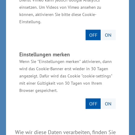
Philipp Heyna, Heynaht GmbH, Rostock
einsetzen. Um Videos von Vimeo ansehen zu
können, aktivieren Sie bitte diese Cookie-
Einstellung.
Preisträger in der Kategorie
OFF
ON
„Nachhaltigkeit“:
Einstellungen merken
Wenn Sie "Einstellungen merken" aktivieren, dann
Michael Boddenberg, Danilo Hüttel, Markus
wird das Cookie-Banner erst wieder in 30 Tagen
Hüttel, Fahrtec Systeme GmbH,
angezeigt. Dafür wird das Cookie "cookie-settings"
Neubrandenburg
mit einer Gültigkeit von 30 Tagen von Ihrem
Browser gespeichert.
Das Unternehmen entwickelt und produziert
OFF
ON
innovative Krankenkraftwagen des Typs C,
fertigt Großfahrzeuge wie beispielsweise
Intensivtransportwagen, Notarztwagen und
Wie wir diese Daten verarbeiten, finden Sie
Schwerlast-Rettungswagen bis 12,5 Tonnen.