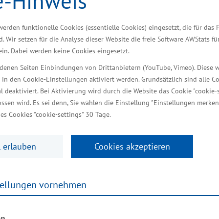
e-Hinweis
 dem Mecklenburg-Vorpommern und Irland gemeinsame In
rt zu den fünf wichtigsten Medtech-Hubs der Welt. Da
werden funktionelle Cookies (essentielle Cookies) eingesetzt, die für das 
d. Wir setzen für die Analyse dieser Website die freie Software AWStats f
t-ups in diesem Sektor. Mecklenburg-Vorpommern ent
 ein. Dabei werden keine Cookies eingesetzt.
hung. Unsere fünf Universitäten und Hochschulen so
iedenen Seiten Einbindungen von Drittanbietern (YouTube, Vimeo). Diese 
 Projekten, die von der Gesundheitsforschung bis zu
 in den Cookie-Einstellungen aktiviert werden. Grundsätzlich sind alle C
ntial für künftige enge Partnerschaften“, sagte der Mi
al deaktiviert. Bei Aktivierung wird durch die Website das Cookie "cookie-s
ssen wird. Es sei denn, Sie wählen die Einstellung "Einstellungen merken
es Cookies "cookie-settings" 30 Tage.
r anlässlich der 18. Nationalen Branchenkonferenz Ge
 Konferenz und hat mit einer 30-köpfigen Unternehm
 erlauben
Cookies akzeptieren
teilgenommen. Die geführten Gespräche boten Potenti
den worden war. Zu den insgesamt 32 Delegationst
tellungen vornehmen
men, außeruniversitären Forschungseinrichtungen, Un
de mit der BioCon Valley® GmbH und mit Unterstützu
rischer Unternehmen auf den Weltmärkten verantwortli
en