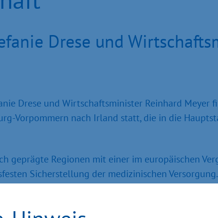
efanie Drese und Wirtschafts
nie Drese und Wirtschaftsminister Reinhard Meyer fin
rg-Vorpommern nach Irland statt, die in die Haupt
ich geprägte Regionen mit einer im europäischen Ver
festen Sicherstellung der medizinischen Versorgung. 
 besonderen Bedarfen des Gesundheitssystems sowie 
on großer Wichtigkeit“, betonte Drese im Vorfeld des