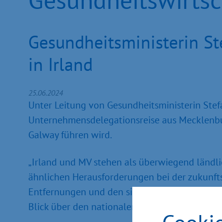
Gesundheitsministerin St
in Irland
25.06.2024
Unter Leitung von Gesundheitsministerin Stefa
Unternehmensdelegationsreise aus Mecklenbu
Galway führen wird.
„Irland und MV stehen als überwiegend ländl
ähnlichen Herausforderungen bei der zukunfts
Entfernungen und den sich daraus ergebenen
Blick über den nationalen Tellerrand für uns v