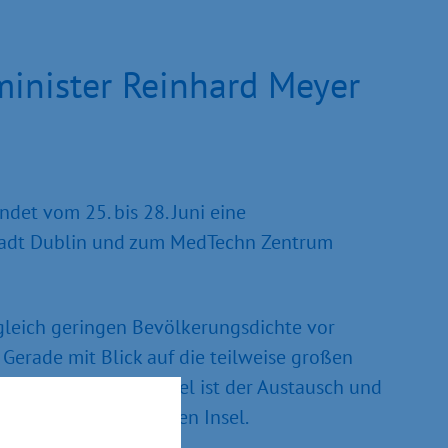
minister Reinhard Meyer
det vom 25. bis 28. Juni eine
stadt Dublin und zum MedTechn Zentrum
gleich geringen Bevölkerungsdichte vor
Gerade mit Blick auf die teilweise großen
den Fachkräftemangel ist der Austausch und
 Besuchs auf der grünen Insel.