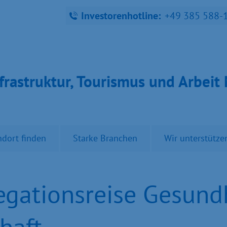
Investorenhotline:
+49 385 588-
fra­struk­tur, Tou­ris­mus und Ar­bei
ndort finden
Starke Branchen
Wir unterstütze
gationsreise Gesund
haft