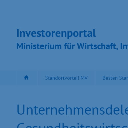
Inves­toren­por­tal
Ministeri­um für Wirt­schaft, In
Standortvorteil MV
Besten Sta
Unternehmensdele
Gesundheitswirtsc