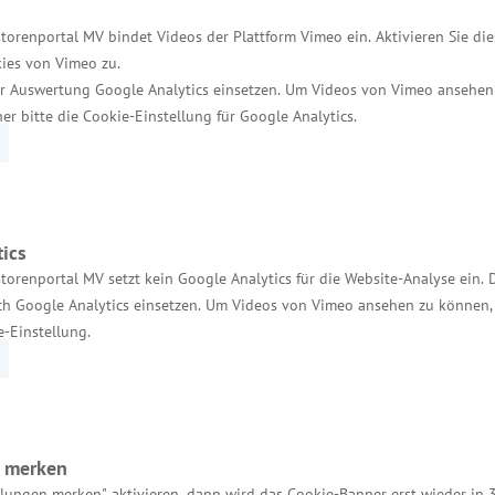
haft Mecklenburg-Vorpommern. Bei ihren Exportbemü
torenportal MV bindet Videos der Plattform Vimeo ein. Aktivieren Sie di
ies von Vimeo zu.
r Auswertung Google Analytics einsetzen. Um Videos von Vimeo ansehen
der Landeswirtschaftsfördergesellschaft Invest in 
her bitte die Cookie-Einstellung für Google Analytics.
undheitswirtschaft weltweit vernetzten Akteuren, wi
ie dem Institut für Plasmaforschung und Technologi
ics
m im St. James‘s Hospital in Dublin, Irlands größtem
torenportal MV setzt kein Google Analytics für die Website-Analyse ein. 
 mit Femtech Ireland sowie Health Innovation Hub I
h Google Analytics einsetzen. Um Videos von Vimeo ansehen zu können, 
auf die Bedürfnisse von Frauen ausgerichtet wird“, v
e-Einstellung.
schaftssektor mit irischen Unternehmen zusammen, um
t- und klinische Validierungsstudien und dem Gesund
Drese.
n merken
llungen merken" aktivieren, dann wird das Cookie-Banner erst wieder in 