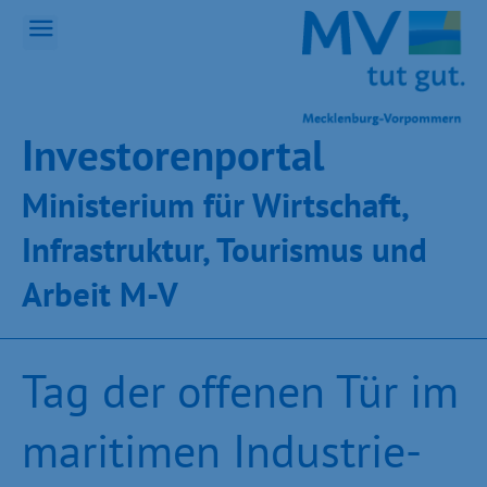
Inves­toren­por­tal
Ministeri­um für Wirt­schaft,
Infra­struk­tur, Tou­ris­mus und
Ar­beit M-V
Tag der offenen Tür im
maritimen Industrie-