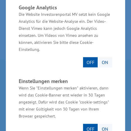
eines maritimen Industrie- und Gewerbeparks
Google Analytics
„Volkswerft“.
Die Website Investorenportal MV setzt kein Google
Analytics für die Website-Analyse ein. Der Video-
Dienst Vimeo kann jedoch Google Analytics
einsetzen. Um Videos von Vimeo ansehen zu
können, aktivieren Sie bitte diese Cookie-
Einstellung.
OFF
ON
Partner im Land
Einstellungen merken
Wenn Sie "Einstellungen merken" aktivieren, dann
Ministerium für Wirtschaft, Infrastruktur,
wird das Cookie-Banner erst wieder in 30 Tagen
Tourismus und Arbeit Mecklenburg-Vorpommern
angezeigt. Dafür wird das Cookie "cookie-settings"
Invest in MV - Wirtschaftsfördergesellschaft des
mit einer Gültigkeit von 30 Tagen von Ihrem
Landes MV
Browser gespeichert.
BioCon Valley®GmbH
OFF
ON