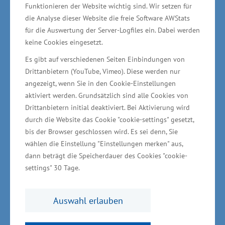
Funktionieren der Website wichtig sind. Wir setzen für
hervorgebracht hat“, sagte der Staatssekretär
die Analyse dieser Website die freie Software AWStats
im Ministerium für Wirtschaft, Infrastruktur,
für die Auswertung der Server-Logfiles ein. Dabei werden
Tourismus und Arbeit Jochen Schulte, der auch
keine Cookies eingesetzt.
maritimer Koordinator und
Es gibt auf verschiedenen Seiten Einbindungen von
Industriebeauftragter Mecklenburg-
Drittanbietern (YouTube, Vimeo). Diese werden nur
Vorpommerns ist.
angezeigt, wenn Sie in den Cookie-Einstellungen
aktiviert werden. Grundsätzlich sind alle Cookies von
Drittanbietern initial deaktiviert. Bei Aktivierung wird
Im Februar 2024 wies die Hansestadt Stralsund
durch die Website das Cookie "cookie-settings" gesetzt,
zwölf Pächter auf dem Gelände aus: Ostseestaal
bis der Browser geschlossen wird. Es sei denn, Sie
GmbH & Co. KG, Strela Shiprepair GmbH, Fosen
wählen die Einstellung "Einstellungen merken" aus,
Yard GmbH, Seehafen Stralsund, Steamergy
dann beträgt die Speicherdauer des Cookies "cookie-
settings" 30 Tage.
Stralsund, Weiße Flotte Stralsund, Premator
GmbH, Leviathan GmbH, EKATO NORD GmbH,
Auswahl erlauben
MIKA Schweißtechnik GmbH, Sottmann Spezial-
Gerüstbau GmbH und Wullbrandt+Seele GmbH