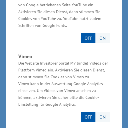
Versorgern. Ab 2005 wurden die zweitgrößten
von Google betriebenen Seite YouTube ein.
in Deutschland je gefertigten Containerschiffe
Aktivieren Sie diesen Dienst, dann stimmen Sie
Cookies von YouTube zu. YouTube nutzt zudem
mit einer Kapazität von etwa 4.200 TEU
Schriften von Google Fonts.
(Standard-Container) auf der Stralsunder
Volkswerft gebaut. Im Jahr 2009 änderte die
OFF
ON
Werft die Ausrichtung hin zum Spezialschiffbau;
ab Juni 2014 wurden auch Teile für Offshore-
Vimeo
Windenergieanlagen gefertigt. Ab März 2016
Die Website Investorenportal MV bindet Videos der
Plattform Vimeo ein. Aktivieren Sie diesen Dienst,
gehörte die Werft zur Unternehmensgruppe MV
dann stimmen Sie Cookies von Vimeo zu.
Werften, die hier ein Luxuskreuzfahrtschiff
Vimeo kann in der Auswertung Google Analytics
sowie Teile für Kreuzfahrtschiffe bauen ließ.
einsetzen. Um Videos von Vimeo ansehen zu
Nach der Insolvenz der MV Werften Anfang
können, aktivieren Sie daher bitte die Cookie-
Einstellung für Google Analytics.
2022 erwarb die Hansestadt Stralsund im
selben Jahr noch vom Insolvenzverwalter das
OFF
ON
34 Hektar große Werftgelände zur Entwicklung