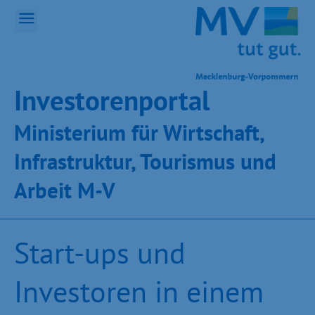
Inves­toren­por­tal
Ministeri­um für Wirt­schaft,
Infra­struk­tur, Tou­ris­mus und
Ar­beit M-V
Start-ups und
Investoren in einem