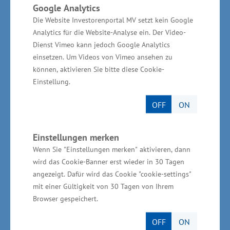
Gründer: nutzen Sie alle Möglichkeiten zur
Google Analytics
Die Website Investorenportal MV setzt kein Google
Umsetzung ihrer Geschäftsmodelle. Wir
Analytics für die Website-Analyse ein. Der Video-
brauchen in Mecklenburg-Vorpommern
Dienst Vimeo kann jedoch Google Analytics
spannende Zukunftsideen, die am Markt
einsetzen. Um Videos von Vimeo ansehen zu
bestehen können. Über die Unterstützung soll
können, aktivieren Sie bitte diese Cookie-
Einstellung.
der Start in eine Selbstständigkeit erleichtert
und exzellente Köpfe in Hochschulen,
OFF
ON
Forschungseinrichtungen oder Unternehmen
sollen ermutigt werden, ein eigenes
Einstellungen merken
innovatives, technologieorientiertes und
Wenn Sie "Einstellungen merken" aktivieren, dann
wissensbasiertes Start-up zu wagen“, sagte
wird das Cookie-Banner erst wieder in 30 Tagen
angezeigt. Dafür wird das Cookie "cookie-settings"
Schulte.
mit einer Gültigkeit von 30 Tagen von Ihrem
Browser gespeichert.
Informationen zur
Gesundheitswirtschaft in
OFF
ON