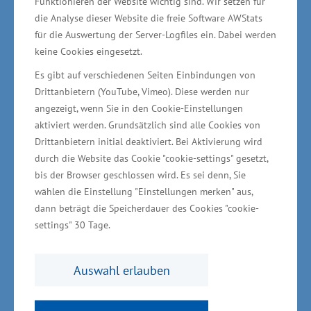
Funktionieren der Website wichtig sind. Wir setzen für
Das Projekt Nachfolgezentrale M-V unterstützt
die Analyse dieser Website die freie Software AWStats
für die Auswertung der Server-Logfiles ein. Dabei werden
gemeinsam unter Beteiligung der
keine Cookies eingesetzt.
Wirtschaftskammern des Landes und der
Es gibt auf verschiedenen Seiten Einbindungen von
Bürgschaftsbank M-V abgebende Unternehmen
Drittanbietern (YouTube, Vimeo). Diese werden nur
aller Branchen. Es bietet Hilfe bei der Suche
angezeigt, wenn Sie in den Cookie-Einstellungen
nach einem Nachfolger oder einer Nachfolgerin
aktiviert werden. Grundsätzlich sind alle Cookies von
und informiert über die unterschiedlichen
Drittanbietern initial deaktiviert. Bei Aktivierung wird
durch die Website das Cookie "cookie-settings" gesetzt,
Möglichkeiten einer Unternehmensübergabe
bis der Browser geschlossen wird. Es sei denn, Sie
oder -übernahme.
wählen die Einstellung "Einstellungen merken" aus,
dann beträgt die Speicherdauer des Cookies "cookie-
Mit der Gewährung von Bildungsschecks für die
settings" 30 Tage.
Qualifizierung von Gründungswilligen durch
Weiterbildung und Beratung vor der geplanten
Auswahl erlauben
Gründung sollen Schwachstellen des
Geschäftsmodells rechtzeitig erkannt und