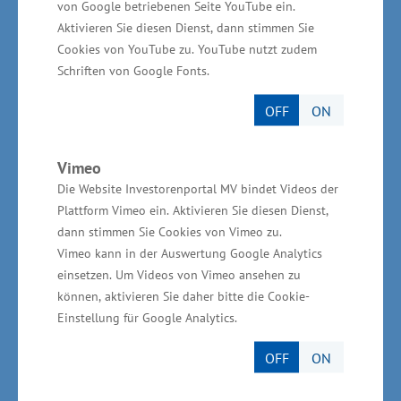
von Google betriebenen Seite YouTube ein.
100 Euro monatlich pro unterhaltspflichtigem
Aktivieren Sie diesen Dienst, dann stimmen Sie
Kind. Im Kontext der Gewährung eines
Cookies von YouTube zu. YouTube nutzt zudem
Gründungsstipendiums gibt es nunmehr die
Schriften von Google Fonts.
Möglichkeit, künftig Elternzeit zu nehmen und
OFF
ON
den Förderzeitraum entsprechend zu
verlängern. Darüber hinaus besteht für
Vimeo
gründungswillige Studierende die Möglichkeit,
Die Website Investorenportal MV bindet Videos der
im Rahmen eines Urlaubssemesters ebenfalls
Plattform Vimeo ein. Aktivieren Sie diesen Dienst,
ein Gründungsstipendium zu erhalten.
dann stimmen Sie Cookies von Vimeo zu.
Vimeo kann in der Auswertung Google Analytics
einsetzen. Um Videos von Vimeo ansehen zu
Das Land hat darüber hinaus zur Unterstützung
können, aktivieren Sie daher bitte die Cookie-
der Finanzierung von Existenzgründerinnen
Einstellung für Google Analytics.
und -gründern verschiedene Fonds aufgelegt.
OFF
ON
„Meine Empfehlung an junge Gründerinnen und