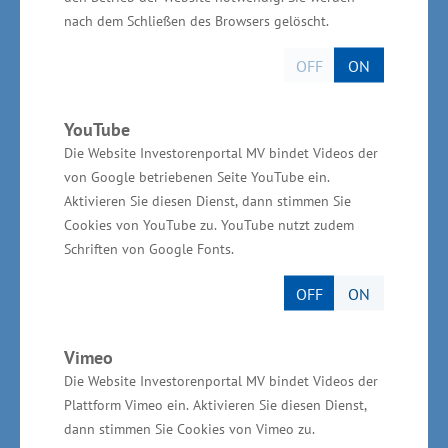
Mikrofluidik und Materialwissenschaften.
nach dem Schließen des Browsers gelöscht.
„Dieses Projekt zeigt eindrucksvoll, wie die
OFF
ON
Kooperation von Wissenschaft und Wirtschaft
neue Impulse für die Innovationskraft und
YouTube
Wettbewerbsfähigkeit in Mecklenburg-
Die Website Investorenportal MV bindet Videos der
von Google betriebenen Seite YouTube ein.
Vorpommern setzen kann“, erklärte
Aktivieren Sie diesen Dienst, dann stimmen Sie
Staatssekretär Schulte. „Mit der Förderung
Cookies von YouTube zu. YouTube nutzt zudem
solcher zukunftsweisenden Technologien
Schriften von Google Fonts.
leisten wir einen wichtigen Beitrag zur
OFF
ON
Stärkung des Technologiestandorts Rostock
und zur Schaffung hochwertiger Arbeitsplätze
Vimeo
im Land.“
Die Website Investorenportal MV bindet Videos der
Plattform Vimeo ein. Aktivieren Sie diesen Dienst,
dann stimmen Sie Cookies von Vimeo zu.