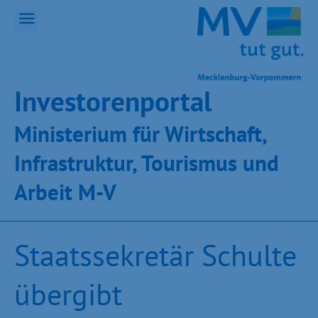
Inves­toren­por­tal
Ministeri­um für Wirt­schaft,
Infra­struk­tur, Tou­ris­mus und
Ar­beit M-V
Staatssekretär Schulte
übergibt