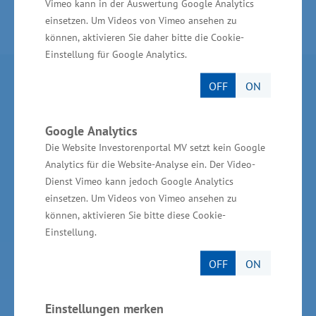
Vimeo kann in der Auswertung Google Analytics
einsetzen. Um Videos von Vimeo ansehen zu
können, aktivieren Sie daher bitte die Cookie-
Einstellung für Google Analytics.
Partner im Land
OFF
ON
Ministerium für Wirtschaft, Infrastruktur,
Google Analytics
Tourismus und Arbeit Mecklenburg-Vorpommern
Die Website Investorenportal MV setzt kein Google
Analytics für die Website-Analyse ein. Der Video-
Invest in MV - Wirtschaftsfördergesellschaft des
Dienst Vimeo kann jedoch Google Analytics
Landes MV
einsetzen. Um Videos von Vimeo ansehen zu
BioCon Valley®GmbH
können, aktivieren Sie bitte diese Cookie-
Einstellung.
Landesförderinstitut Mecklenburg-Vorpommern
(LFI M-V)
OFF
ON
TBI Technologie-Beratungs-Institut GmbH
Einstellungen merken
GSA - Gesellschaft für Struktur &