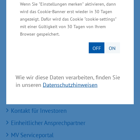
Wenn Sie "Einstellungen merken" aktivieren, dann
Arbeitsmarktentwicklung mbH
wird das Cookie-Banner erst wieder in 30 Tagen
GründerMV
angezeigt. Dafür wird das Cookie "cookie-settings"
mit einer Gültigkeit von 30 Tagen von Ihrem
Nachfolgezentrale MV
Browser gespeichert.
Unternehmerverbände in MV
OFF
ON
Wirtschaftsnahe Institutionen und Kammern des
Landes MV
Wie wir diese Daten verarbeiten, finden Sie
in unseren
Datenschutzhinweisen
Services
Kontakt für Investoren
Einheitlicher Ansprechpartner
MV Serviceportal