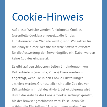
Forschungsprojekts ein innovatives Verfahren
für die additive Fertigung, das die Stabilität und
Cookie-Hinweis
Materialeigenschaften von 3D-gedruckten
Bauteilen erheblich verbessern soll.
Auf dieser Website werden funktionelle Cookies
(essentielle Cookies) eingesetzt, die für das
Das Projekt mit dem Namen „Voxelfill“
Funktionieren der Website wichtig sind. Wir setzen für
kombiniert den klassischen 3D-Druck mit einem
die Analyse dieser Website die freie Software AWStats
speziellen Spritzgussverfahren, um Bauteile
für die Auswertung der Server-Logfiles ein. Dabei werden
keine Cookies eingesetzt.
stabiler und langlebiger zu machen. Während
herkömmliche 3D-Druckverfahren durch ihre
Es gibt auf verschiedenen Seiten Einbindungen von
Drittanbietern (YouTube, Vimeo). Diese werden nur
Schichtbauweise oft Schwächen in bestimmten
angezeigt, wenn Sie in den Cookie-Einstellungen
Richtungen aufweisen, soll diese neue Methode
aktiviert werden. Grundsätzlich sind alle Cookies von
die Festigkeit der Bauteile durch eine
Drittanbietern initial deaktiviert. Bei Aktivierung wird
schichtübergreifende Struktur signifikant
durch die Website das Cookie "cookie-settings" gesetzt,
bis der Browser geschlossen wird. Es sei denn, Sie
erhöhen. Die entwickelte Technologie könnte
wählen die Einstellung "Einstellungen merken" aus,