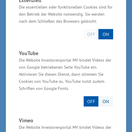
oder Solarenergie hergestellt. Er ist
Die essentiellen oder funktionellen Cookies sind für
klimafreundlich, weil bei der Produktion und im
den Betrieb der Website notwendig. Sie werden
nach dem Schließen des Browsers gelöscht.
Fahrbetrieb kein CO₂ freigesetzt wird.
OFF
ON
„Zudem sind die Busse sehr leise, was
besonders im Stadtverkehr von großer
YouTube
Bedeutung ist“, hob Thomas Nienkerk einen
Die Website Investorenportal MV bindet Videos der
weiteren großen Vorteil hervor. „Modernstes
von Google betriebenen Seite YouTube ein.
Design, kombiniert mit neuester Technologie
Aktivieren Sie diesen Dienst, dann stimmen Sie
Cookies von YouTube zu. YouTube nutzt zudem
schafft sowohl für unsere Kolleginnen und
Schriften von Google Fonts.
Kollegen als auch für unsere Fahrgäste ein
völlig neues Fahrerlebnis. Darüber hinaus sind
OFF
ON
die Fahrzeuge auf dem neuesten technischen
Stand und mit diversen Sicherheits- und
Vimeo
Assistenzsystemen ausgerüstet. Das bringt
Die Website Investorenportal MV bindet Videos der