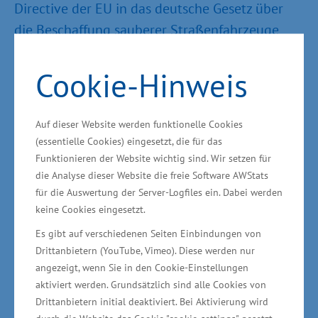
Directive der EU in das deutsche Gesetz über
die Beschaffung sauberer Straßenfahrzeuge
(Saubere-Fahrzeuge-Beschaffungs-Gesetz -
SaubFahrzeugBeschG) überführt und
Cookie-Hinweis
verbindlich in Kraft gesetzt. Es schreibt vor, dass
seitdem mindestens 45 Prozent aller
Auf dieser Website werden funktionelle Cookies
neubeschafften Stadtbusse im ÖPNV sauber
(essentielle Cookies) eingesetzt, die für das
und 22,5 Prozent sogar CO
-frei sein müssen. Ab
Funktionieren der Website wichtig sind. Wir setzen für
2
die Analyse dieser Website die freie Software AWStats
2026 wird diese Quote weiter verschärft. rebus
für die Auswertung der Server-Logfiles ein. Dabei werden
erfüllt durch die Anschaffung der
keine Cookies eingesetzt.
Wasserstoffbusse diese Vorgaben.
Es gibt auf verschiedenen Seiten Einbindungen von
Drittanbietern (YouTube, Vimeo). Diese werden nur
„Das ist gut fürs Klima und gut für die Region,
angezeigt, wenn Sie in den Cookie-Einstellungen
denn rebus spart so jährlich 2 Mio. kg CO
ein.
aktiviert werden. Grundsätzlich sind alle Cookies von
2
Drittanbietern initial deaktiviert. Bei Aktivierung wird
Das freut nicht nur die Eisbären, die mit am