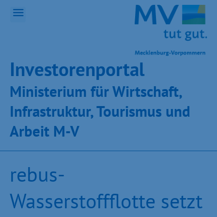
Inves­toren­por­tal
Ministeri­um für Wirt­schaft,
Infra­struk­tur, Tou­ris­mus und
Ar­beit M-V
rebus-
Wasserstoffflotte setzt