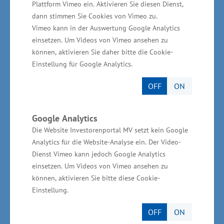
Plattform Vimeo ein. Aktivieren Sie diesen Dienst,
neben vielfältigen positiven Umweltaspekten
dann stimmen Sie Cookies von Vimeo zu.
auch mehr Sicherheit für unsere Fahrgäste und
Vimeo kann in der Auswertung Google Analytics
andere Verkehrsteilnehmer.“
einsetzen. Um Videos von Vimeo ansehen zu
können, aktivieren Sie daher bitte die Cookie-
Starke Partner für die
Einstellung für Google Analytics.
Wasserstoffmobilität
OFF
ON
Im Rahmen einer europaweiten Ausschreibung
Google Analytics
konnten sich die Firmen Solaris Deutschland
Die Website Investorenportal MV setzt kein Google
GmbH in Berlin für die 52 Busse und die
Analytics für die Website-Analyse ein. Der Video-
Dienst Vimeo kann jedoch Google Analytics
H2APEX aus Rostock-Laage für die beiden
einsetzen. Um Videos von Vimeo ansehen zu
Tankstellen in Güstrow und Bad Doberan
können, aktivieren Sie bitte diese Cookie-
durchsetzen. Solaris ist europaweit Marktführer
Einstellung.
bei Bussen mit Wasserstoffantrieb und hat
OFF
ON
bereits Anfang 2021 die ersten