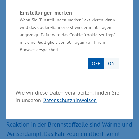
Wasserstoffbusse ausgeliefert.
Einstellungen merken
Wenn Sie "Einstellungen merken" aktivieren, dann
„Die Solaris-Busse Urbino 12/18 hydrogen sind
wird das Cookie-Banner erst wieder in 30 Tagen
mit einer hochmodernen Brennstoffzelle
angezeigt. Dafür wird das Cookie "cookie-settings"
ausgestattet, die als eine Art Mini-Wasserstoff-
mit einer Gültigkeit von 30 Tagen von Ihrem
Kraftwerk an Bord des Fahrzeugs fungiert. Dank
Browser gespeichert.
der eingesetzten Technologie wird der Bus eine
OFF
ON
Reichweite von 350 km und mehr mit einer
Tankfüllung erzielen. Die elektrische Energie in
der Wasserstoff-Brennstoffzelle wird über eine
Wie wir diese Daten verarbeiten, finden Sie
umgekehrte Elektrolyse von Wasser erzeugt
in unseren
Datenschutzhinweisen
und dem Antriebssystem direkt zugeführt. Die
einzigen Nebenprodukte der chemischen
Reaktion in der Brennstoffzelle sind Wärme und
Wasserdampf. Das Fahrzeug emittiert somit