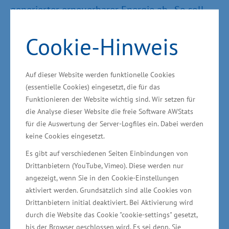
generierter erneuerbarer Energie ab. „So soll
vor Ort ein sogenanntes ´Grünes
Cookie-Hinweis
Gewerbegebiet´ entstehen. Dann müssen mehr
als 50 Prozent erneuerbare Energien vor Ort
genutzt werden“, sagte Schulte.
Auf dieser Website werden funktionelle Cookies
(essentielle Cookies) eingesetzt, die für das
Die Erschließung von Gewerbegebieten kann
Funktionieren der Website wichtig sind. Wir setzen für
die Analyse dieser Website die freie Software AWStats
aus der Gemeinschaftsaufgabe „Verbesserung
für die Auswertung der Server-Logfiles ein. Dabei werden
der regionalen Wirtschaftsstruktur“ (GRW), der
keine Cookies eingesetzt.
Infrastrukturrichtlinie, gefördert werden. Bei
Es gibt auf verschiedenen Seiten Einbindungen von
der Ausweisung von Gewerbegebieten wird
Drittanbietern (YouTube, Vimeo). Diese werden nur
unter Einhaltung von Nachhaltigkeitskriterien
angezeigt, wenn Sie in den Cookie-Einstellungen
ein erhöhter Fördersatz von bis zu 90 Prozent
aktiviert werden. Grundsätzlich sind alle Cookies von
Drittanbietern initial deaktiviert. Bei Aktivierung wird
gewährt. Darüber hinaus ist die Förderung eines
durch die Website das Cookie "cookie-settings" gesetzt,
G³-Koordinators möglich, der die
bis der Browser geschlossen wird. Es sei denn, Sie