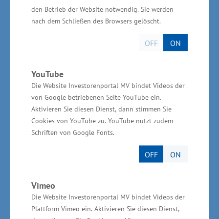
Mecklenburg-Vorpommern
den Betrieb der Website notwendig. Sie werden
nach dem Schließen des Browsers gelöscht.
Mit dem Landesdialog „Grüne Gewerbegebiete
OFF
ON
in MV“ hat das Land eine Initiative gestartet, um
Erneuerbare-Energie-Konzepte in
YouTube
Gewerbegebieten modellhaft zu erproben. Ein
Die Website Investorenportal MV bindet Videos der
Anforderungskatalog enthält Kriterien für die
von Google betriebenen Seite YouTube ein.
Vergabe des Labels „Grünes Gewerbegebiet“.
Aktivieren Sie diesen Dienst, dann stimmen Sie
Cookies von YouTube zu. YouTube nutzt zudem
Entscheidend sind eine erneuerbare
Schriften von Google Fonts.
Energieversorgung sowie das Engagement von
Kommune und Unternehmen vor Ort. Die
OFF
ON
Beantragung der Zertifizierung ist freiwillig,
denn nur so werden die Planungshoheit der
Vimeo
Gemeinde sowie die unternehmerische
Die Website Investorenportal MV bindet Videos der
Plattform Vimeo ein. Aktivieren Sie diesen Dienst,
Verantwortung geachtet. Das Label kann nur