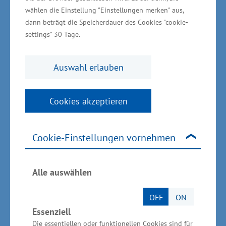
Zusammenarbeit der Unternehmen, Kommunen
wählen die Einstellung "Einstellungen merken" aus,
und weiterer Akteure (z. B. Energieversorger) in
dann beträgt die Speicherdauer des Cookies "cookie-
settings" 30 Tage.
den Gewerbegebieten unterstützt.
Wirtschaftsministerium
Auswahl erlauben
unterstützt vor Ort
Cookies akzeptieren
Die Gesamtinvestition beträgt rund 766.000
Euro. Das Wirtschaftsministerium unterstützt
Cookie-Einstellungen vornehmen
das Vorhaben aus Mitteln der
Gemeinschaftsaufgabe „Verbesserung der
Alle auswählen
regionalen Wirtschaftsstruktur“ (GRW) in Höhe
von rund 575.000 Euro.
OFF
ON
Essenziell
Grüne Gewerbegebiete in
Die essentiellen oder funktionellen Cookies sind für