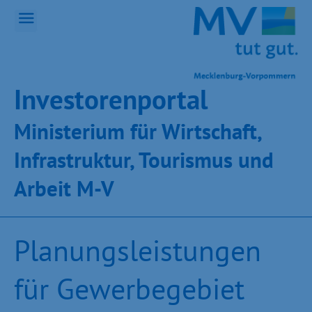
Inves­toren­por­tal
Ministeri­um für Wirt­schaft,
Infra­struk­tur, Tou­ris­mus und
Ar­beit M-V
Planungsleistungen
für Gewerbegebiet