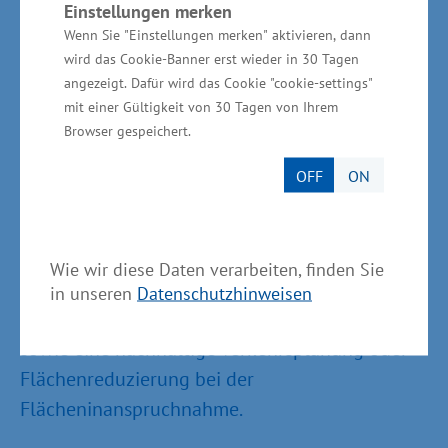
Einstellungen merken
Maßnahmen zur Verbesserung des
Wenn Sie "Einstellungen merken" aktivieren, dann
Energiemanagements und Steigerung der
wird das Cookie-Banner erst wieder in 30 Tagen
Energieeffizienz sowie Bewusstseinsbildung im
angezeigt. Dafür wird das Cookie "cookie-settings"
Bereich des nachhaltigen Flächenmanagements
mit einer Gültigkeit von 30 Tagen von Ihrem
Browser gespeichert.
und Zusatzqualifikationen unterschieden. Die
Zusatzqualifikationen spezifizieren die
OFF
ON
Ausrichtung des Gewerbegebietes und spiegeln
die lokalen Bedingungen wider. Hierzu zählen
beispielsweise die gemeinsame Nutzung und
Wie wir diese Daten verarbeiten, finden Sie
Verwaltung von Infrastrukturen; die
in unseren
Datenschutzhinweisen
gemeinsame Erbringung von Dienstleistungen
sowie eine nachhaltige Verkehrsplanung oder
Flächenreduzierung bei der
Flächeninanspruchnahme.