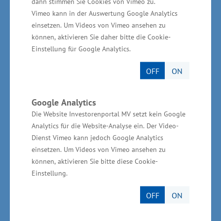
dann stimmen Sie Cookies von Vimeo zu.
für bestehende Gewerbegebiete vergeben
Vimeo kann in der Auswertung Google Analytics
werden. Um zu wissen, ob mehr als 50 Prozent
einsetzen. Um Videos von Vimeo ansehen zu
erneuerbare Energien genutzt werden, werden
können, aktivieren Sie daher bitte die Cookie-
Einstellung für Google Analytics.
die Energiewerte der einzelnen Unternehmen
miteinander verrechnet. Das Label „Grüne
OFF
ON
Gewerbegebiete – natürlich erfolgreich“ ist als
Wort-Bild-Marke beim Bundespatentamt
Google Analytics
geschützt.
Die Website Investorenportal MV setzt kein Google
Analytics für die Website-Analyse ein. Der Video-
Kriterien für die Zertifizierung
Dienst Vimeo kann jedoch Google Analytics
einsetzen. Um Videos von Vimeo ansehen zu
eines „Grünen Gewerbegebietes“
können, aktivieren Sie bitte diese Cookie-
Einstellung.
Für die Zertifizierung eines „Grünen
OFF
ON
Gewerbegebietes“ wird zwischen drei
Basiskriterien - erneuerbare Energieversorgung;