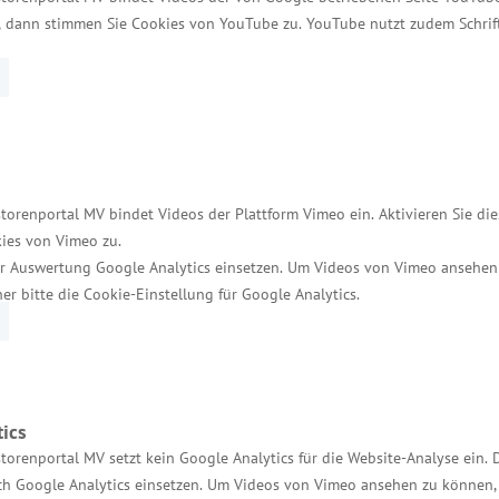
t, dann stimmen Sie Cookies von YouTube zu. YouTube nutzt zudem Schri
g von Zuwendungen zur Förderung von Forschung, E
lig nicht rückzahlbare Zuschüsse für Ausgaben von 
nd mit Unternehmen gemeinsame Produkt- und Verfah
ellen FuEuI-Richtlinie unterstützt:
torenportal MV bindet Videos der Plattform Vimeo ein. Aktivieren Sie di
ies von Vimeo zu.
r Auswertung Google Analytics einsetzen. Um Videos von Vimeo ansehen
her bitte die Cookie-Einstellung für Google Analytics.
wohl als einzelbetriebliches Vorhaben von Unterne
n;
nd Analyse des Potentials eines FuEuI-Vorhabens;
angung von Patenten von kleinen und mittleren Unt
ics
onsunterstützende Dienste;
torenportal MV setzt kein Google Analytics für die Website-Analyse ein. 
h Google Analytics einsetzen. Um Videos von Vimeo ansehen zu können, 