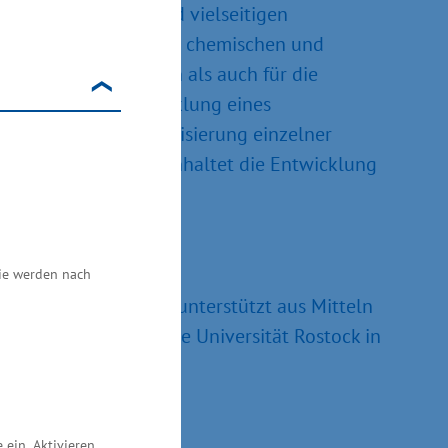
starken, robusten und vielseitigen
osolpartikel und ihrer chemischen und
d- und Gefahrstoffen als auch für die
einhaltet die Entwicklung eines
metrischen Charakterisierung einzelner
niversität Rostock beinhaltet die Entwicklung
ktrometern.
Sie werden nach
schaftsministerium unterstützt aus Mitteln
511.500 Euro und die Universität Rostock in
ein. Aktivieren