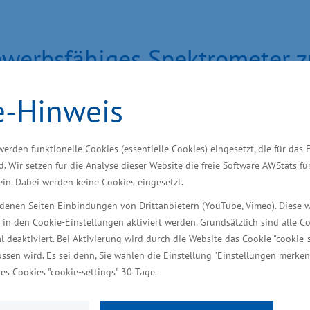
bewerbsfähiges Spektrometer 
e-Hinweis
am Freitag (09.02.) in Schwerin bei der Photonion G
 „Entwicklung eines High-Performance Aerosol - Einz
werden funktionelle Cookies (essentielle Cookies) eingesetzt, die für das 
bundpartner in dem Projekt ist die Universität Rosto
d. Wir setzen für die Analyse dieser Website die freie Software AWStats f
alytische Chemie. „Die Photonion GmbH wurde 2009 al
 ein. Dabei werden keine Cookies eingesetzt.
tende am Standort. Gemeinsam mit der Universität R
iedenen Seiten Einbindungen von Drittanbietern (YouTube, Vimeo). Diese 
toffe gezielt nachweisen zu können. Ziel ist, aus d
 in den Cookie-Einstellungen aktiviert werden. Grundsätzlich sind alle C
aft, Infrastruktur, Tourismus und Arbeit Reinhard Meye
al deaktiviert. Bei Aktivierung wird durch die Website das Cookie "cookie-s
ssen wird. Es sei denn, Sie wählen die Einstellung "Einstellungen merken
es Cookies "cookie-settings" 30 Tage.
 die Analyse und gezielte Reduzierung von klimasc
 Bedeutung. Um umweltschädliche Stoffe gezielt nac