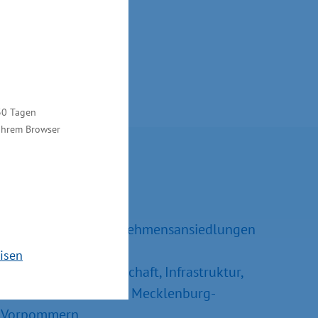
30 Tagen
 Ihrem Browser
Kontakt
Ralf Sippel
Referatsleiter Unternehmensansiedlungen
und –erweiterungen
isen
Ministerium für Wirtschaft, Infrastruktur,
Tourismus und Arbeit Mecklenburg-
Vorpommern