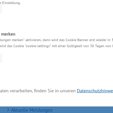
e-Einstellung.
onen.
n merken
llungen merken" aktivieren, dann wird das Cookie-Banner erst wieder in 
wird das Cookie "cookie-settings" mit einer Gültigkeit von 30 Tagen von
Services
Kontakt für Investoren
Einheitlicher Ansprechpartner
MV Serviceportal
aten verarbeiten, finden Sie in unseren
Datenschutzhinwe
Aktuelle Broschüren und Downloads
Aktuelle Meldungen