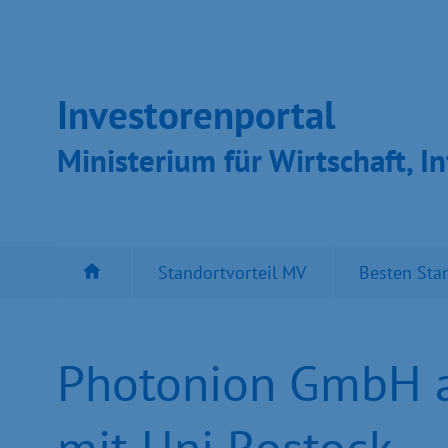
Inves­toren­por­tal
Ministeri­um für Wirt­schaft, In
Standortvorteil MV
Besten Sta
Photonion GmbH au
mit Uni Rostock