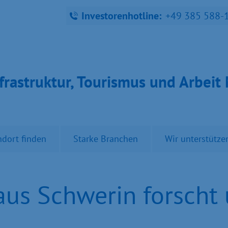
Investorenhotline:
+49 385 588-
fra­struk­tur, Tou­ris­mus und Ar­bei
ndort finden
Starke Branchen
Wir unterstütze
s Schwerin forscht 