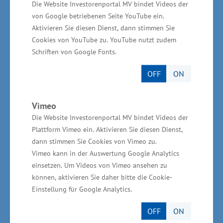
Die Website Investorenportal MV bindet Videos der
von Google betriebenen Seite YouTube ein.
„Aber es sind nicht allein Ihre wirtschaftlichen
Aktivieren Sie diesen Dienst, dann stimmen Sie
Erfolge – zu den Seetel-Hotels gehören
Cookies von YouTube zu. YouTube nutzt zudem
mittlerweile 17 Häuser – die Sie auszeichnen“,
Schriften von Google Fonts.
so Meyer in seiner Laudatio, „sie haben sich
OFF
ON
immer auch für das Gemeinwohl eingesetzt, sei
es als Vorsitzender des Usedomer Musikfestivals
Vimeo
oder Literaturtage oder bei der Unterstützung
Die Website Investorenportal MV bindet Videos der
zahlreicher karikativer Projekte.“ „Lieber Herr
Plattform Vimeo ein. Aktivieren Sie diesen Dienst,
Seelige-Steinhoff“, schloss Meyer seine
dann stimmen Sie Cookies von Vimeo zu.
Vimeo kann in der Auswertung Google Analytics
Würdigung, „wir danken Ihnen für Ihr
einsetzen. Um Videos von Vimeo ansehen zu
langjähriges Engagement in Mecklenburg-
können, aktivieren Sie daher bitte die Cookie-
Vorpommern und im Besonderen für die Region.
Einstellung für Google Analytics.
Das zeigt ihre hohe Identifikation mit der Insel
OFF
ON
Usedom und mit den Menschen, die hier leben.