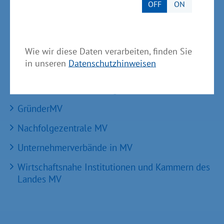
OFF
ON
BioCon Valley®GmbH
Landesförderinstitut Mecklenburg-Vorpommern
(LFI M-V)
Wie wir diese Daten verarbeiten, finden Sie
TBI Technologie-Beratungs-Institut GmbH
in unseren
Datenschutzhinweisen
GSA - Gesellschaft für Struktur &
Arbeitsmarktentwicklung mbH
GründerMV
Nachfolgezentrale MV
Unternehmerverbände in MV
Wirtschaftsnahe Institutionen und Kammern des
Landes MV