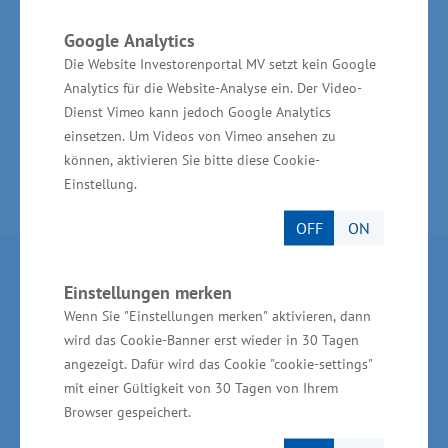
Ich weiß, Sie haben weiter Großes vor und
Google Analytics
wollen weiter in Bansin investieren. Ich
Die Website Investorenportal MV setzt kein Google
wünsche Ihnen auch dafür alles Gute.“
Analytics für die Website-Analyse ein. Der Video-
Dienst Vimeo kann jedoch Google Analytics
einsetzen. Um Videos von Vimeo ansehen zu
können, aktivieren Sie bitte diese Cookie-
Einstellung.
OFF
ON
Partner im Land
Einstellungen merken
Wenn Sie "Einstellungen merken" aktivieren, dann
Ministerium für Wirtschaft, Infrastruktur,
wird das Cookie-Banner erst wieder in 30 Tagen
Tourismus und Arbeit Mecklenburg-Vorpommern
angezeigt. Dafür wird das Cookie "cookie-settings"
mit einer Gültigkeit von 30 Tagen von Ihrem
Invest in MV - Wirtschaftsfördergesellschaft des
Browser gespeichert.
Landes MV