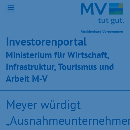
Inves­toren­por­tal
Ministeri­um für Wirt­schaft,
Infra­struk­tur, Tou­ris­mus und
Ar­beit M-V
Meyer würdigt
„Ausnahmeunternehmer