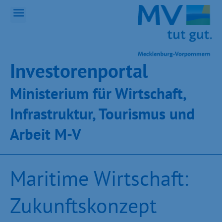
Inves­toren­por­tal
Ministeri­um für Wirt­schaft,
Infra­struk­tur, Tou­ris­mus und
Ar­beit M-V
Maritime Wirtschaft:
Zukunftskonzept