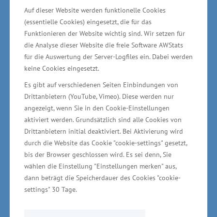
Auf dieser Website werden funktionelle Cookies
(essentielle Cookies) eingesetzt, die für das
Wirtschaftsminister Reinhard Meyer fügte
Funktionieren der Website wichtig sind. Wir setzen für
hinzu: „Besonders in den Bereichen Offshore-
die Analyse dieser Website die freie Software AWStats
Wind und Wasserstoff bieten sich enorme
für die Auswertung der Server-Logfiles ein. Dabei werden
Potenziale, die unser Land als
keine Cookies eingesetzt.
Wirtschaftsstandort und als Vorreiter im
Es gibt auf verschiedenen Seiten Einbindungen von
Klimaschutz stärken werden. Die neuen
Drittanbietern (YouTube, Vimeo). Diese werden nur
angezeigt, wenn Sie in den Cookie-Einstellungen
Chancen wollen wir konsequent nutzen – das
aktiviert werden. Grundsätzlich sind alle Cookies von
heute vorgelegte Zukunftskonzept bietet dafür
Drittanbietern initial deaktiviert. Bei Aktivierung wird
enorm wichtige Impulse.“
durch die Website das Cookie "cookie-settings" gesetzt,
bis der Browser geschlossen wird. Es sei denn, Sie
Das maritime Zukunftskonzept ist in einem mit
wählen die Einstellung "Einstellungen merken" aus,
dann beträgt die Speicherdauer des Cookies "cookie-
mehreren Workshop-Runden breit angelegten
settings" 30 Tage.
Prozess, in dem von den verschiedenen
Stakeholdern Themen wie die Entwicklung der