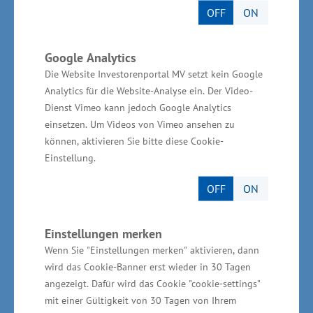
Windenergie auf See ihr jüngstes Basenpaar –
OFF
ON
mit einem enormen Innovations-,
Wertschöpfungs- und damit Zukunftspotenzial
Google Analytics
für das ganze Land. Die Chancen für die
Die Website Investorenportal MV setzt kein Google
Küstenstandorte erstrecken sich dabei weit
Analytics für die Website-Analyse ein. Der Video-
Dienst Vimeo kann jedoch Google Analytics
über die nationalen Seegrenzen bis weit in den
einsetzen. Um Videos von Vimeo ansehen zu
Ostseeraum. Damit die Potenziale auch wirklich
können, aktivieren Sie bitte diese Cookie-
genutzt werden, braucht es drei Dinge: eine
Einstellung.
innovationsstarke Akteurslandschaft,
OFF
ON
verbindliche und nachprüfbare Zielsetzungen,
sowie eine integriert-gedachte Energie- und
Einstellungen merken
Industriepolitik auf Landes- und Bundesebene.
Wenn Sie "Einstellungen merken" aktivieren, dann
Ersteres hat das Land, das haben die
wird das Cookie-Banner erst wieder in 30 Tagen
Stakeholderrunden gezeigt. Für die anderen
angezeigt. Dafür wird das Cookie "cookie-settings"
beiden Punkte liefert das Zukunftskonzept eine
mit einer Gültigkeit von 30 Tagen von Ihrem